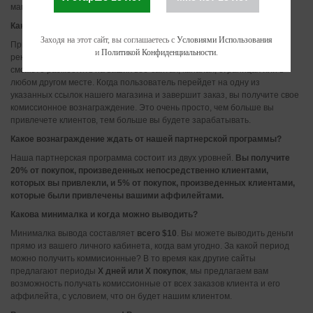
магазина, который получает комиссионное вознаграждение.
Как работает наша партнерская программа?
Заходя на этот сайт, вы соглашаетесь с
Условиями Использования
Присоединяясь к нашей партнерской программе, вы получите
и
Политикой Конфиденциальности
.
рекламные материалы (баннеры, тексты, ссылки и т. д.), которых вы
сможете разместить на ваших веб-сайтах, каналах, страницах или в
любом другом месте. Когда пользователь перейдет на одну из
указанных ссылок нашего магазина и завершит заказ, вы получите свое
комиссионное вознаграждение. Это очень просто, чем больше вы
привлечете клиентов, тем больше вы будете зарабатывать.
Какое вознаграждение ждать от нашей партнерской программы?
Наша партнерская программа состоит из двух уровней.
Вы получите
20% от покупок, произведенных непосредственно клиентами,
которых вы привлекли, и 5% от покупок, произведенных клиентами,
которые были привлечены вашими аффилейтами.
Какова минималка и когда можно выводить?
Минималка вывода составляет
всего $10
. Вы можете выводить деньги
прямо из вашего личного кабинета, когда вам угодно. За какой период
можно получить коммисионные? В то время как другие сайты
предлагают периоды
X дней или X покупок
, мы предлагаем вам
возможность получать комиссионные от всех заказов клиента и его
аффилейта, с условием, что он будет нашим клиентом.