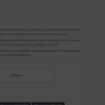
 AK и Auto Somango. Аналогично его родителям, полученное
ях, как в помещении, так и на открытом воздухе.
ивый оттенок фиолетового. Кроме того, растения не очень
того сорта в среднем он содержит 22% TГК.
ным сортом, его эффекты вызывают общее состояние покоя,
нное чувство эйфории.
Reset