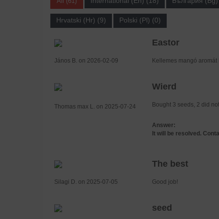
International (En) (18)
България (Bg) 
All (61)
Hrvatski (Hr) (9)
Polski (Pl) (0)
Eastor
János B. on 2026-02-09
Kellemes mangó aromát 
Wierd
Bought 3 seeds, 2 did not
Thomas max L. on 2025-07-24
Answer:
It will be resolved. Con
The best
Silagi D. on 2025-07-05
Good job!
seed