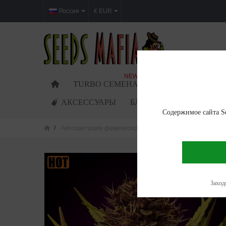
Россия
€ EUR
NEW
TURBO СЕМЕНА
ФЕМИНИЗИРОВАН
АКСЕССУАРЫ
БЛОГ
Содержимое сайта Se
Автоцветущие феминизированные семена
Auto Gun
Заходя