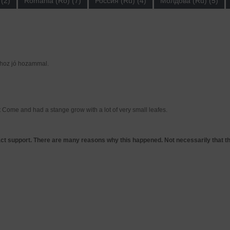
(2)
România (Ro) (7)
Россия (Ru) (4)
Молдова (Ru) (5)
hoz jó hozammal.
 Come and had a stange grow with a lot of very small leafes.
tact support. There are many reasons why this happened. Not necessarily that t