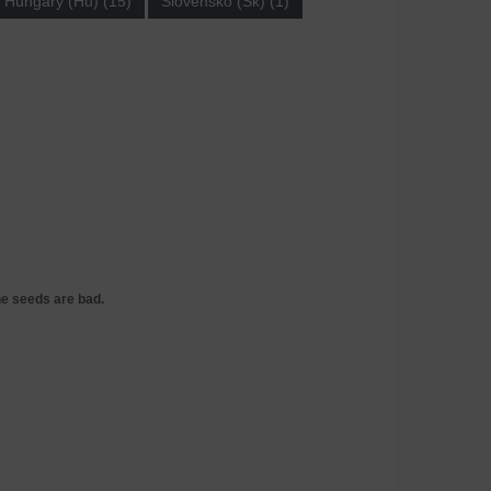
Hungary (Hu) (15)
Slovensko (Sk) (1)
he seeds are bad.