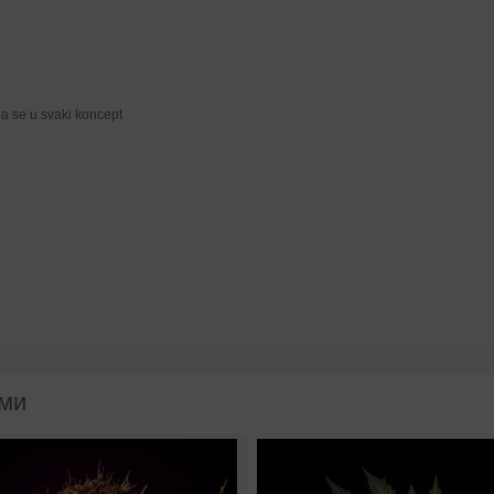
pa se u svaki koncept
ами