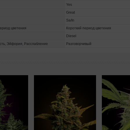
Yes
Great
Sa/In
ериод цветения
Короткий период цветения
Diesel
ть, Эйфория, Расслабление
Разговорчивый