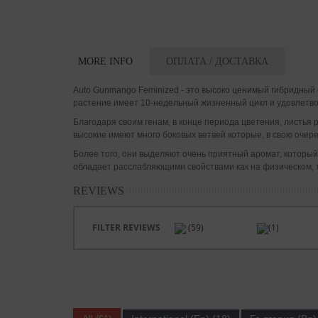
MORE INFO
ОПЛАТА / ДОСТАВКА
Auto Gunmango Feminized - это высоко ценимый гибридный с
растение имеет 10-недельный жизненный цикл и удовлетвор
Благодаря своим генам, в конце периода цветения, листья
высокие имеют много боковых ветвей которые, в свою очер
Более того, они выделяют очень приятный аромат, которы
обладает расслабляющими свойствами как на физическом, 
REVIEWS
FILTER REVIEWS
(59)
(1)