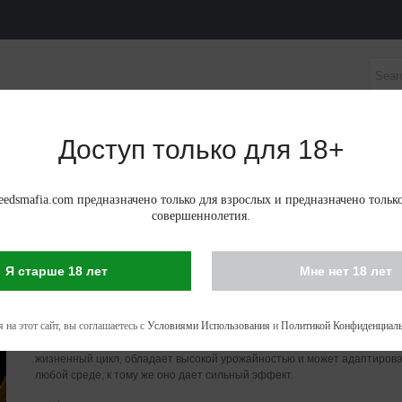
Доступ только для 18+
НЫЕ СЕМЕНА
АВТОЦВЕТУЩИЕ ФЕМИНИЗИРОВАНН
edsmafia.com предназначено только для взрослых и предназначено тольк
совершеннолетия.
mango Feminized
Я старше 18 лет
Мне нет 18 лет
AUTO GUNMANGO FEMINIZED
Созданный благодаря скрещивания знаменитых сортов каннабиса «Au
 на этот сайт, вы соглашаетесь с
Условиями Использования
и
Политикой Конфиденциаль
Gunmango Feminized», обладает всеми качествами, которые можно же
феминизированного, автоцветущего сорта марихуаны. Растение имеет
жизненный цикл, обладает высокой урожайностью и может адаптирова
любой среде, к тому же оно дает сильный эффект.