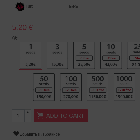
Тип:
In/Ru
5.20 €
Qty
+
ADD TO CART
-
Добавить в избранное