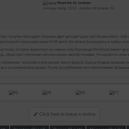
Read the 61 reviews
Average rating:
10
/
10
- Number of reviews:
61
орт, получен благодаря селекции двух автоцветущих сортов каннабиса: Auto
ительный период цветения 55-65 дней. Его можно выращивать в любых услови
 растений, которые вырастают из семени Auto Gunmango Feminized имеют крас
едь, обрастают плотными заполненными смолой почками. Что касается силы э
й напоминает пользователям аромат манго-фрукта. Будучи Индика-доминант
так и на психическом уровне. После употребления они обеспечивают возвыше
(0)
(0)
(0)
(1)
Click here to leave a review