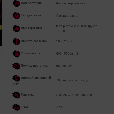
Пол растения:
Феминизированные
Тип цветения:
Автоцветущие
в открытом/закрытом грунте,
Выращивание:
теплица
Высота растений:
50 - 120 cm
Урожайность:
400 - 500 gr m2
Период цветения:
55 - 60 days
Полный жизненный
70 дней после посадки
цикл:
Генетика:
Auto AK X Somango Auto
THC:
22%