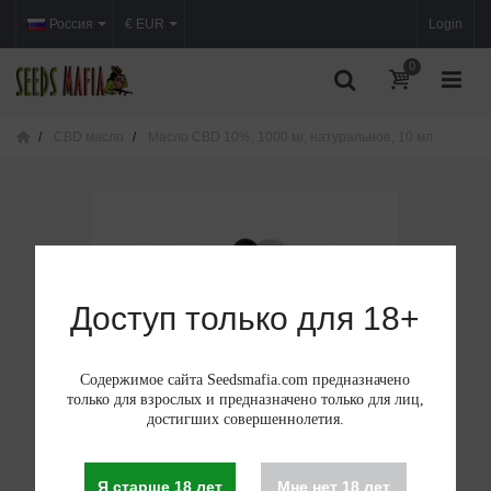
Россия
€ EUR
Login
0
CBD масло
Масло CBD 10%, 1000 мг, натуральное, 10 мл
Доступ только для 18+
Содержимое сайта Seedsmafia.com предназначено
только для взрослых и предназначено только для лиц,
достигших совершеннолетия.
Я старше 18 лет
Мне нет 18 лет