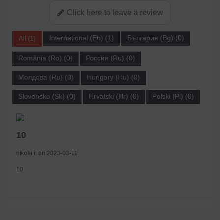
Click here to leave a review
International (En) (1)
България (Bg) (0)
All (1)
România (Ro) (0)
Россия (Ru) (0)
Молдова (Ru) (0)
Hungary (Hu) (0)
Slovensko (Sk) (0)
Hrvatski (Hr) (0)
Polski (Pl) (0)
10
nikola r. on 2023-03-11
10