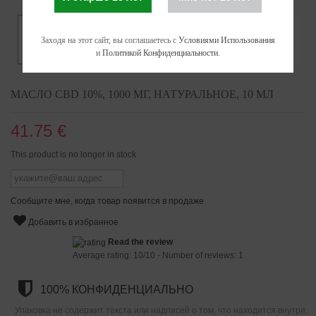
Заходя на этот сайт, вы соглашаетесь с
Условиями Использования
и
Политикой Конфиденциальности
.
МАСЛО CBD 10%, 1000 МГ, НАТУРАЛЬНОЕ, 10 МЛ
41.75 €
This product is no longer in stock
Сообщите мне, когда товар появится в продаже
Добавить в избранное
Read the review
Average rating:
10
/
10
- Number of reviews:
1
100% КОНФИДЕНЦИАЛЬНО
Упаковка не содержит текста или надписей о том, что находится внутри.