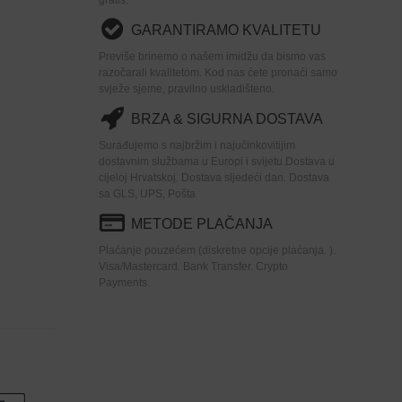
GARANTIRAMO KVALITETU
Previše brinemo o našem imidžu da bismo vas
razočarali kvalitetom. Kod nas ćete pronaći samo
svježe sjeme, pravilno uskladišteno.
BRZA & SIGURNA DOSTAVA
Surađujemo s najbržim i najučinkovitijim
dostavnim službama u Europi i svijetu.Dostava u
cijeloj Hrvatskoj. Dostava sljedeći dan. Dostava
sa GLS, UPS, Pošta
METODE PLAČANJA
Plaćanje pouzećem (diskretne opcije plaćanja. ).
Visa/Mastercard. Bank Transfer. Crypto
Payments.