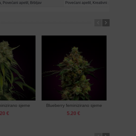
a, Povećani apetit, Brbljav
Povećani apetit, Kreativni poticaj, Energič
inizirano sjeme
Blueberry feminizirano sjeme
New Haze 
aj u košaricu
Dodaj u košaricu
.20 €
5.20 €