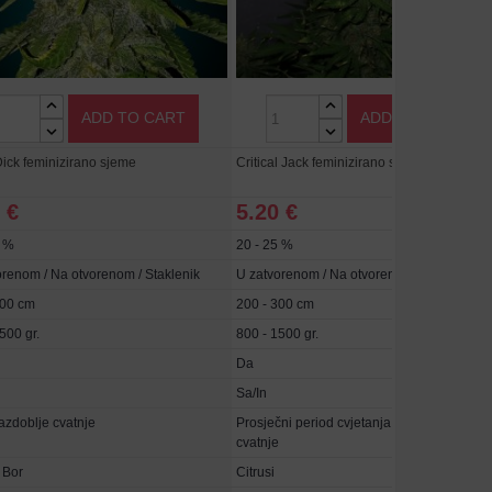
ADD TO CART
ADD TO CART
ick feminizirano sjeme
Critical Jack feminizirano sjeme
 €
5.20 €
5 %
20 - 25 %
orenom / Na otvorenom / Staklenik
U zatvorenom / Na otvorenom / Staklenik
300 cm
200 - 300 cm
500 gr.
800 - 1500 gr.
Da
Sa/In
azdoblje cvatnje
Prosječni period cvjetanja, Dugo razdoblje
cvatnje
, Bor
Citrusi