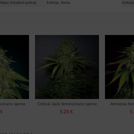
bljav, Kreativni poticaj
Euforija, Sreća
Euforij
izirano sjeme
Critical Jack feminizirano sjeme
Amnesia fem
 košaricu
Dodaj u košaricu
Dod
 €
5.20 €
5