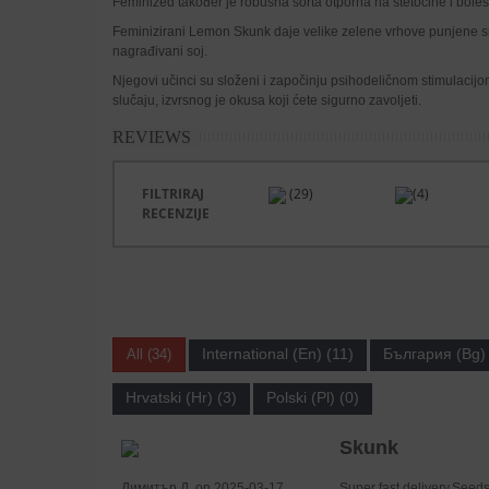
Feminized također je robusna sorta otporna na štetočine i bole
Feminizirani Lemon Skunk daje velike zelene vrhove punjene smo
nagrađivani soj.
Njegovi učinci su složeni i započinju psihodeličnom stimulacijo
slučaju, izvrsnog je okusa koji ćete sigurno zavoljeti.
REVIEWS
FILTRIRAJ
(29)
(4)
RECENZIJE
International (En) (11)
България (Bg) 
All (34)
Hrvatski (Hr) (3)
Polski (Pl) (0)
Skunk
Димитър Д. on 2025-03-17
Super fast delivery.Seeds 