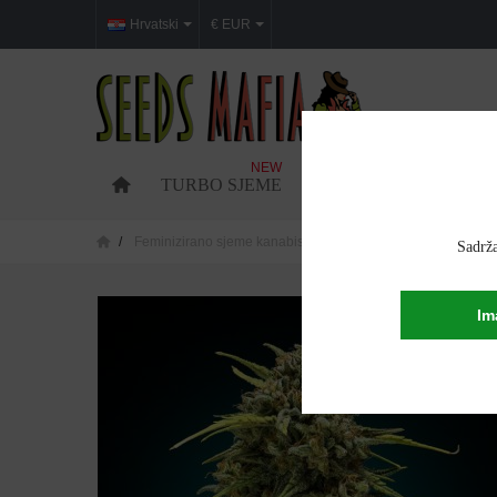
Hrvatski
€ EUR
NEW
TURBO SJEME
FEMINIZIRANO SJEM
Feminizirano sjeme kanabisa
Lemon Skunk feminizirano
Sadrža
Im