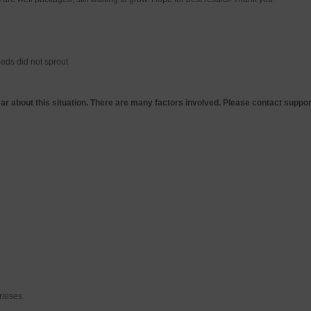
eeds did not sprout
ear about this situation. There are many factors involved. Please contact suppo
raises