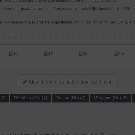
sti. Njegov okus i aroma imaju jake limunske tonove s nijansama skunka.
lom s narančastim stigmama. Prosječna visina koju biljka doseže je oko 180 cm, a
m i aktivacijom koja se pretvara u opuštajuće i smirujuće učinke na tijelo. Stoga 
(0)
(1)
(0)
(0)
Kliknite ovdje da biste ostavili recenziju
(2)
România (Ro) (4)
Россия (Ru) (2)
Молдова (Ru) (6)
are well packaged, still waiting to grow. Hope for best results! Thank you.