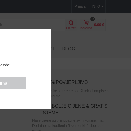
Prijava
INFO
0
0.00 €
Pretraži
Košarica
BD SJEME
DODACI
BLOG
 osobe.
100% POVJERLJIVO
dina
jen je
Paket s vanjske strane ne sadrži tekst i natpise o
sjemenke
tome što je unutra.
NAJBOLJE CIJENE & GRATIS
SJEME
Naše cijene su pristupačne svim korisnicima.
Dodatno, za kupljenih 5 sjemenki, 1 dobijete
gratis.