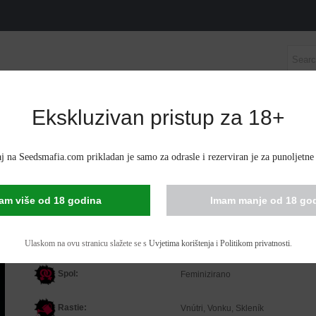
Ekskluzivan pristup za 18+
E KANABISA
AUTOFLOWERING SJEME KANABISA
C
 sjeme
j na Seedsmafia.com prikladan je samo za odrasle i rezerviran je za punoljetne
LEMON SKUNK FEMINIZIRANO SJEME
am više od 18 godina
Imam manje od 18 go
Stvoren u nizozemskoj podzemnoj sceni ranih 90-ih, Lemon Skunk oplemen
uzastopnim prelazima najmoćnijih sojeva. Intenzivnog je okusa limuna, a 
Ulaskom na ovu stranicu slažete se s
Uvjetima korištenja
i
Politikom privatnosti
.
daju vrlo snažne, robusne i otporne biljke s 24 % THC-a.
Spol:
Feminizirano
Rastie:
Vnútri, Vonku, Skleník