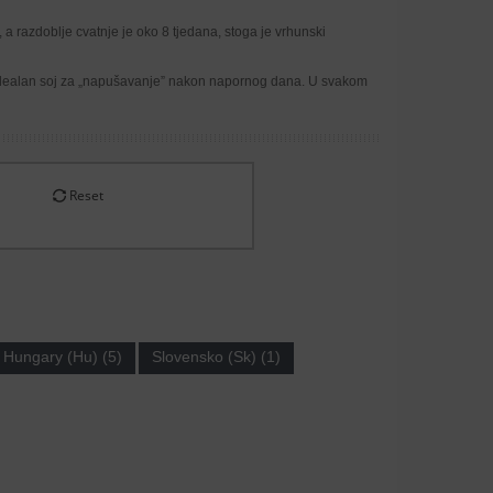
 razdoblje cvatnje je oko 8 tjedana, stoga je vrhunski
je idealan soj za „napušavanje” nakon napornog dana. U svakom
Reset
Hungary (Hu) (5)
Slovensko (Sk) (1)