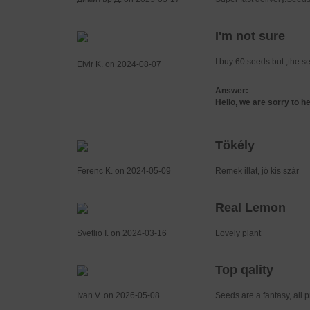
I'm not sure
I buy 60 seeds but ,the s
Elvir K. on 2024-08-07
Answer:
Hello, we are sorry to h
Tökély
Ferenc K. on 2024-05-09
Remek illat, jó kis szár
Real Lemon
Svetlio I. on 2024-03-16
Lovely plant
Top qality
Ivan V. on 2026-05-08
Seeds are a fantasy, all p