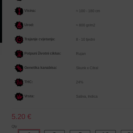
Visina:
≈ 100 - 180 cm
Urod:
≈ 800 gr/m2
Trajanje cvjetanja:
8 - 10 tjedni
Potpuni životni ciklus:
Rujan
Genetika kanabisa
:
Skunk x Citral
THC:
24%
Vrsta:
Sativa, Indica
5.20 €
Qty