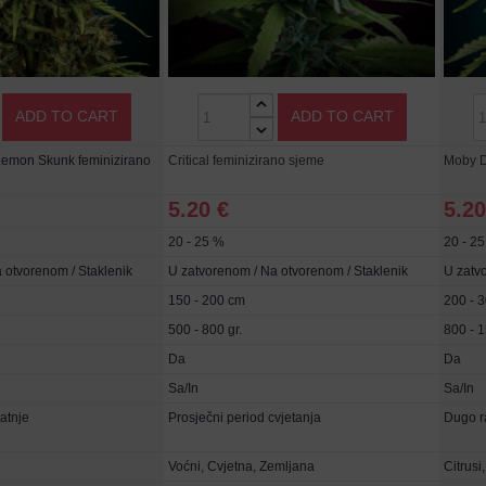
ADD TO CART
ADD TO CART
Lemon Skunk feminizirano
Critical feminizirano sjeme
Moby D
5.20 €
5.20
20 - 25 %
20 - 2
 otvorenom / Staklenik
U zatvorenom / Na otvorenom / Staklenik
U zatv
150 - 200 cm
200 - 
500 - 800 gr.
800 - 1
Da
Da
Sa/In
Sa/In
atnje
Prosječni period cvjetanja
Dugo r
Voćni, Cvjetna, Zemljana
Citrusi