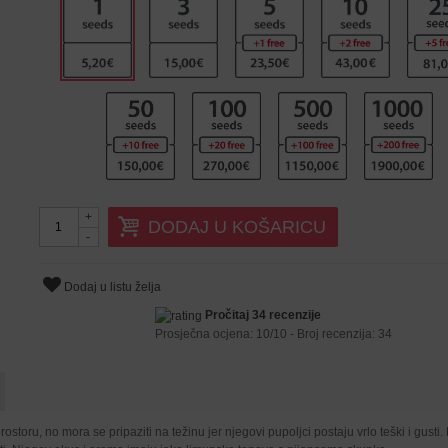
+
DODAJ U KOŠARICU
-
Dodaj u listu želja
Pročitaj 34 recenzije
Prosječna ocjena:
10
/
10
- Broj recenzija:
34
ostoru, no mora se pripaziti na težinu jer njegovi pupoljci postaju vrlo teški i gu