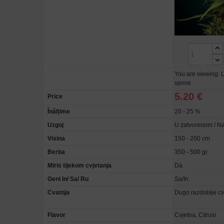
You are viewing: 
sjeme
5.20 €
Price
Înălțime
20 - 25 %
Uzgoj
U zatvorenom / Na
Visina
150 - 200 cm
Berba
350 - 500 gr.
Miris tijekom cvjetanja
Da
Geni In/ Sa/ Ru
Sa/In
Cvatnja
Dugo razdoblje cv
Flavor
Cvjetna, Citrusi