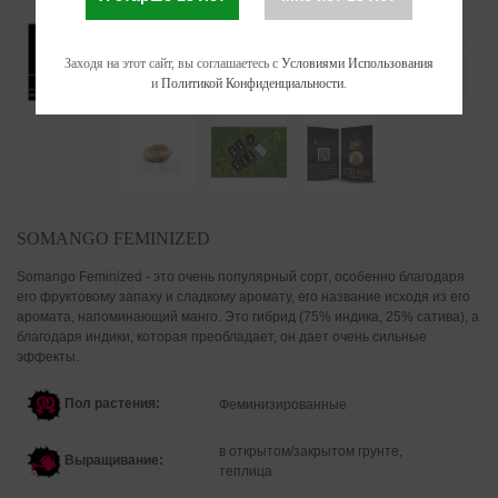
Заходя на этот сайт, вы соглашаетесь с
Условиями Использования
и
Политикой Конфиденциальности
.
SOMANGO FEMINIZED
Somango Feminized - это очень популярный сорт, особенно благодаря
его фруктовому запаху и сладкому аромату, его название исходя из его
аромата, напоминающий манго. Это гибрид (75% индика, 25% сатива), а
благодаря индики, которая преобладает, он дает очень сильные
эффекты.
Пол растения:
Феминизированные
в открытом/закрытом грунте,
Выращивание:
теплица