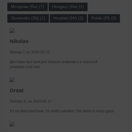
Молдова (Ru) (7)
Hungary (Hu) (1)
Slovensko (Sk) (1)
Hrvatski (Hr) (2)
Polski (Pl) (0)
Nikolas
Nikolay Y. on 2026-05-11
Доставка быстрая,все пришло вовремя и в хорошей
упаковке,спаСибо
Great
Zornitsa G. on 2025-05-17
It’s my third purchase, I’m really satisfied. The strain is really good.