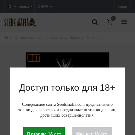
Молдова
€ EUR
Login
0
Феминизированные семена
Somango Feminized
Доступ только для 18+
Содержимое сайта Seedsmafia.com предназначено
только для взрослых и предназначено только для лиц,
достигших совершеннолетия.
Я старше 18 лет
Мне нет 18 лет