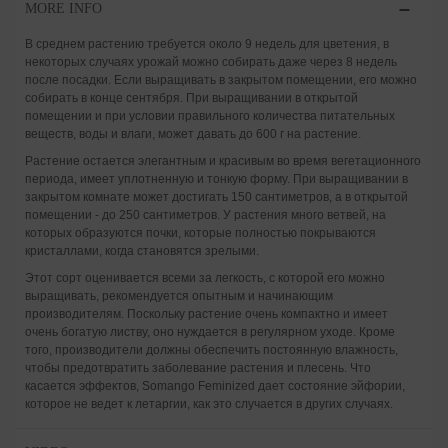
MORE INFO
В среднем растению требуется около 9 недель для цветения, в
некоторых случаях урожай можно собирать даже через 8 недель
после посадки. Если выращивать в закрытом помещении, его можно
собирать в конце сентября. При выращивании в открытой
помещении и при условии правильного количества питательных
веществ, воды и влаги, может давать до 600 г на растение.
Растение остается элегантным и красивым во время вегетационного
периода, имеет уплотненную и тонкую форму. При выращивании в
закрытом комнате может достигать 150 сантиметров, а в открытой
помещении - до 250 сантиметров. У растения много ветвей, на
которых образуются почки, которые полностью покрываются
кристаллами, когда становятся зрелыми.
Этот сорт оценивается всеми за легкость, с которой его можно
выращивать, рекомендуется опытным и начинающим
производителям. Поскольку растение очень компактно и имеет
очень богатую листву, оно нуждается в регулярном уходе. Кроме
того, производители должны обеспечить постоянную влажность,
чтобы предотвратить заболевание растения и плесень. Что
касается эффектов, Somango Feminized дает состояние эйфории,
которое не ведет к летаргии, как это случается в других случаях.