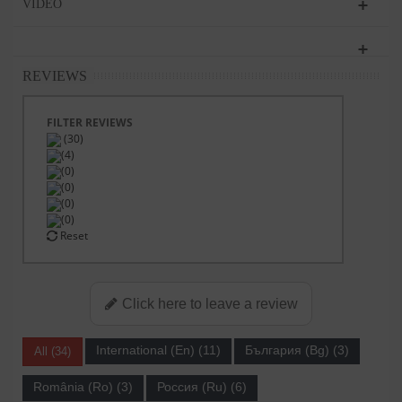
VIDEO
REVIEWS
FILTER REVIEWS
(30)
(4)
(0)
(0)
(0)
(0)
Reset
Click here to leave a review
International (En) (11)
България (Bg) (3)
All (34)
România (Ro) (3)
Россия (Ru) (6)