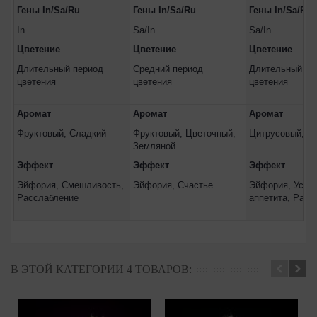
Гены In/Sa/Ru
Гены In/Sa/Ru
Гены In/Sa/Ru
In
Sa/In
Sa/In
Цветение
Цветение
Цветение
Длительный период
Средний период
Длительный пе
цветения
цветения
цветения
Аромат
Аромат
Аромат
Фруктовый, Сладкий
Фруктовый, Цветочный,
Цитрусовый, С
Земляной
Эффект
Эффект
Эффект
Эйфория, Смешливость,
Эйфория, Счастье
Эйфория, Усил
Расслабление
аппетита, Разг
В ЭТОЙ КАТЕГОРИИ 4 ТОВАРОВ: