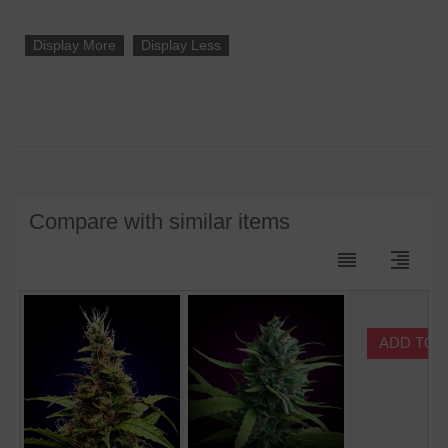
Display More
Display Less
Compare with similar items
reorder
format_align_right
ADD TO 