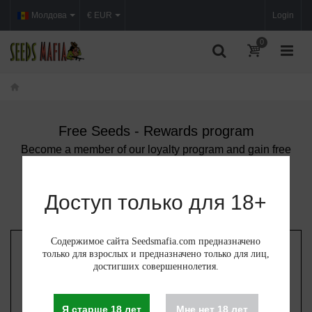
Молдова
€ EUR
Login
0
Free Seeds - Rewards program
Become a member of our loyalty program and gain free
seeds. Many attractive rewards are waiting for you!
LOGIN
REGISTER
Доступ только для 18+
Содержимое сайта Seedsmafia.com предназначено
только для взрослых и предназначено только для лиц,
достигших совершеннолетия.
YOUR REWARDS
Я старше 18 лет
Мне нет 18 лет