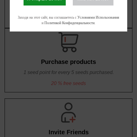
Reward history
Withdrawals
Заходя на этот сайт, вы соглашаетесь с
Условиями Использования
и
Политикой Конфиденциальности
.
Purchase products
1 seed point for every 5 seeds purchased.
20 % free seeds
Invite Friends