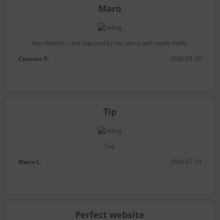
Maro
fast delivery ,i am suprized by dat ,verry well seeds mafia
Свилен П.
2026-07-26
Tip
Top
Mario L.
2026-07-19
Perfect website