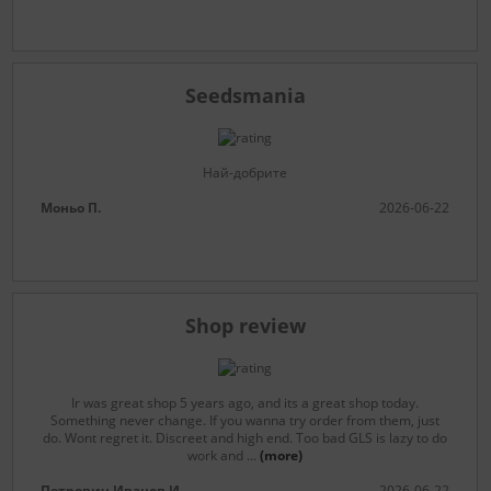
Seedsmania
Най-добрите
Моньо П.
2026-06-22
Shop review
Ir was great shop 5 years ago, and its a great shop today.
Something never change. If you wanna try order from them, just
do. Wont regret it. Discreet and high end. Too bad GLS is lazy to do
work and
...
(more)
Петрович Иванов И.
2026-06-22