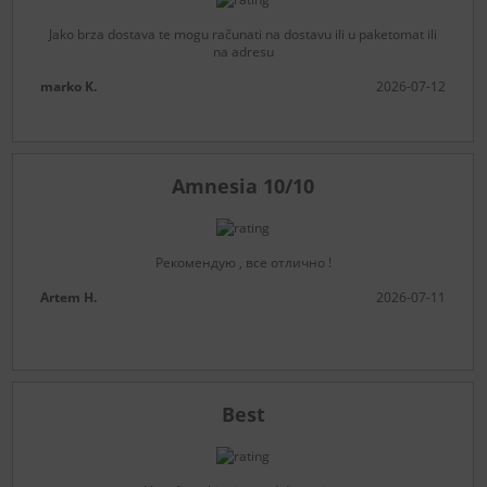
Jako brza dostava te mogu računati na dostavu ili u paketomat ili
na adresu
marko K.
2026-07-12
Amnesia 10/10
Рекомендую , все отлично !
Artem H.
2026-07-11
Best