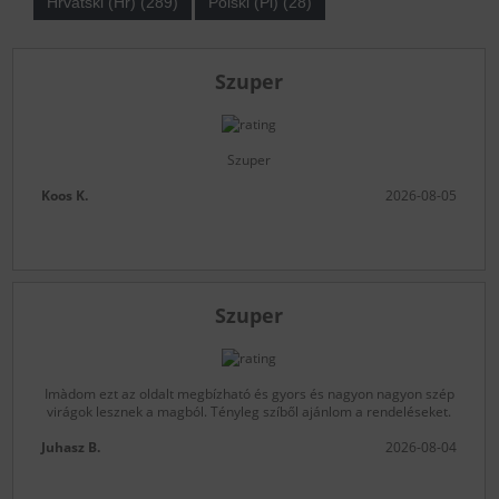
Hrvatski (Hr) (289)
Polski (Pl) (28)
Szuper
Szuper
Koos K.
2026-08-05
Szuper
Imàdom ezt az oldalt megbízható és gyors és nagyon nagyon szép
virágok lesznek a magból. Tényleg szíből ajánlom a rendeléseket.
Juhasz B.
2026-08-04