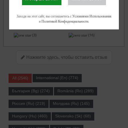
ФИЛЬТРОВАТЬ ОТЗЫВЫ
(
Сброс
)
(2420)
(80)
Заходя на этот сайт, вы соглашаетесь с
Условиями Использования
и
Политикой Конфиденциальности
.
(17)
(10)
(3)
(16)
Нажмите здесь, чтобы оставить отзыв
International (En) (774)
All (2546)
България (Bg) (274)
România (Ro) (289)
Россия (Ru) (219)
Молдова (Ru) (145)
Hungary (Hu) (460)
Slovensko (Sk) (68)