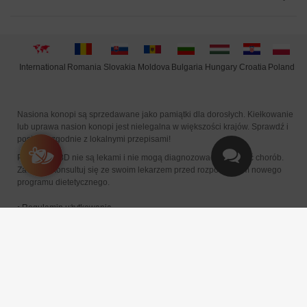
International
Moldova
Hungary
Poland
Slovakia
Romania
Bulgaria
Croatia
Nasiona konopi są sprzedawane jako pamiątki dla dorosłych. Kiełkowanie
lub uprawa nasion konopi jest nielegalna w większości krajów. Sprawdź i
postępuj zgodnie z lokalnymi przepisami!
Produkty CBD nie są lekami i nie mogą diagnozować ani leczyć chorób.
Zawsze skonsultuj się ze swoim lekarzem przed rozpoczęciem nowego
programu dietetycznego.
•
Regulamin użytkowania
•
Zastrzeżenia prawne
•
Polityka prywatności i cookies
Copyright 2015 - 2025 © Seeds Mafia - Emanaisis Community S.R.L