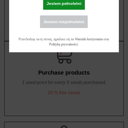
Jestem pełnoletni
Reward history
Withdrawals
Jestem niepełnoletni
Przechodząc na tę stronę, zgadzasz się na
Warunki korzystania
oraz
Politykę prywatności
.
Purchase products
1 seed point for every 5 seeds purchased.
20 % free seeds