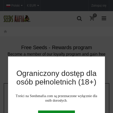
Polski
€ EUR
Zaloguj się
0
Free Seeds - Rewards program
Become a member of our loyalty program and gain free
seeds. Many attractive rewards are waiting for you!
LOGIN
REGISTER
Ograniczony dostęp dla
osób pełnoletnich (18+)
Treści na Seedsmafia.com są przeznaczone wyłącznie dla
osób dorosłych.
YOUR REWARDS