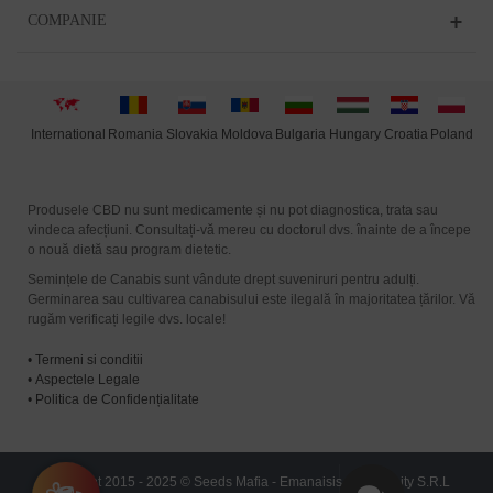
COMPANIE
International
Moldova
Hungary
Poland
Slovakia
Romania
Bulgaria
Croatia
Produsele CBD nu sunt medicamente și nu pot diagnostica, trata sau
vindeca afecțiuni. Consultați-vă mereu cu doctorul dvs. înainte de a începe
o nouă dietă sau program dietetic.
Semințele de Canabis sunt vândute drept suveniruri pentru adulți.
Germinarea sau cultivarea canabisului este ilegală în majoritatea țărilor. Vă
rugăm verificați legile dvs. locale!
•
Termeni si conditii
•
Aspectele Legale
•
Politica de Confidențialitate
Copyright 2015 - 2025 © Seeds Mafia - Emanaisis Community S.R.L