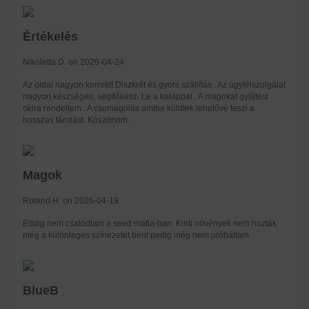
Értékelés
Nikoletta D. on 2026-04-24
Az oldal nagyon korrekt! Diszkrét és gyors szállítás . Az ügyfélszolgálat
nagyon készséges, segítőkész. Le a kalappal . A magokat gyűjtési
célra rendeltem . A csomagolás amibe küldtek lehetővé teszi a
hosszas tárolást. Köszönöm.
Magok
Roland H. on 2026-04-19
Eddig nem csalódtam a seed mafia-ban. Kinti növények nem hozták
még a különleges színezetet bent pedig még nem próbáltam.
BlueB