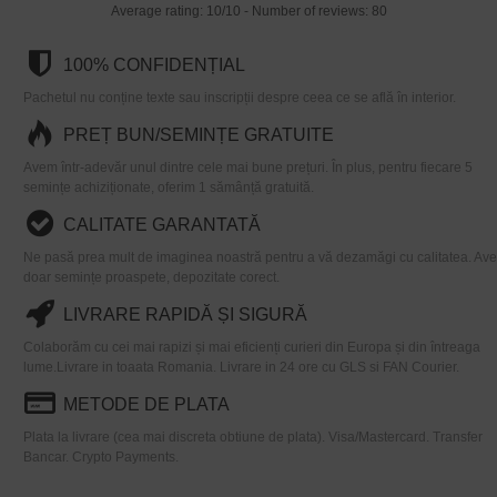
Average rating:
10
/
10
- Number of reviews:
80
100% CONFIDENȚIAL
Pachetul nu conține texte sau inscripții despre ceea ce se află în interior.
PREȚ BUN/SEMINȚE GRATUITE
Avem într-adevăr unul dintre cele mai bune prețuri. În plus, pentru fiecare 5
semințe achiziționate, oferim 1 sămânță gratuită.
CALITATE GARANTATĂ
Ne pasă prea mult de imaginea noastră pentru a vă dezamăgi cu calitatea. Av
doar semințe proaspete, depozitate corect.
LIVRARE RAPIDĂ ȘI SIGURĂ
Colaborăm cu cei mai rapizi și mai eficienți curieri din Europa și din întreaga
lume.Livrare in toaata Romania. Livrare in 24 ore cu GLS si FAN Courier.
METODE DE PLATA
Plata la livrare (cea mai discreta obtiune de plata). Visa/Mastercard. Transfer
Bancar. Crypto Payments.