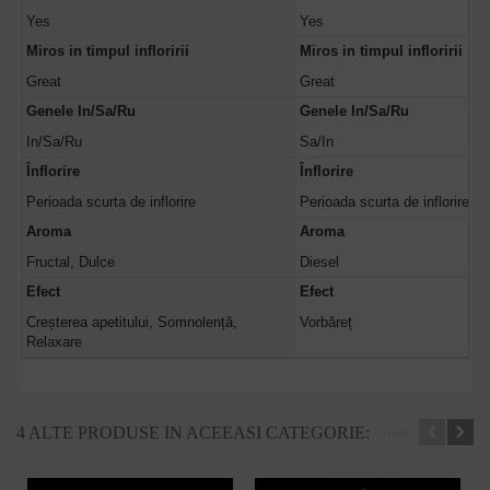
Yes
Yes
Miros in timpul infloririi
Miros in timpul infloririi
Great
Great
Genele In/Sa/Ru
Genele In/Sa/Ru
In/Sa/Ru
Sa/In
Înflorire
Înflorire
Perioada scurta de inflorire
Perioada scurta de inflorire
Aroma
Aroma
Fructal, Dulce
Diesel
Efect
Efect
Creșterea apetitului, Somnolență,
Vorbăreț
Relaxare
4 ALTE PRODUSE IN ACEEASI CATEGORIE: