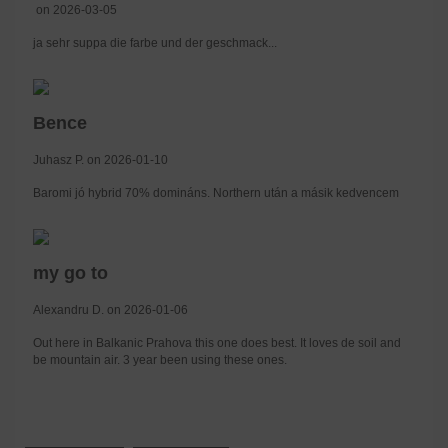
on 2026-03-05
ja sehr suppa die farbe und der geschmack...
Bence
Juhasz P. on 2026-01-10
Baromi jó hybrid 70% domináns. Northern után a másik kedvencem
my go to
Alexandru D. on 2026-01-06
Out here in Balkanic Prahova this one does best. It loves de soil and
be mountain air. 3 year been using these ones.