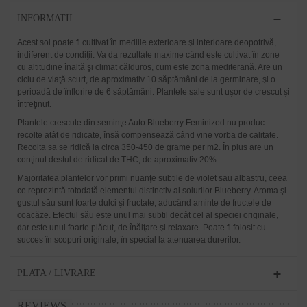
INFORMATII
Acest soi poate fi cultivat în mediile exterioare şi interioare deopotrivă,
indiferent de condiţii. Va da rezultate maxime când este cultivat în zone
cu altitudine înaltă şi climat călduros, cum este zona mediterană. Are un
ciclu de viaţă scurt, de aproximativ 10 săptămâni de la germinare, şi o
perioadă de înflorire de 6 săptămâni. Plantele sale sunt uşor de crescut şi
întreţinut.
Plantele crescute din seminţe Auto Blueberry Feminized nu produc
recolte atât de ridicate, însă compensează când vine vorba de calitate.
Recolta sa se ridică la circa 350-450 de grame per m2. În plus are un
conţinut destul de ridicat de THC, de aproximativ 20%.
Majoritatea plantelor vor primi nuanţe subtile de violet sau albastru, ceea
ce reprezintă totodată elementul distinctiv al soiurilor Blueberry. Aroma şi
gustul său sunt foarte dulci şi fructate, aducând aminte de fructele de
coacăze. Efectul său este unul mai subtil decât cel al speciei originale,
dar este unul foarte plăcut, de înălţare şi relaxare. Poate fi folosit cu
succes în scopuri originale, în special la atenuarea durerilor.
PLATA / LIVRARE
REVIEWS