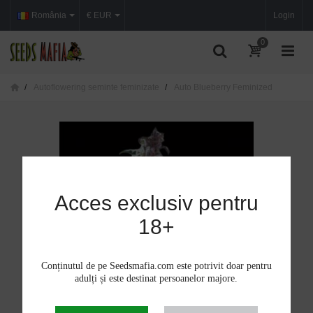
România
€ EUR
Login
0
Autoflowering seminte feminizate
Auto Blueberry Feminized
Acces exclusiv pentru
18+
Conținutul de pe Seedsmafia.com este potrivit doar pentru
adulți și este destinat persoanelor majore.