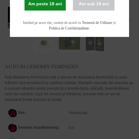
Am peste 18 ani
Am sub 18 ani
Intrând pe acest site, sunteți de acord cu
Termenii de Utilizare
și
Politica de Confidențialitate
.
AUTO BLUEBERRY FEMINIZED
Auto Blueberry Feminized este o specie de marijuana feminizată cu auto-
înflorire care excelează la capitolul calitate. Plantele crescute din aceasta au
o culoare albastru-violet, precum şi o aromă dulce, plăcută, asemănătoare
celei de coacăze. Uşor de crescut şi întreţinut, aceasta este un soi de
marijuana foarte popular şi căutat.
Sex:
Feminizate
Seminte Autoflowering:
DA