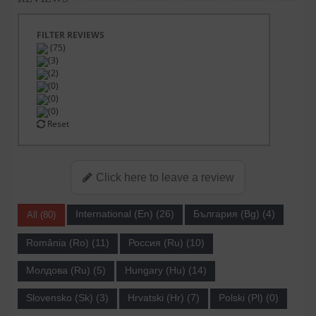
FILTER REVIEWS
(75)
(3)
(2)
(0)
(0)
(0)
Reset
Click here to leave a review
International (En) (26)
България (Bg) (4)
All (80)
România (Ro) (11)
Россия (Ru) (10)
Молдова (Ru) (5)
Hungary (Hu) (14)
Slovensko (Sk) (3)
Hrvatski (Hr) (7)
Polski (Pl) (0)