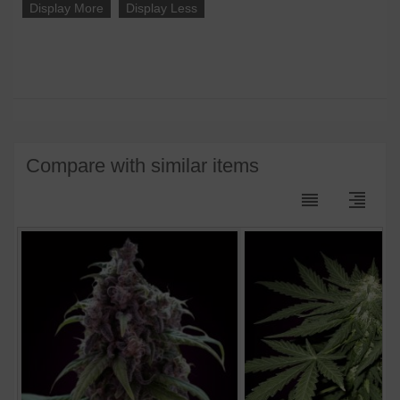
Display More
Display Less
Compare with similar items
reorder
format_align_right