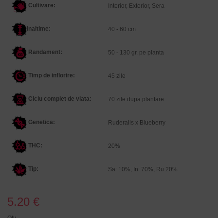
Cultivare:
Interior, Exterior, Sera
Inaltime
:
40 - 60 cm
Randament:
50 - 130 gr. pe planta
Timp de inflorire:
45 zile
Ciclu complet de viata:
70 zile dupa plantare
Genetica
:
Ruderalis x Blueberry
THC:
20%
Tip:
Sa: 10%, In: 70%, Ru 20%
5.20 €
Qty