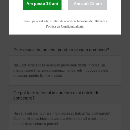
DESPRE LIVRARE
Am peste 18 ani
Am sub 18 ani
DESPRE PLATA
Intrând pe acest site, sunteți de acord cu
Termenii de Utilizare
și
INTREBARI GENERALE
Politica de Confidențialitate
.
FAQ
Este nevoie de un cont pentru a plasa o comanda?
Nu. Este suficient sa adaugati produsele dorite in cos si sa
mergeti spre finalizarea comenzii, unde veti introduce datele
necesare pentru livrare si plata.
Ce pot face in cazul in care am uitat datele de
conectare?
Nu va faceti griji, pur si simplu accesati link-ul "ati uitat parola".
Automat vi se va trimite la adresa dvs. de email o optiune de
reamintire/resetare a parolei.