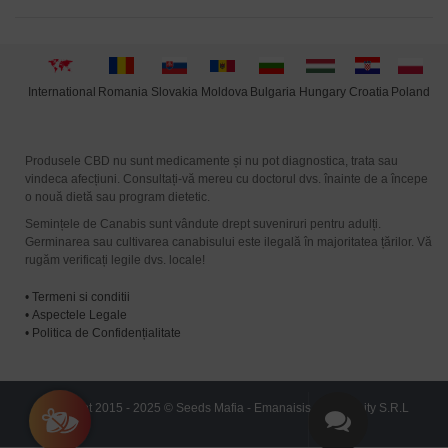
International
Moldova
Hungary
Poland
Slovakia
Romania
Bulgaria
Croatia
Produsele CBD nu sunt medicamente și nu pot diagnostica, trata sau
vindeca afecțiuni. Consultați-vă mereu cu doctorul dvs. înainte de a începe
o nouă dietă sau program dietetic.
Semințele de Canabis sunt vândute drept suveniruri pentru adulți.
Germinarea sau cultivarea canabisului este ilegală în majoritatea țărilor. Vă
rugăm verificați legile dvs. locale!
•
Termeni si conditii
•
Aspectele Legale
•
Politica de Confidențialitate
Copyright 2015 - 2025 © Seeds Mafia - Emanaisis Community S.R.L