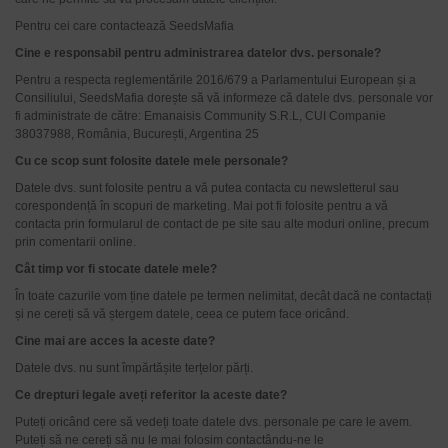
Pentru cei care contactează SeedsMafia
Cine e responsabil pentru administrarea datelor dvs. personale?
Pentru a respecta reglementările 2016/679 a Parlamentului European și a
Consiliului, SeedsMafia dorește să vă informeze că datele dvs. personale vor
fi administrate de către: Emanaisis Community S.R.L, CUI Companie
38037988, România, București, Argentina 25
Cu ce scop sunt folosite datele mele personale?
Datele dvs. sunt folosite pentru a vă putea contacta cu newsletterul sau
corespondență în scopuri de marketing. Mai pot fi folosite pentru a vă
contacta prin formularul de contact de pe site sau alte moduri online, precum
prin comentarii online.
Cât timp vor fi stocate datele mele?
În toate cazurile vom ține datele pe termen nelimitat, decât dacă ne contactați
și ne cereți să vă ștergem datele, ceea ce putem face oricând.
Cine mai are acces la aceste date?
Datele dvs. nu sunt împărtășite terțelor părți.
Ce drepturi legale aveți referitor la aceste date?
Puteți oricând cere să vedeți toate datele dvs. personale pe care le avem.
Puteți să ne cereți să nu le mai folosim contactându-ne le