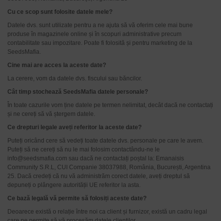
Cu ce scop sunt folosite datele mele?
Datele dvs. sunt utilizate pentru a ne ajuta să vă oferim cele mai bune
produse în magazinele online și în scopuri administrative precum
contabilitate sau impozitare. Poate fi folosită și pentru marketing de la
SeedsMafia.
Cine mai are acces la aceste date?
La cerere, vom da datele dvs. fiscului sau băncilor.
Cât timp stochează SeedsMafia datele personale?
În toate cazurile vom ține datele pe termen nelimitat, decât dacă ne contactați
și ne cereți să vă ștergem datele.
Ce drepturi legale aveți referitor la aceste date?
Puteți oricând cere să vedeți toate datele dvs. personale pe care le avem.
Puteți să ne cereți să nu le mai folosim contactându-ne le
info@seedsmafia.com sau dacă ne contactați poștal la: Emanaisis
Community S.R.L, CUI Companie 38037988, România, București, Argentina
25. Dacă credeți că nu vă administrăm corect datele, aveți dreptul să
depuneți o plângere autorității UE referitor la asta.
Ce bază legală vă permite să folosiți aceste date?
Deoarece există o relație între noi ca client și furnizor, există un cadru legal
care ne permite să vă procesăm datele clienților.