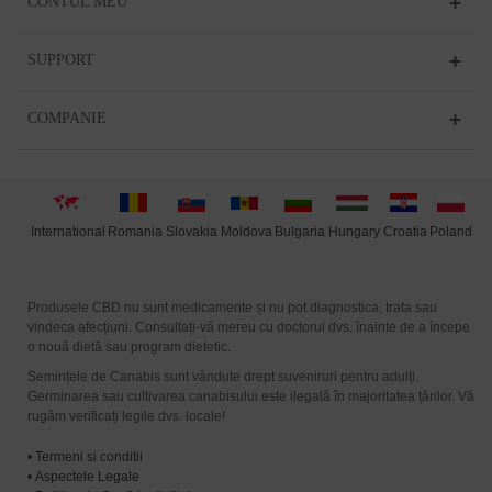
CONTUL MEU
SUPPORT
COMPANIE
International
Moldova
Hungary
Poland
Slovakia
Romania
Bulgaria
Croatia
Produsele CBD nu sunt medicamente și nu pot diagnostica, trata sau
vindeca afecțiuni. Consultați-vă mereu cu doctorul dvs. înainte de a începe
o nouă dietă sau program dietetic.
Semințele de Canabis sunt vândute drept suveniruri pentru adulți.
Germinarea sau cultivarea canabisului este ilegală în majoritatea țărilor. Vă
rugăm verificați legile dvs. locale!
•
Termeni si conditii
•
Aspectele Legale