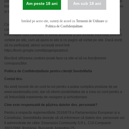
pentru a ne ajuta să ne îmbunătățim site-ul. Cookies colectează informații în
Am peste 18 ani
Am sub 18 ani
forma anonimă, inclusiv numărul de vizitatori la pagini, de unde vin vizitatorii
și ce pagini au vizitat.
Intrând pe acest site, sunteți de acord cu
Termenii de Utilizare
și
Cookies folosite de către Google Analytics pentru a putea înțelege ce
Politica de Confidențialitate
.
conținut găsesc vizitatorii util și pentru noi oferă un conținut mai bun pe site.
Informațiile sunt colectate în formă anonimă și pot include informații precum
vizitele pe site, cum ați ajuns la site și ce pagini ați vizitat pe site. Dacă doriți
să nu participați, atunci accesați acest link
https://tools.google.com/dlpage/gaoptout.
Blocând utilizarea cookies poate face ca site-ul să nu funcționeze
corespunzător.
Politica de Confidențialitate pentru clienții SeedsMafia
Contul dvs.
Nu aveți nevoie de un cont la noi pentru a putea cumpăra produse de pe
www.seedsmafia.com, dar vă oferim posibilitatea de a crea un cont pentru a
vă îmbunătăți experiența de navigare și achiziționare.
Cine este responsabil de păzirea datelor dvs. personale?
Pentru a respecta reglementările 2016/679 a Parlamentului European și a
Consiliului, SeedsMafia dorește să vă informeze că datele dvs. personale vor
fi administrate de către: Emanaisis Community S.R.L, CUI Companie
38037988, România, București, Argentina 25