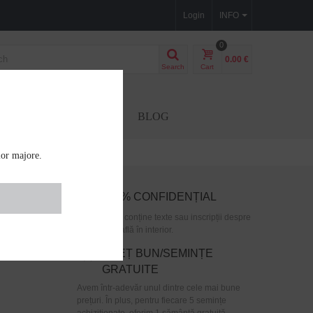
Login
INFO
0
0.00 €
Search
Cart
EEDS
ACCESORII
BLOG
lor majore.
100% CONFIDENȚIAL
e, care
Pachetul nu conține texte sau inscripții despre
i cantitatea
ceea ce se află în interior.
tinge
PREȚ BUN/SEMINȚE
GRATUITE
Avem într-adevăr unul dintre cele mai bune
prețuri. În plus, pentru fiecare 5 semințe
achiziționate, oferim 1 sămânță gratuită.