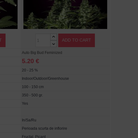
T
ADD TO CART
Auto Big Bud Feminized
5.20 €
20 - 25 %
Indoor/Outdoor/Greenhouse
100 - 150 cm
350 - 500 gr.
Yes
In/Sa/Ru
Perioada scurta de inflorire
Fructal, Picant