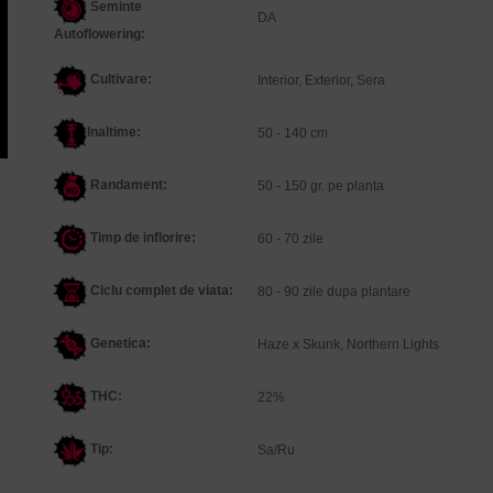
Seminte
DA
Autoflowering:
Cultivare:
Interior, Exterior, Sera
Inaltime
:
50 - 140 cm
Randament:
50 - 150 gr. pe planta
Timp de inflorire:
60 - 70 zile
Ciclu complet de viata:
80 - 90 zile dupa plantare
Genetica
:
Haze x Skunk, Northern Lights
THC:
22%
Tip:
Sa/Ru