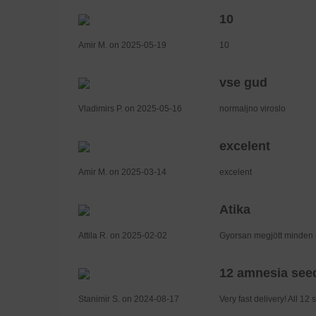
10
Amir M. on 2025-05-19
10
vse gud
Vladimirs P. on 2025-05-16
normaljno viroslo
excelent
Amir M. on 2025-03-14
excelent
Atika
Attila R. on 2025-02-02
Gyorsan megjött minden r
12 amnesia see
Stanimir S. on 2024-08-17
Very fast delivery! All 1