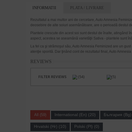
INFORMATII
PLATA / LIVRARE
Rezultatul a mai multor ani de cercetare, Auto Amnesia Feminized 
deosebire de alte soiuri asemănătoare, are o perioadă destul de
Plantele crescute din acest soi sunt destul de înalte, atingând în
aspect, acestea se aseamănă varietăţii Sativa - plantele sunt înăl
La fel ca şi strămoşul său, Auto Amnesia Feminized are un gust dulc
atenţie sporită. Dar ţinând cont de rezultatul final, Auto Amnes
REVIEWS
FILTER REVIEWS
(54)
(5)
International (En) (20)
България (Bg) 
All (59)
Hrvatski (Hr) (10)
Polski (Pl) (0)