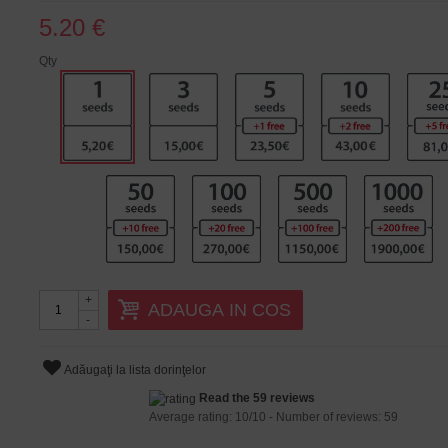
5.20 €
Qty
+
ADAUGA IN COS
-
Adăugaţi la lista dorinţelor
Read the 59 reviews
Average rating:
10
/
10
- Number of reviews:
59