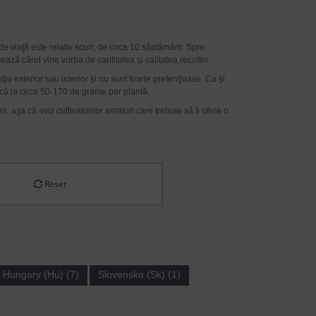
de viaţă este relativ scurt, de circa 10 săptămâni. Spre
ză când vine vorba de cantitatea şi calitatea recoltei.
iu exterior sau interior şi nu sunt foarte pretenţioase. Ca şi
dică la circa 50-170 de grame per plantă.
s, aşa că aviz cultivatorilor amatori care trebuie să îi ofere o
Reset
Hungary (Hu) (7)
Slovensko (Sk) (1)