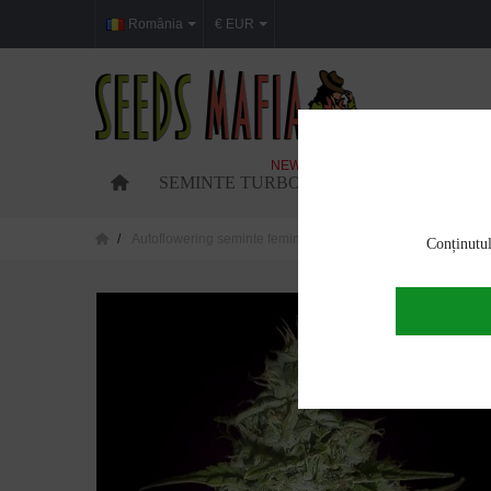
România
€ EUR
NEW
SEMINTE TURBO
SEMINTE FEMINIZ
Autoflowering seminte feminizate
Auto Amnesia Feminiz
Conținutul