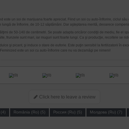
este un soi de marijuana foarte apreciat. Fiind un soi cu auto-înflorire, ciclul său 
 lungă de înflorire, de 10-12 săptămâni. Dar aşteptarea merită, deoarece compensea
ălţimi de 50-140 de centimetri. Se poate adapta oricăror condiţii de mediu, fie el spaţ
te, frunzele sunt mari, iar muguri sunt foarte lungi. Ca şi producţie, recoltele se ri
e şi picant, şi induce o stare de euforie. Este puţin sensibil la fertilizatorii în exce
ia Feminized este un soi cu auto-înflorire care nu va dezamăgi pe nimeni!
(0)
(0)
(0)
(0)
Click here to leave a review
(4)
România (Ro) (5)
Россия (Ru) (5)
Молдова (Ru) (7)