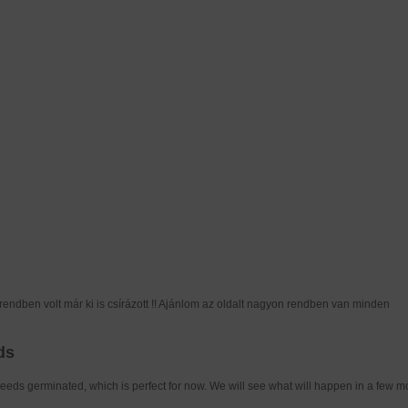
endben volt már ki is csírázott !! Ajánlom az oldalt nagyon rendben van minden
ds
2 seeds germinated, which is perfect for now. We will see what will happen in a few m