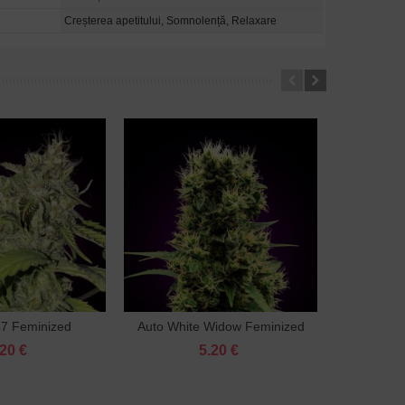
Creșterea apetitului, Somnolență, Relaxare
47 Feminized
Auto White Widow Feminized
Auto Bl
augă în coş
Adaugă în coş
.20 €
5.20 €