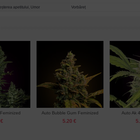
reșterea apetitului, Umor
Vorbăreț
 Feminized
Auto Bubble Gum Feminized
Auto Ak 
ă în coş
Adaugă în coş
Ad
 €
5.20 €
5