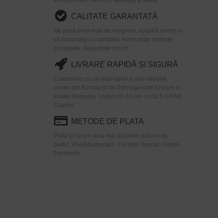
CALITATE GARANTATĂ
Ne pasă prea mult de imaginea noastră pentru a
vă dezamăgi cu calitatea. Avem doar semințe
proaspete, depozitate corect.
LIVRARE RAPIDĂ ȘI SIGURĂ
Colaborăm cu cei mai rapizi și mai eficienți
curieri din Europa și din întreaga lume.Livrare in
toaata Romania. Livrare in 24 ore cu GLS si FAN
Courier.
METODE DE PLATA
Plata la livrare (cea mai discreta obtiune de
plata). Visa/Mastercard. Transfer Bancar. Crypto
Payments.