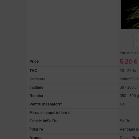
You are vi
5.20 €
Price
THC
20 - 25 %
Cultivare
Indoor/Out
Inaltime
50 - 100 c
Recolta
350 - 500 g
Pentru incepatori?
No
Miros in timpul infloririi
Genele In/Sa/Ru
Sa/Ru
Înflorire
Perioada lu
Aroma
Dulce, Pica