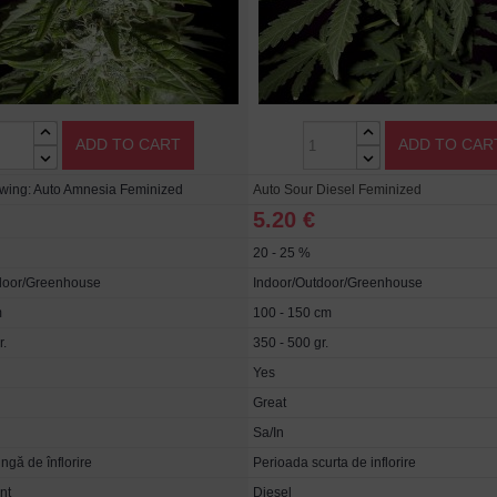
ADD TO CART
ADD TO CAR
ewing: Auto Amnesia Feminized
Auto Sour Diesel Feminized
5.20 €
20 - 25 %
door/Greenhouse
Indoor/Outdoor/Greenhouse
m
100 - 150 cm
r.
350 - 500 gr.
Yes
Great
Sa/In
ngă de înflorire
Perioada scurta de inflorire
nt
Diesel