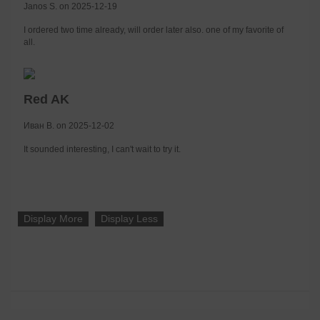
Janos S. on 2025-12-19
I ordered two time already, will order later also. one of my favorite of
all.
Red AK
Иван В. on 2025-12-02
It sounded interesting, I can't wait to try it.
Display More
Display Less