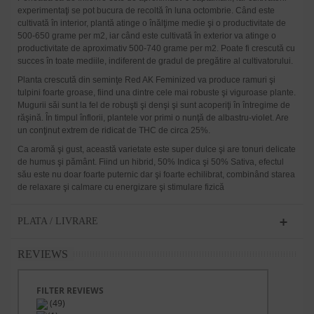
experimentaţi se pot bucura de recoltă în luna octombrie. Când este
cultivată în interior, plantă atinge o înălţime medie şi o productivitate de
500-650 grame per m2, iar când este cultivată în exterior va atinge o
productivitate de aproximativ 500-740 grame per m2. Poate fi crescută cu
succes în toate mediile, indiferent de gradul de pregătire al cultivatorului.
Planta crescută din seminţe Red AK Feminized va produce ramuri şi
tulpini foarte groase, fiind una dintre cele mai robuste şi viguroase plante.
Mugurii săi sunt la fel de robuşti şi denşi şi sunt acoperiţi în întregime de
răşină. În timpul înflorii, plantele vor primi o nunţă de albastru-violet. Are
un conţinut extrem de ridicat de THC de circa 25%.
Ca aromă şi gust, această varietate este super dulce şi are tonuri delicate
de humus şi pământ. Fiind un hibrid, 50% Indica şi 50% Sativa, efectul
său este nu doar foarte puternic dar şi foarte echilibrat, combinând starea
de relaxare şi calmare cu energizare şi stimulare fizică
PLATA / LIVRARE
REVIEWS
FILTER REVIEWS
(49)