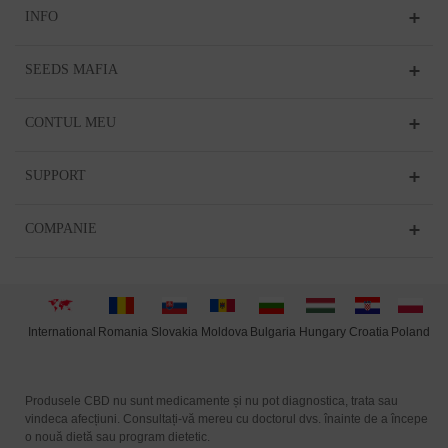
INFO
SEEDS MAFIA
CONTUL MEU
SUPPORT
COMPANIE
International
Moldova
Hungary
Poland
Slovakia
Romania
Bulgaria
Croatia
Produsele CBD nu sunt medicamente și nu pot diagnostica, trata sau
vindeca afecțiuni. Consultați-vă mereu cu doctorul dvs. înainte de a începe
o nouă dietă sau program dietetic.