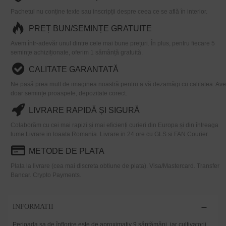
Pachetul nu conține texte sau inscripții despre ceea ce se află în interior.
PREȚ BUN/SEMINȚE GRATUITE
Avem într-adevăr unul dintre cele mai bune prețuri. În plus, pentru fiecare 5
semințe achiziționate, oferim 1 sămânță gratuită.
CALITATE GARANTATĂ
Ne pasă prea mult de imaginea noastră pentru a vă dezamăgi cu calitatea. Av
doar semințe proaspete, depozitate corect.
LIVRARE RAPIDĂ ȘI SIGURĂ
Colaborăm cu cei mai rapizi și mai eficienți curieri din Europa și din întreaga
lume.Livrare in toaata Romania. Livrare in 24 ore cu GLS si FAN Courier.
METODE DE PLATA
Plata la livrare (cea mai discreta obtiune de plata). Visa/Mastercard. Transfer
Bancar. Crypto Payments.
INFORMATII
Perioada sa de înflorire este de aproximativ 9 săptămâni, iar cultivatorii