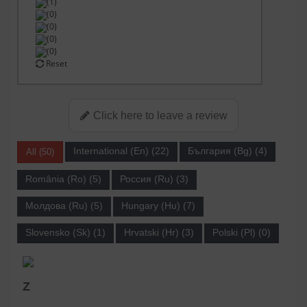
(1)
(0)
(0)
(0)
(0)
Reset
Click here to leave a review
International (En) (22)
България (Bg) (4)
All (50)
România (Ro) (5)
Россия (Ru) (3)
Молдова (Ru) (5)
Hungary (Hu) (7)
Slovensko (Sk) (1)
Hrvatski (Hr) (3)
Polski (Pl) (0)
Z