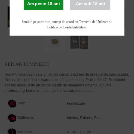
Am peste 18 ani
Am sub 18 ani
Intrând pe acest site, sunteți de acord cu
Termenii de Utilizare
și
Politica de Confidențialitate
.
RED AK FEMINIZED
Red AK Feminized este un soi de canabis extrem de apreciat de cunoscători,
fiind obţinut prin încrucişarea a două souri de top, Fruit şi AK 47. Rezultatul
acestei uniuni este un soi de plantă de marijuana potentă, robustă,
productivă şi foarte aromată, care te va surpinde plăcut.
Sex:
Feminizate
Cultivare:
Interior, Exterior, Sera
Inaltime:
≈ 120 - 150 cm