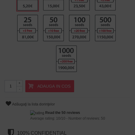
+
ADAUGA IN COS
-
Adăugaţi la lista dorinţelor
Read the 50 reviews
Average rating:
10
/
10
- Number of reviews:
50
100% CONFIDENȚIAL