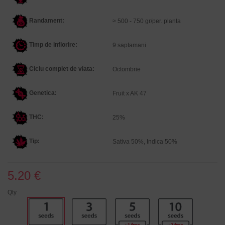
Randament:
≈ 500 - 750 gr/per. planta
Timp de inflorire:
9 saptamani
Ciclu complet de viata:
Octombrie
Genetica
:
Fruit x AK 47
THC:
25%
Tip:
Sativa 50%, Indica 50%
5.20 €
Qty