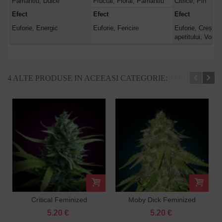
Pământiu, Dulce
Fructal, Floral, Pământiu
Citrice, Pin
Efect
Efect
Efect
Euforie, Energic
Euforie, Fericire
Euforie, Creșter
apetitului, Vorbă
4 ALTE PRODUSE IN ACEEASI CATEGORIE:
Critical Feminized
Moby Dick Feminized
5.20 €
5.20 €