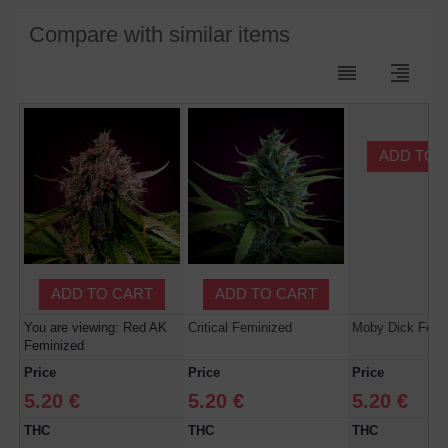
Compare with similar items
reorder
format_align_right
ADD TO 
ADD TO CART
ADD TO CART
You are viewing: Red AK
Critical Feminized
Moby Dick Femi
Feminized
Price
Price
Price
5.20 €
5.20 €
5.20 €
THC
THC
THC