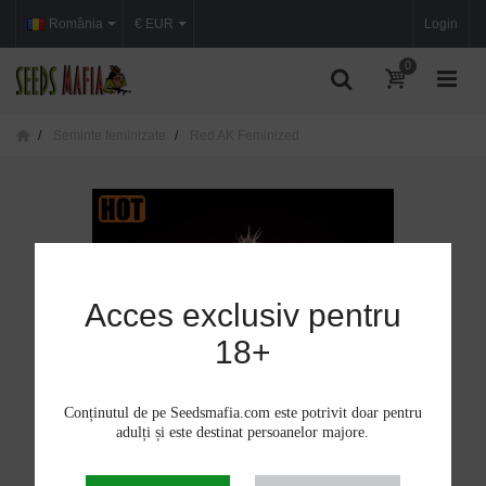
România
€ EUR
Login
0
Seminte feminizate
Red AK Feminized
Acces exclusiv pentru
18+
Conținutul de pe Seedsmafia.com este potrivit doar pentru
adulți și este destinat persoanelor majore.