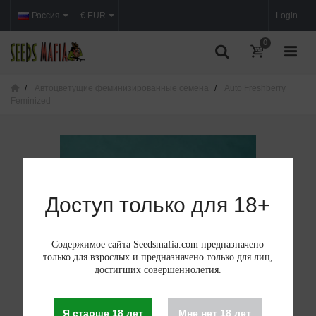
Россия
€ EUR
Login
0
Автоцветущие феминизированные семена
Auto Freshberry
Feminized
Доступ только для 18+
Содержимое сайта Seedsmafia.com предназначено
только для взрослых и предназначено только для лиц,
достигших совершеннолетия.
Я старше 18 лет
Мне нет 18 лет