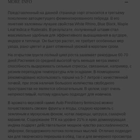
MORE INFO
Представленный на данной странице сорт относится к третьему
поколению автоцветущего феминизированного гибрида. В его
генетике заложены лучшие свойства White Rhino, Blue Black, Maple
Leaf Indica и Ruderalis. В результате, полученный штамм стал
максимально удобным для эффективного выращивания в аутдоре,
индоре и теплице. Он быстро растет, не требует особенных мер
ухода, рано цветет и дает отменный урожай в короткие сроки.
На открытом грунте полный цикл роста занимает рекордные 60-70
дней.Растения со средней высотой чуть меньше метра имеют
способность выдерживать сильные стрессы, связанные, например, с
резким перепадом температуры или осадками. В помещениях
рекомендовано использовать горшки на 5-7 литров с качественной
почвой, при этом наличие большого количества свободного
пространства не является обязательным. В целом, сорт очень
неприхотливый, потому идеально подходит для новичков.
В аромато-вкусовой гамме Auto Freshberry feminized можно
почувствовать свежие фрукты и ягоды, сладкую карамель с
земляным и мускусным фоном, нотки лакрицы, цитруса, сахарной
карамели. Содержание ТГК на уровне 21% и ярко доминирующая
индика подарят действительное мощное чувство расслабленности,
эйфории, безудержного потока полезных мыслей. Отлично подходит
как для творческого перерыва в обед, так и для вечернего просмотра