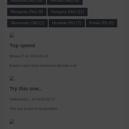
România (Ro) (4)
Россия (Ru) (6)
Молдова (Ru) (6)
Hungary (Hu) (11)
Slovensko (Sk) (1)
Hrvatski (Hr) (7)
Polski (Pl) (0)
Top speed
Моньо П. on 2026-06-22
Берито пристигна експресно.Всичко е ok
Try this one..
Aleksandar L. on 2026-06-17
This one is one of my favorites!