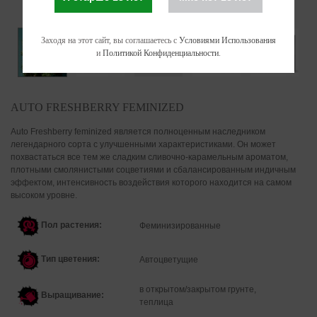
Заходя на этот сайт, вы соглашаетесь с
Условиями Использования
и
Политикой Конфиденциальности
.
AUTO FRESHBERRY FEMINIZED
Auto Freshberry feminized является полноценным наследником
легендарного сорта с улучшенными характеристиками. Он может
похвастаться все тем же сладким сливочно-карамельным ароматом,
плотными смолянистыми соцветиями и сбалансированным индичным
эффектом, интенсивность воздействия которого находится на самом
высоком уровне.
Пол растения:
Феминизированные
Тип цветения:
Автоцветущие
в открытом/закрытом грунте,
Выращивание:
теплица