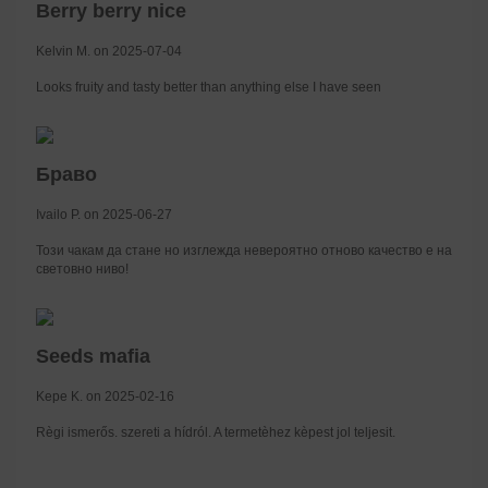
Berry berry nice
Kelvin M. on 2025-07-04
Looks fruity and tasty better than anything else I have seen
Браво
Ivailo P. on 2025-06-27
Този чакам да стане но изглежда невероятно отново качество е на
световно ниво!
Seeds mafia
Kepe K. on 2025-02-16
Règi ismerős. szereti a hídról. A termetèhez kèpest jol teljesit.