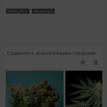
Display More
Display Less
Сравните с аналогичными товарами
reorder
format_align_right