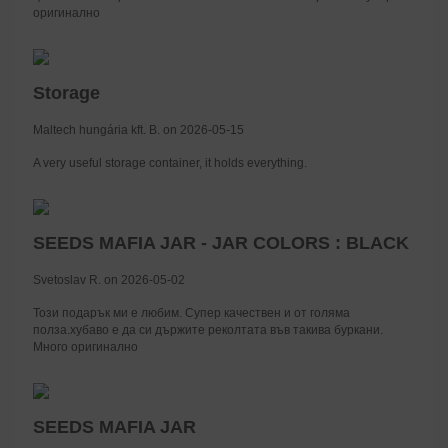
оригинално
Storage
Maltech hungária kft. B. on 2026-05-15
A very useful storage container, it holds everything.
SEEDS MAFIA JAR - JAR COLORS : BLACK
Svetoslav R. on 2026-05-02
Този подарък ми е любим. Супер качествен и от голяма
полза.хубаво е да си държите реколтата във такива буркани.
Много оригинално
SEEDS MAFIA JAR