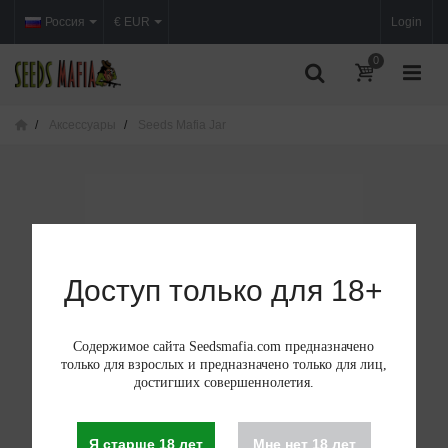
Россия
€ EUR
Login
0
Аксессуары
Seeds Mafia Jar
Доступ только для 18+
Содержимое сайта Seedsmafia.com предназначено
только для взрослых и предназначено только для лиц,
достигших совершеннолетия.
Я старше 18 лет
Мне нет 18 лет