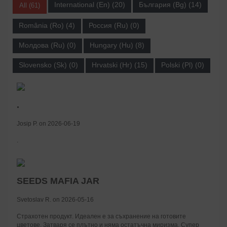
International (En) (20)
България (Bg) (14)
All (61)
România (Ro) (4)
Россия (Ru) (0)
Молдова (Ru) (0)
Hungary (Hu) (8)
Slovensko (Sk) (0)
Hrvatski (Hr) (15)
Polski (Pl) (0)
.
Josip P. on 2026-06-19
.
SEEDS MAFIA JAR
Svetoslav R. on 2026-05-16
Страхотен продукт. Идеален е за съхранение на готовите
цветове. Затваря се плътно и няма остатъчна миризма. Супер