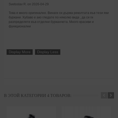
Svetoslav R. on 2026-04-29
Това е много оригинално. Винаги си държа реколтата във тези яки
буркани. Хубаво е ако гледате по няколко вида , да си ги
разпределяте във отделни бурканчета. Много красиви и
функционални
Display More
Display Less
В ЭТОЙ КАТЕГОРИИ 4 ТОВАРОВ: