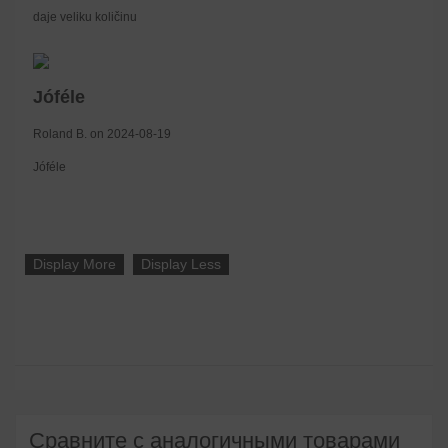
daje veliku količinu
Jóféle
Roland B. on 2024-08-19
Jóféle
Display More
Display Less
Сравните с аналогичными товарами