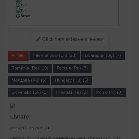
(0)
(0)
Reset
Click here to leave a review
International (En) (20)
България (Bg) (7)
All (65)
România (Ro) (10)
Россия (Ru) (7)
Молдова (Ru) (6)
Hungary (Hu) (5)
Slovensko (Sk) (1)
Hrvatski (Hr) (9)
Polski (Pl) (0)
Livrare
Madalin D. on 2026-03-28
Recomand cu incredere in aspectul de livare, astept sa fie cum sa