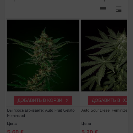
reorder
format_align_right
ДОБАВИТЬ В КОРЗИНУ
ДОБАВИТЬ В КОР
Вы просматриваете: Auto Fruit Gelato
Auto Sour Diesel Feminized
Feminized
Цена
Цена
5.60 €
5.20 €