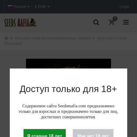
Россия
€ EUR
Login
0
Автоцветущие феминизированные семена
Auto Green Crack
Feminized
Доступ только для 18+
Содержимое сайта Seedsmafia.com предназначено
только для взрослых и предназначено только для лиц,
достигших совершеннолетия.
Я старше 18 лет
Мне нет 18 лет