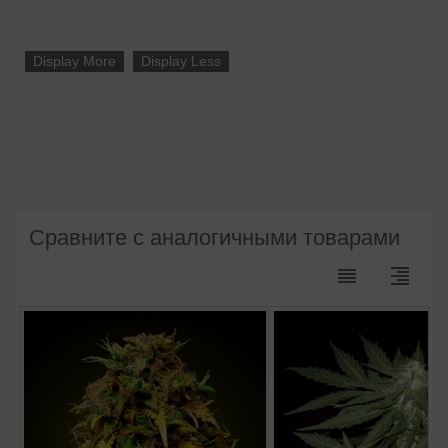
Display More
Display Less
Сравните с аналогичными товарами
reorder
format_align_right