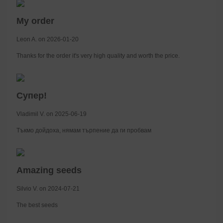
My order
Leon A. on 2026-01-20
Thanks for the order it's very high quality and worth the price.
Супер!
Vladimil V. on 2025-06-19
Тъкмо дойдоха, нямам търпение да ги пробвам
Amazing seeds
Silvio V. on 2024-07-21
The best seeds