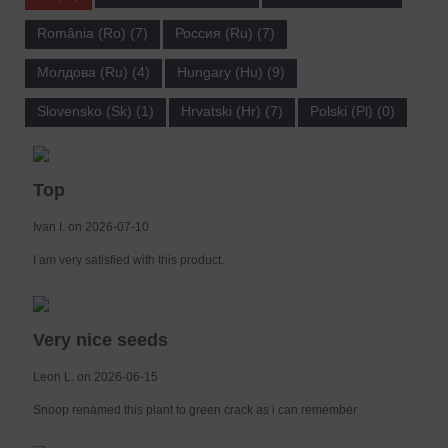
România (Ro) (7)
Россия (Ru) (7)
Молдова (Ru) (4)
Hungary (Hu) (9)
Slovensko (Sk) (1)
Hrvatski (Hr) (7)
Polski (Pl) (0)
Top
Ivan I. on 2026-07-10
I am very satisfied with this product.
Very nice seeds
Leon L. on 2026-06-15
Snoop renamed this plant to green crack as i can remember