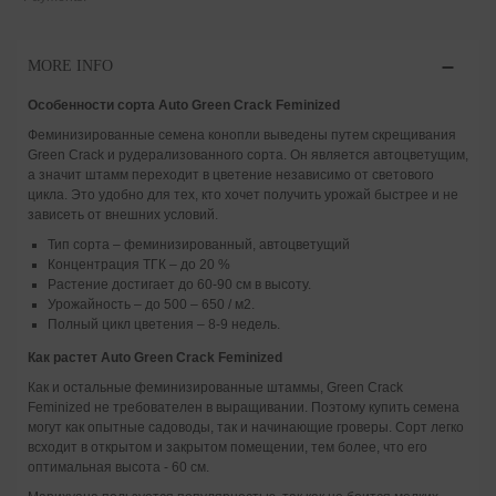
MORE INFO
Особенности сорта Auto Green Crack Feminized
Феминизированные семена конопли выведены путем скрещивания
Green Crack и рудерализованного сорта. Он является автоцветущим,
а значит штамм переходит в цветение независимо от светового
цикла. Это удобно для тех, кто хочет получить урожай быстрее и не
зависеть от внешних условий.
Тип сорта – феминизированный, автоцветущий
Концентрация ТГК – до 20 %
Растение достигает до 60-90 см в высоту.
Урожайность – до 500 – 650 / м2.
Полный цикл цветения – 8-9 недель.
Как растет Auto Green Crack Feminized
Как и остальные феминизированные штаммы, Green Crack
Feminized не требователен в выращивании. Поэтому купить семена
могут как опытные садоводы, так и начинающие гроверы. Сорт легко
всходит в открытом и закрытом помещении, тем более, что его
оптимальная высота - 60 см.