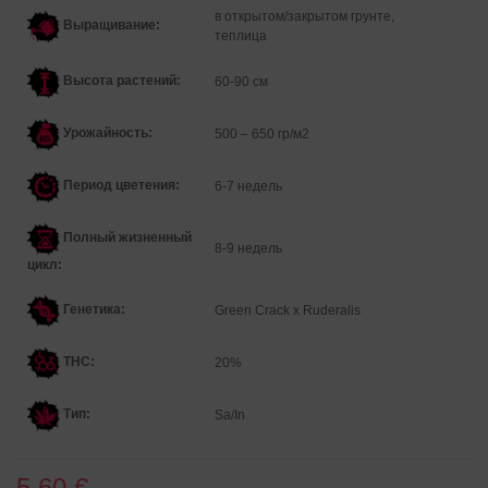
в открытом/закрытом грунте,
Выращивание:
теплица
Высота растений:
60-90
см
Урожайность:
500 – 650 гр/м2
Период цветения:
6-7 недель
Полный жизненный
8-9 недель
цикл:
Генетика:
Green Crack x Ruderalis
THC:
20%
Тип:
Sa/In
5.60 €