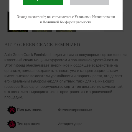
Заходя на этот сайт, вы соглашаетесь с
Условиями Использования
и
Политикой Конфиденциальности
.
AUTO GREEN CRACK FEMINIZED
Auto Green Crack Feminized - один из самых популярных сортов конопли,
известный своим мощным эффектом и повышенной урожайностью.
Этот гибрид обеспечивает энергичное и бодрящее воздействие на
организм, помогая сохранить четкость ума и концентрацию. Штамм
имеет высокие показатели урожайности и скорости роста, что делает
его идеальным выбором как для опытных, так и для начинающих
гроверов. Еще одно преимущество сорта - он достаточно компактный,
это позволяет выращивать его в пространствах с ограниченной
площадью.
Пол растения:
Феминизированные
Тип цветения:
Автоцветущие