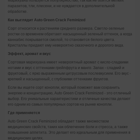
Марихуана пользуется популярностью, так как не боится мелких
паразитов, тли, плесени, и не нуждается в дополнительной
обработке.
Как выглядит Auto Green Crack Feminized
Сорт относится к растениям среднего размера. Светло-зеленые
ростки со временем обретают насыщенный зеленый оттенок, а когда
каннабис покрывается смолой, то становится белого цвета.
Кристаллы придают ему невероятно сказочного и дорогого вида.
Эффект, аромат и вкус
Сортовая марихуана имеет невероятный аромат с кисло-сладкими
нотами и вкус с оттенками грейпфрута и манго. Запах - сладкий и
фруктовый, с ярко выраженным цитрусовым послевкусием. Его вкус -
крепкий и насыщенный, с глубокими оттенками фруктов.
Если вы ищете сорт конопли, который поможет вам сохранить
энергию и концентрацию, Auto Green Crack Feminized - это отличный
выбор. Его уникальные характеристики и отличные качества делают
его одним из самых популярных сортов на рынке конопли.
Где применяется
Auto Green Crack Feminized обладает также множеством
медицинских свойств, таких как облегчение боли и стресса, а также
повышение аппетита. Это делает его идеальным для применения в
медицинских целях.