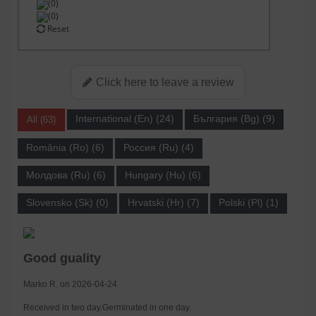
(0)
(0)
Reset
Click here to leave a review
International (En) (24)
България (Bg) (9)
All (63)
România (Ro) (6)
Россия (Ru) (4)
Молдова (Ru) (6)
Hungary (Hu) (6)
Slovensko (Sk) (0)
Hrvatski (Hr) (7)
Polski (Pl) (1)
Good guality
Marko R. on 2026-04-24
Received in two day.Germinated in one day.