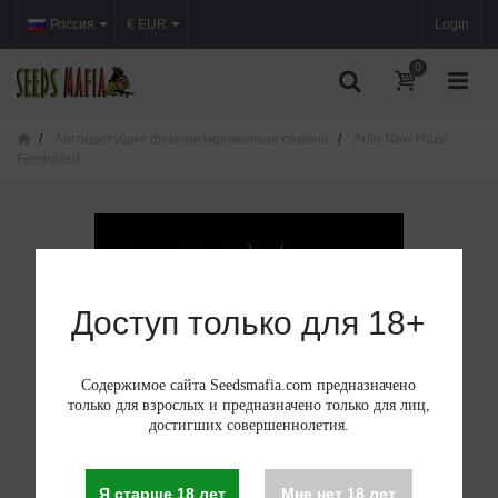
Россия
€ EUR
Login
0
Автоцветущие феминизированные семена
Auto New Haze
Feminized
Доступ только для 18+
Содержимое сайта Seedsmafia.com предназначено
только для взрослых и предназначено только для лиц,
достигших совершеннолетия.
Я старше 18 лет
Мне нет 18 лет