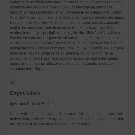
a pupovi su ukrašeni jarko narančastim i žutim dlačicama. Ova sorta
kanabisa nudi bogate arome citrusa i začina koje joj pridonose
prepoznatljivim karakteristikama i izdvajaju je od ostalih sorti. Učinak
Auto New Haze Feminized je savršena ravnoteža energije i opuštanja.
Kada koristite Auto New Haze Feminized, preporučuje se započeti s
malim dozama i postupno ih povećavati kako biste procijenili svoju
osobnu toleranciju i postigli učinak koji tražite. Miris Auto New Haze
Feminized sorte donosi jedinstveni buket koji nježno kombinira note
citrusa s nijansama začina i drveta. U okusu se osjeća dašak slatkoće
pomiješan s osvježavajućom kiselinom limuna i naranče. Okus otkriva
note voća i začina, zatim se osjeti slatkoća i suptilna gorčina na
izdisaju. Auto New Haze Feminized sorta također ima potencijalnu
medicinsku primjenu: ublažava stres, ima protuupalna svojstva i
smanjuje bol....Superr
Expectation
Кристина Р. on 2025-07-11
I can't wait to find out how good the product is. I have high hopes and
believe that it will exceed my expectations. Stay healthy and don't stop
taking care of us and our pleasures. Best regards