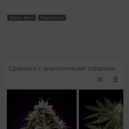
Display More
Display Less
Сравните с аналогичными товарами
reorder
format_align_right