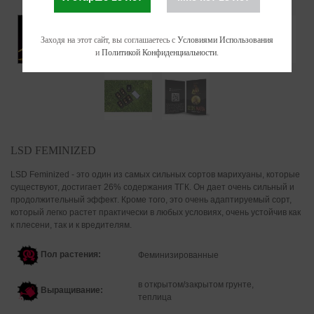
Заходя на этот сайт, вы соглашаетесь с
Условиями Использования
и
Политикой Конфиденциальности
.
LSD FEMINIZED
LSD Feminized - это один из самых сильных сортов марихуаны, которые
существуют, достигает 26% содержания ТГК. Он дает очень сильный и
продолжительный эффект. Кроме того, это очень адаптируемый сорт,
который легко растет практически в любых условиях, очень устойчив как
к плесени, так и к вредителям.
Пол растения:
Феминизированные
в открытом/закрытом грунте,
Выращивание:
теплица