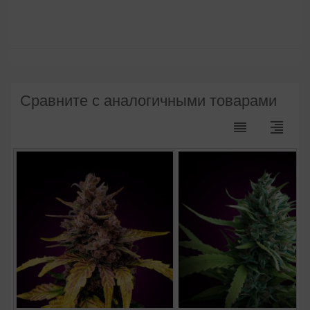
Сравните с аналогичными товарами
reorder
format_align_right