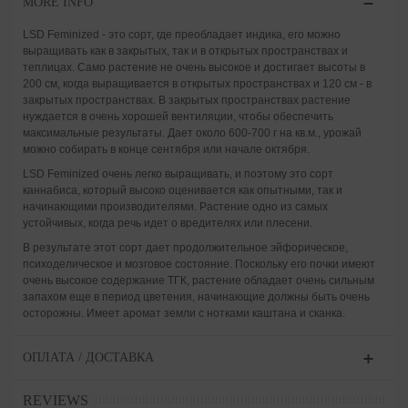
MORE INFO
LSD Feminized - это сорт, где преобладает индика, его можно
выращивать как в закрытых, так и в открытых пространствах и
теплицах. Само растение не очень высокое и достигает высоты в
200 см, когда выращивается в открытых пространствах и 120 см - в
закрытых пространствах. В закрытых пространствах растение
нуждается в очень хорошей вентиляции, чтобы обеспечить
максимальные результаты. Дает около 600-700 г на кв.м., урожай
можно собирать в конце сентября или начале октября.
LSD Feminized очень легко выращивать, и поэтому это сорт
каннабиса, который высоко оценивается как опытными, так и
начинающими производителями. Растение одно из самых
устойчивых, когда речь идет о вредителях или плесени.
В результате этот сорт дает продолжительное эйфорическое,
психоделическое и мозговое состояние. Поскольку его почки имеют
очень высокое содержание ТГК, растение обладает очень сильным
запахом еще в период цветения, начинающие должны быть очень
осторожны. Имеет аромат земли с нотками каштана и сканка.
ОПЛАТА / ДОСТАВКА
REVIEWS