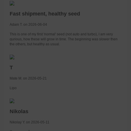
Fast shipment, healthy seed
Adam T. on 2026-06-04
This is one of my first 'normal' seed (not auto and turbo), I am very
qurious, how these will grow in time. The beginning was slower then
the others, but healthy as usual.
T
Mate M. on 2026-05-21
Lipo
Nikolas
Nikolay Y. on 2026-05-11