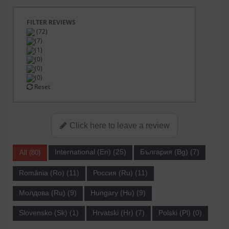
FILTER REVIEWS
(72)
(7)
(1)
(0)
(0)
(0)
Reset
Click here to leave a review
International (En) (25)
България (Bg) (7)
All (80)
România (Ro) (11)
Россия (Ru) (11)
Молдова (Ru) (9)
Hungary (Hu) (9)
Slovensko (Sk) (1)
Hrvatski (Hr) (7)
Polski (Pl) (0)