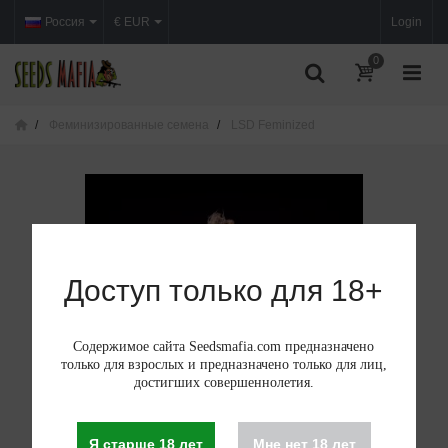
Россия
€ EUR
Login
0
Феминизированные семена
LSD Feminized
Доступ только для 18+
Содержимое сайта Seedsmafia.com предназначено
только для взрослых и предназначено только для лиц,
достигших совершеннолетия.
Я старше 18 лет
Мне нет 18 лет