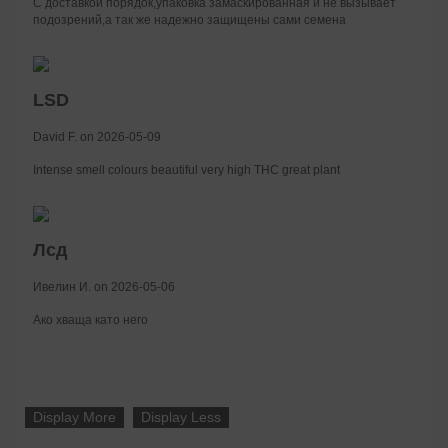
С доставкой порядок,упаковка замаскированная и не вызывает
подозрений,а так же надежно защищены сами семена
LSD
David F. on 2026-05-09
Intense smell colours beautiful very high THC great plant
Лсд
Ивелин И. on 2026-05-06
Ако хваща като него
Display More
Display Less