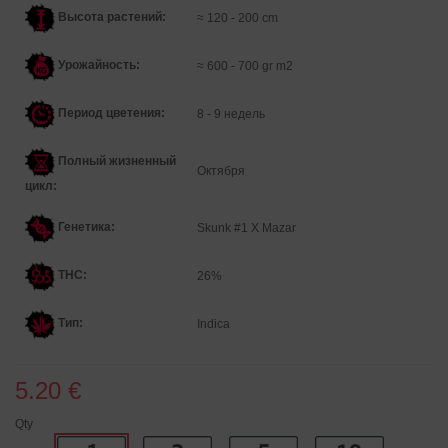
Высота растений:
≈ 120 - 200 cm
Урожайность:
≈ 600 - 700 gr m2
Период цветения:
8 - 9 недель
Полный жизненный
Октября
цикл:
Генетика
:
Skunk #1 X Mazar
THC:
26%
Тип:
Indica
5.20 €
Qty