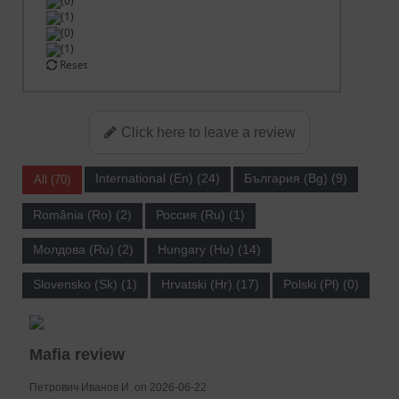
(0)
(1)
(0)
(1)
Reset
Click here to leave a review
International (En) (24)
България (Bg) (9)
All (70)
România (Ro) (2)
Россия (Ru) (1)
Молдова (Ru) (2)
Hungary (Hu) (14)
Slovensko (Sk) (1)
Hrvatski (Hr) (17)
Polski (Pl) (0)
Mafia review
Петрович Иванов И. on 2026-06-22