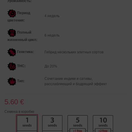
Урожайность:
Период
4 недель
цветения:
Полный
6 недель
жизненный цикл:
Генетика
:
Гибрид нескольких элитных сортов
THC:
До 20%
Сочетание индики и сативы,
Тип:
расслабляющий и бодрящий эффект
5.60 €
Семена в коробке