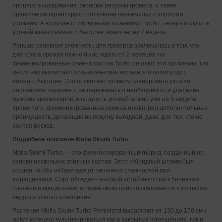
процесс выращивания, экономя ресурсы гровера, а также
практически гарантируют получение синсемильи с хорошим
урожаем. А в случае с гибридными штаммами Турбо, теперь получить
урожай можно намного быстрее, всего через 7 недель.
Раньше основная сложность для гроверов заключалась в том, что
для сбора урожая нужно было ждать от 2 месяцев, но
феминизированные семена сортов Турбо решают эти проблемы, так
как из них вырастают только женские кусты и это происходит
намного быстрее. Это позволяет гроверу планировать уход за
растениями заранее и не переживать о необходимости удаления
мужских экземпляров, а получить урожай можно уже на 9 неделе.
Кроме того, феминизированные семена имеют ряд дополнительных
преимуществ, делающих их покупку выгодной, даже для тех, кто не
боится рисков.
Подробное описание Mafia Skunk Turbo
Mafia Skunk Turbo — это феминизированный гибрид, созданный на
основе нескольких элитных сортов. Этот гибридный штамм был
создан, чтобы избавиться от типичных сложностей при
выращивании. Сорт обладает высокой устойчивостью к болезням,
плесени и вредителям, а также легко приспосабливается к условиям
недостаточного освещения.
Растения Mafia Skunk Turbo Feminized вырастают от 130 до 170 см и
могут успешно культивироваться как в закрытых помещениях, так и