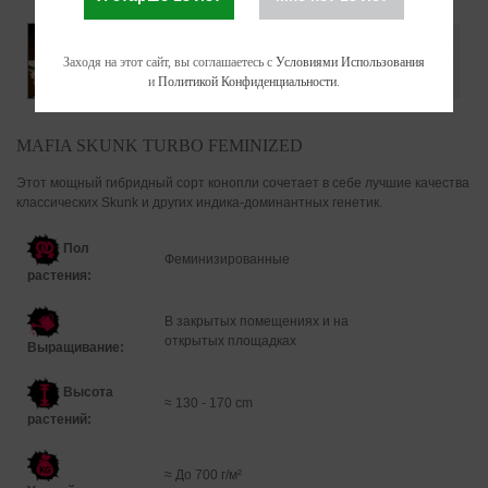
Заходя на этот сайт, вы соглашаетесь с
Условиями Использования
и
Политикой Конфиденциальности
.
MAFIA SKUNK TURBO FEMINIZED
Этот мощный гибридный сорт конопли сочетает в себе лучшие качества
классических Skunk и других индика-доминантных генетик.
Пол
Феминизированные
растения:
В закрытых помещениях и на
открытых площадках
Выращивание:
Высота
≈ 130 - 170 cm
растений:
≈
До 700 г/м²