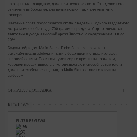
на открытых площадках, даже при нехватке света. Это делает его
отличным выбором как для начинающих, так и для опытных
гроверов.
Цветение сорта продолжается около 7 недель. С одного квадратного
метра можно собрать до 700 граммов продукта. Сорт отличается
лёгкостью в уходе и высокой урожайностью, с содержанием ТГК до
20%.
Будучи гибридом, Mafia Skunk Turbo Feminized сочетает
расслабляющий эффект индики с бодрящей и стимулирующей
энергией сативы. Если вам нужен сорт с приятным ароматом,
хорошей продуктивностью, устойчивостью и способностью расти
даже при слабом освещении,то Mafia Skunk станет отличным
выбором.
ОПЛАТА / ДОСТАВКА
REVIEWS
FILTER REVIEWS
(68)
(0)