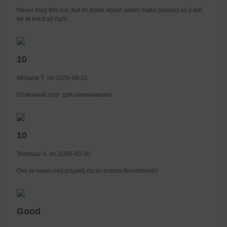
Never tried this too, but im talkin about seeds mafia product so it will
be at least all right.
10
Mihaela Ț. on 2026-06-01
Отличный сорт для начинаюших.
10
Tomislav S. on 2026-05-30
Ovo je rekao moj prijatelj da su prinosi fenomenalni
Good