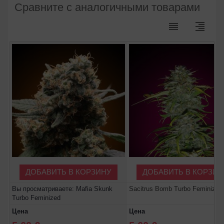
Сравните с аналогичными товарами
reorder
format_align_right
ДОБАВИТЬ В КОРЗИНУ
ДОБАВИТЬ В КОРЗИН
Вы просматриваете: Mafia Skunk
Sacitrus Bomb Turbo Feminized
Turbo Feminized
Цена
Цена