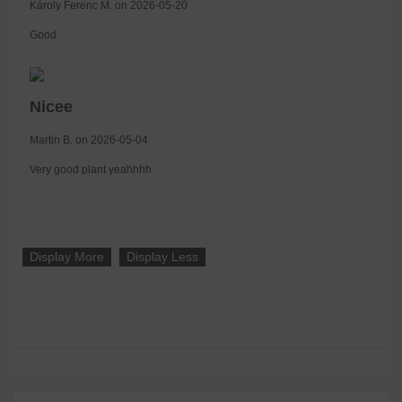
Károly Ferenc M. on 2026-05-20
Good
Nicee
Martin B. on 2026-05-04
Very good plant yeahhhh
Display More
Display Less