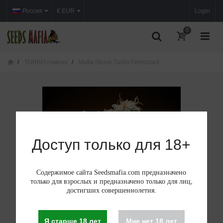
Россия
€ EUR
Login
0
TURBO семена
Mafia Skunk Turbo Feminized
Доступ только для 18+
Содержимое сайта Seedsmafia.com предназначено
только для взрослых и предназначено только для лиц,
достигших совершеннолетия.
Я старше 18 лет
Мне нет 18 лет