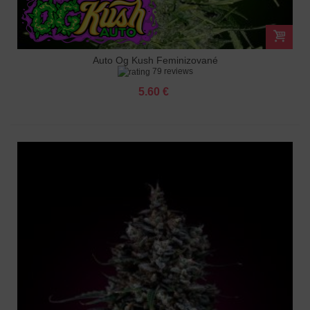
Auto Og Kush Feminizované
79 reviews
5.60 €