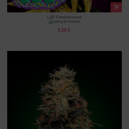
LSD Feminizované
80 reviews
5.20 €