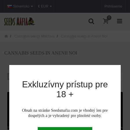
Slovensko
€ EUR
Prihlásenie
0
Cannabis seeds Moldova
Cannabis seeds in Anenii Noi
CANNABIS SEEDS IN ANENII NOI
Zoradiť podľa:
--
Exkluzívny prístup pre
18 +
Obsah na stránke Seedsmafia.com je vhodný len pre
dospelých a je vyhradený pre plnoleté osoby.