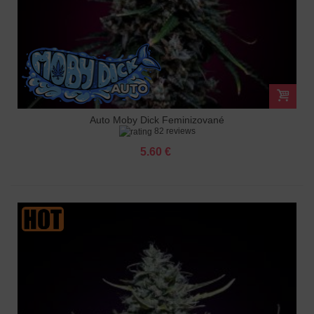
Auto Moby Dick Feminizované
82 reviews
5.60 €