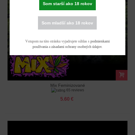
Som starší ako 18 rokov
Som mladší ako 18 rokov
Vstupom na túto stránku vyjadrujete súhlas s
podmienkami
používania
a
zásadami ochrany osobných údajov
.
Mix Feminizované
65 reviews
5.60 €