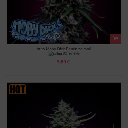
Auto Moby Dick Feminizované
82 reviews
5.60 €