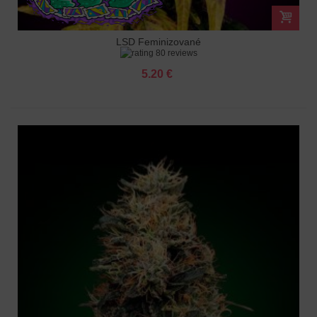
LSD Feminizované
80 reviews
5.20 €