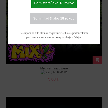
Som starší ako 18 rokov
Som mladší ako 18 rokov
Vstupom na túto stránku vyjadrujete súhlas s
podmienkami
používania
a
zásadami ochrany osobných údajov
.
Mix Feminizované
65 reviews
5.60 €