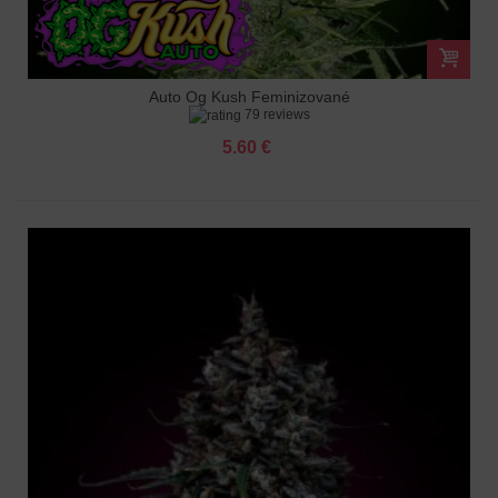
Auto Og Kush Feminizované
79 reviews
5.60 €