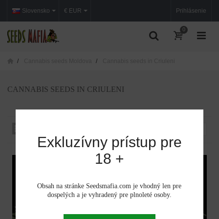
Slovensko
€ EUR
Prihlásenie
0
Cannabis seeds Moldova
Cannabis seeds in Criuleni
CANNABIS SEEDS IN CRIULENI
Zoradiť podľa:
--
Exkluzívny prístup pre
18 +
Obsah na stránke Seedsmafia.com je vhodný len pre
dospelých a je vyhradený pre plnoleté osoby.