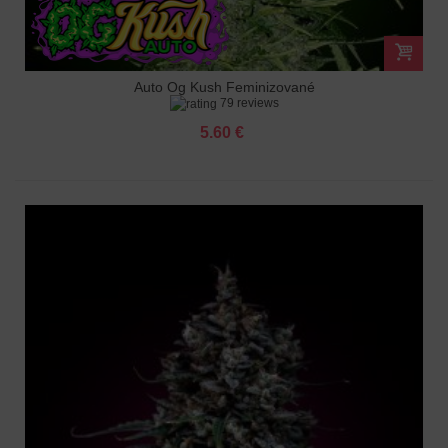
Auto Og Kush Feminizované
79 reviews
5.60 €