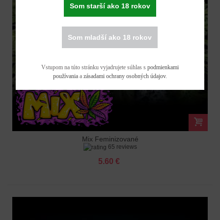
Som starší ako 18 rokov
Som mladší ako 18 rokov
Vstupom na túto stránku vyjadrujete súhlas s
podmienkami
používania
a
zásadami ochrany osobných údajov
.
Mix Feminizované
65 reviews
5.60 €