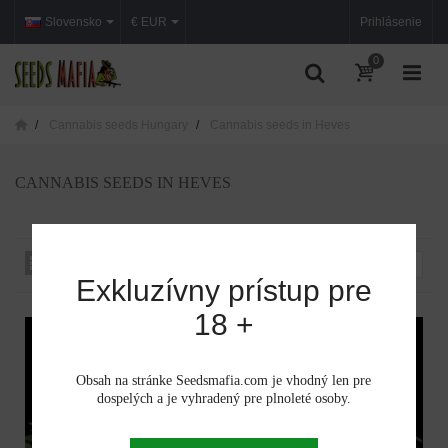
Slovensko
€ EUR
Prihlásenie
0
Cannabis seeds Hungary
Cannabis seeds in Heves
CANNABIS SEEDS IN HEVES
Zoradiť podľa:
--
Exkluzívny prístup pre
18 +
Obsah na stránke Seedsmafia.com je vhodný len pre
dospelých a je vyhradený pre plnoleté osoby.