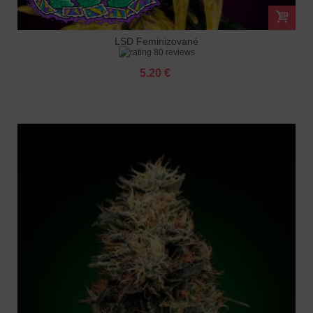
LSD Feminizované
80 reviews
5.20 €