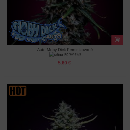
Auto Moby Dick Feminizované
82 reviews
5.60 €