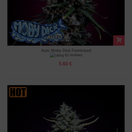
Auto Moby Dick Feminized
82 reviews
5.60 €