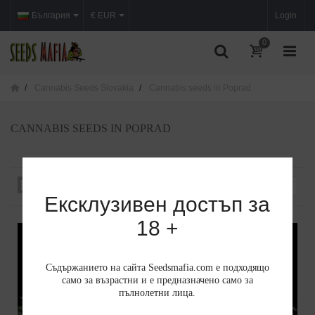
България
€ EUR
Login
0
Cannabis Seeds Slovakia
Cannabis seeds in Poprad
CANNABIS SEEDS IN POPRAD
Сортиране по
--
Ексклузивен достъп за
18 +
Съдържанието на сайта Seedsmafia.com е подходящо
само за възрастни и е предназначено само за
пълнолетни лица.