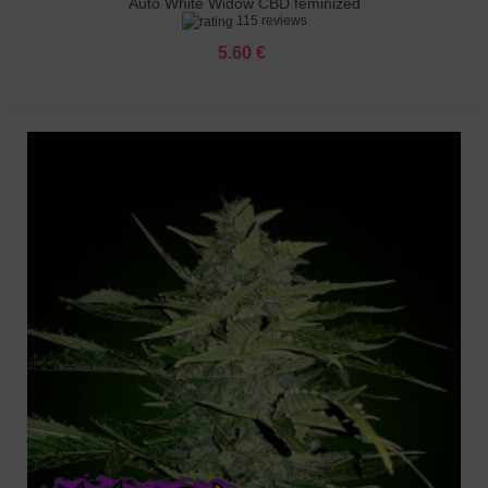
Auto White Widow CBD feminized
115 reviews
5.60 €