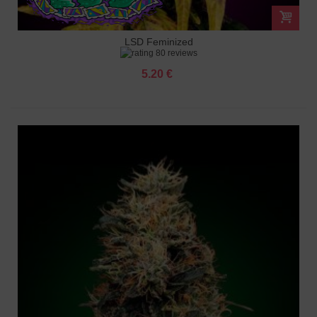
LSD Feminized
80 reviews
5.20 €