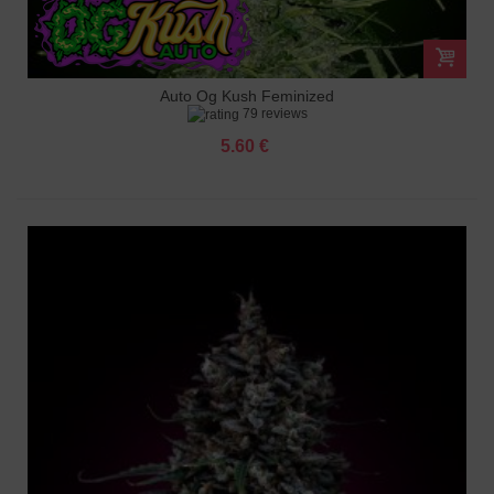
Auto Og Kush Feminized
79 reviews
5.60 €