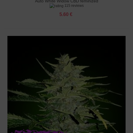
Auto White Widow CBD feminized
115 reviews
5.60 €