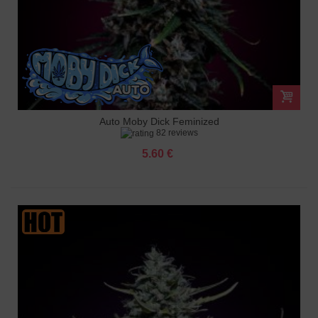
Auto Moby Dick Feminized
82 reviews
5.60 €