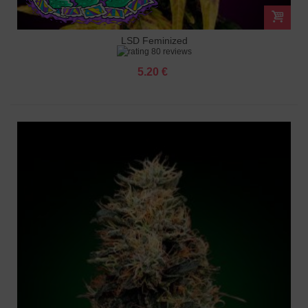
LSD Feminized
80 reviews
5.20 €