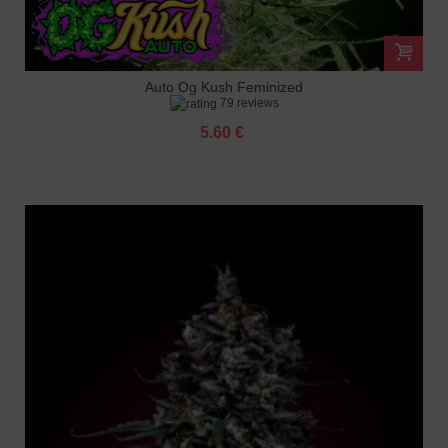
Auto Og Kush Feminized
79 reviews
5.60 €