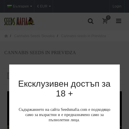
България
€ EUR
Login
0
Cannabis Seeds Slovakia
Cannabis seeds in Prievidza
CANNABIS SEEDS IN PRIEVIDZA
Сортиране по
--
Ексклузивен достъп за
18 +
Съдържанието на сайта Seedsmafia.com е подходящо
само за възрастни и е предназначено само за
пълнолетни лица.