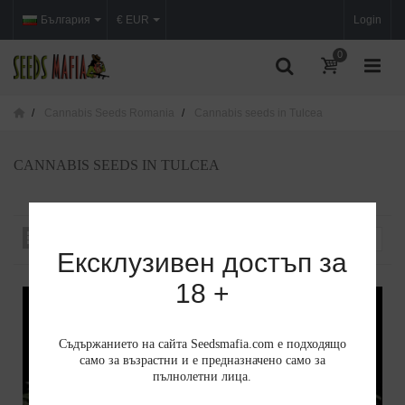
България
€ EUR
Login
0
Cannabis Seeds Romania
Cannabis seeds in Tulcea
CANNABIS SEEDS IN TULCEA
Сортиране по
--
Ексклузивен достъп за
18 +
Съдържанието на сайта Seedsmafia.com е подходящо
само за възрастни и е предназначено само за
пълнолетни лица.