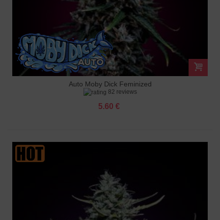
Auto Moby Dick Feminized
82 reviews
5.60 €