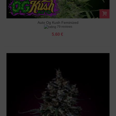
Auto Og Kush Feminized
79 reviews
5.60 €