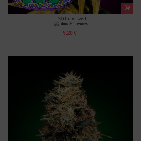
LSD Feminized
80 reviews
5.20 €