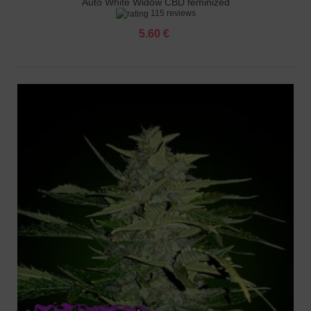
Auto White Widow CBD feminized
115 reviews
5.60 €