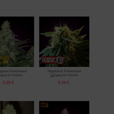
pson Feminized
Headshot Feminized
яне към количката
Добавяне към количката
54 reviews
61 reviews
5.20 €
5.20 €