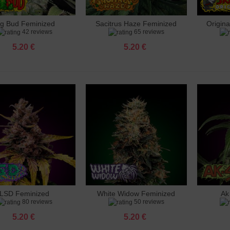
ig Bud Feminized
Sacitrus Haze Feminized
Origin
авяне към количката
Добавяне към количката
Добав
42 reviews
65 reviews
5.20 €
5.20 €
LSD Feminized
White Widow Feminized
Ak
авяне към количката
Добавяне към количката
Добав
80 reviews
50 reviews
5.20 €
5.20 €