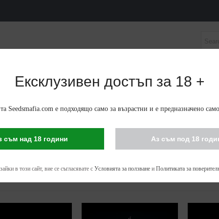
Ексклузивен достъп за 18 +
СЕМЕНА
АВТО-ЦЪФТЯЩИ ФЕМИНИЗИРАНИ СЕМЕНА
та Seedsmafia.com е подходящо само за възрастни и е предназначено само
IS SEEDS IN UNGHENI
з съм над 18 години
Аз съм под 18 годи
е на 1 - 53 от 53 артикула
айки в този сайт, вие се съгласявате с
Условията за ползване
и
Политиката за поверител