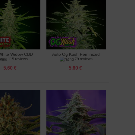
White Widow CBD
Auto Og Kush Feminized
яне към количката
Добавяне към количката
115 reviews
79 reviews
feminized
5.60 €
5.60 €