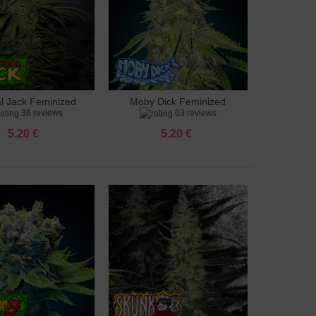
al Jack Feminized
Moby Dick Feminized
яне към количката
Добавяне към количката
36 reviews
63 reviews
5.20 €
5.20 €