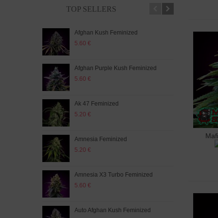
TOP SELLERS
Afghan Kush Feminized
Auto
5.60 €
5.20
Afghan Purple Kush Feminized
Auto
5.60 €
5.20
Ak 47 Feminized
Auto
5.20 €
5.60
Maf
Доб
Amnesia Feminized
Aut
5.20 €
5.60
Amnesia X3 Turbo Feminized
Auto
5.60 €
5.20
Auto Afghan Kush Feminized
Auto