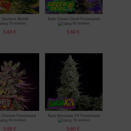
o Sacitrus Bomb
Auto Green Devil Feminized
яне към количката
Добавяне към количката
70 reviews
66 reviews
Feminized
5.60 €
5.60 €
g Cheese Feminized
Auto Amnesia X3 Feminized
яне към количката
Добавяне към количката
84 reviews
78 reviews
5.60 €
5.60 €