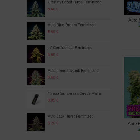
Creamy Beast Turbo Feminized
Auto
5.60 €
5.60
Auto 
Доб
Auto Blue Dream Feminized
Auto
5.60 €
5.20
LA Confidential Feminized
Som
5.60 €
5.20
Auto Lemon Skunk Feminized
Amn
5.60 €
5.20
Пиезо Запалката Seeds Mafia
Auto
0.85 €
5.20
Auto Jack Herer Feminized
Auto
5.20 €
5.20
Auto 
Доб