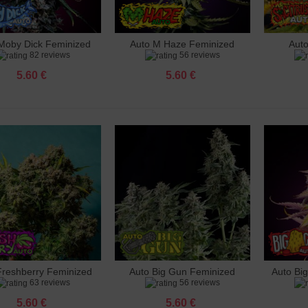
 Purple Punch Feminized
 €
Moby Dick Feminized
Auto M Haze Feminized
Aut
авяне към количката
Добавяне към количката
Добав
82 reviews
56 reviews
 Skunk Feminized
 €
5.60 €
5.60 €
ango Feminized
 €
esia Feminized
 €
 Ak 47 Feminized
 €
 Northern Light Feminized
 €
Freshberry Feminized
Auto Big Gun Feminized
Auto Bi
авяне към количката
Добавяне към количката
Добав
63 reviews
56 reviews
5.60 €
5.60 €