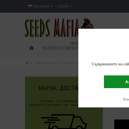
България
€ EUR
NEW
TURBO СЕМЕНА
ФЕМИНИЗИРАНИ 
Cannabis seeds Moldova
Cannabis seeds in Ungheni
Съдържанието на сай
CANNAB
А
Показван
Влиз