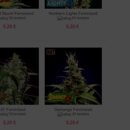
al Skunk Feminized
Northern Lights Feminized
яне към количката
Добавяне към количката
50 reviews
69 reviews
5.20 €
5.20 €
 47 Feminized
Somango Feminized
яне към количката
Добавяне към количката
53 reviews
34 reviews
5.20 €
5.20 €