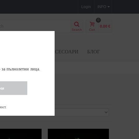
Login
INFO
0
0.00 €
Search
Cart
CBD SEEDS
АКСЕСОАРИ
БЛОГ
 за пълнолетни лица.
ни
ност
.
Сортиране по