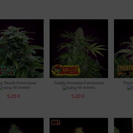
 Ak 47 Feminized
 €
 Amnesia Feminized
 €
 Amnesia X3 Feminized
 €
ia Skunk Feminized
Totally Amnesia Feminized
Thom
авяне към количката
Добавяне към количката
Добав
o Banana Punch Feminized
58 reviews
48 reviews
 €
5.20 €
5.20 €
 Big Bud Feminized
 €
 Big Cheese Feminized