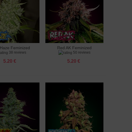
Haze Feminized
Red AK Feminized
яне към количката
Добавяне към количката
38 reviews
50 reviews
5.20 €
5.20 €