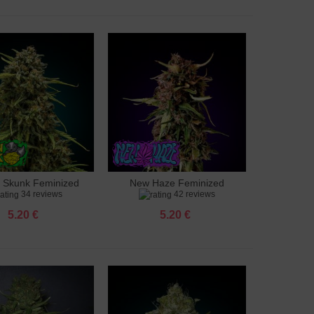
 Skunk Feminized
New Haze Feminized
яне към количката
Добавяне към количката
34 reviews
42 reviews
5.20 €
5.20 €