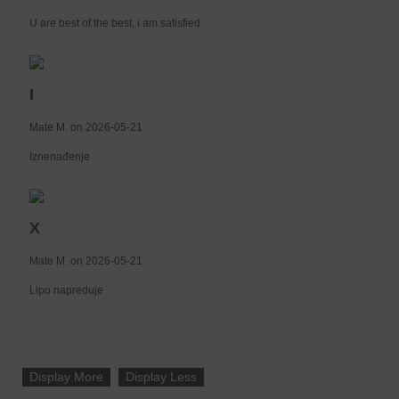
U are best of the best, i am satisfied
I
Mate M. on 2026-05-21
Iznenađenje
X
Mate M. on 2026-05-21
Lipo napreduje
Display More
Display Less