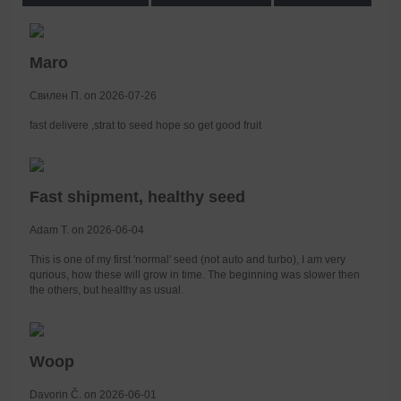
Maro
Свилен П. on 2026-07-26
fast delivere ,strat to seed hope so get good fruit
Fast shipment, healthy seed
Adam T. on 2026-06-04
This is one of my first 'normal' seed (not auto and turbo), I am very
qurious, how these will grow in time. The beginning was slower then
the others, but healthy as usual.
Woop
Davorin Č. on 2026-06-01