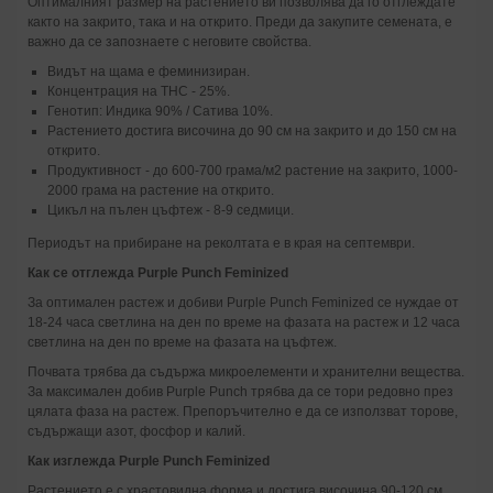
Оптималният размер на растението ви позволява да го отглеждате
както на закрито, така и на открито. Преди да закупите семената, е
важно да се запознаете с неговите свойства.
Видът на щама е феминизиран.
Концентрация на THC - 25%.
Генотип: Индика 90% / Сатива 10%.
Растението достига височина до 90 см на закрито и до 150 см на
открито.
Продуктивност - до 600-700 грама/м2 растение на закрито, 1000-
2000 грама на растение на открито.
Цикъл на пълен цъфтеж - 8-9 седмици.
Периодът на прибиране на реколтата е в края на септември.
Как се отглежда Purple Punch Feminized
За оптимален растеж и добиви Purple Punch Feminized се нуждае от
18-24 часа светлина на ден по време на фазата на растеж и 12 часа
светлина на ден по време на фазата на цъфтеж.
Почвата трябва да съдържа микроелементи и хранителни вещества.
За максимален добив Purple Punch трябва да се тори редовно през
цялата фаза на растеж. Препоръчително е да се използват торове,
съдържащи азот, фосфор и калий.
Как изглежда Purple Punch Feminized
Растението е с храстовидна форма и достига височина 90-120 см.