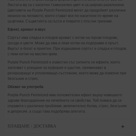
Листата му са с наситен тъмнозелен цвят и са широко разклонени.
Цветовете на Purple Punch Feminized могат да придобият различни
нюанси на лилавото, които стават все по-наситени по време на
цъфтежа. Съцветията са гъсти и покрити с плътни трихоми.
Ефект, аромат и вкус
Сортът има сладък и плодов аромат с нотки на горски плодове,
грозде и цветя. Може да има и леки нотки на подправки и пръст.
Вкусът е богат и приятен. При издишване сортът е сладък и плодов,
с леки нотки на маслен крем.
Purple Punch Feminized е известен със силните си ефекти, които
започват с усещане за еуфория и щастие, преминават в
релаксиращо и успокояващо състояние, което може да помогне при
безсъние и стрес.
Обхват на употреба
Purple Punch Feminized има положителен ефект върху човешкото
здраве благодарение на лечебните си свойства. Той помага да се
справите с различни проблеми, включително болка, стрес, безсъние
и депресия, а също така подобрява апетита.
ПЛАЩАНЕ / ДОСТАВКА