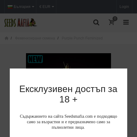
България
€ EUR
Login
0
Феминизирани семена
Purple Punch Feminized
Ексклузивен достъп за
18 +
Съдържанието на сайта Seedsmafia.com е подходящо
само за възрастни и е предназначено само за
пълнолетни лица.