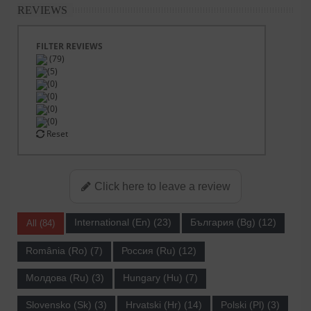
REVIEWS
FILTER REVIEWS
(79)
(5)
(0)
(0)
(0)
(0)
Reset
Click here to leave a review
International (En) (23)
България (Bg) (12)
All (84)
România (Ro) (7)
Россия (Ru) (12)
Молдова (Ru) (3)
Hungary (Hu) (7)
Slovensko (Sk) (3)
Hrvatski (Hr) (14)
Polski (Pl) (3)