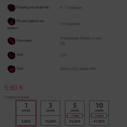
Период на цъфтеж:
6 - 7 седмици
Пълен цикъл на
8-9 седмици
живот:
Granddaddy Purple x Larry
Генетика
:
OG
THC:
25%
Тип:
Sativa 10%, Indica 90%
5.60 €
Семена в кутия