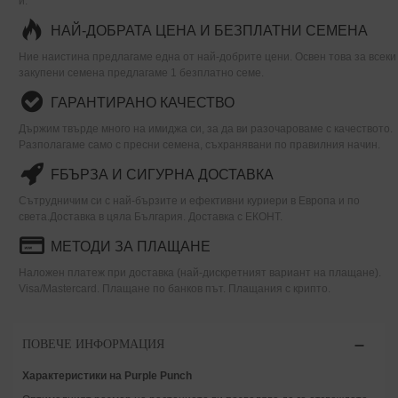
ѝ.
НАЙ-ДОБРАТА ЦЕНА И БЕЗПЛАТНИ СЕМЕНА
Ние наистина предлагаме една от най-добрите цени. Освен това за всеки
закупени семена предлагаме 1 безплатно семе.
ГАРАНТИРАНО КАЧЕСТВО
Държим твърде много на имиджа си, за да ви разочароваме с качеството.
Разполагаме само с пресни семена, съхранявани по правилния начин.
FБЪРЗА И СИГУРНА ДОСТАВКА
Сътрудничим си с най-бързите и ефективни куриери в Европа и по
света.Доставка в цяла България. Доставка с ЕКОНТ.
МЕТОДИ ЗА ПЛАЩАНЕ
Наложен платеж при доставка (най-дискретният вариант на плащане).
Visa/Mastercard. Плащане по банков път. Плащания с крипто.
ПОВЕЧЕ ИНФОРМАЦИЯ
Характеристики на Purple Punch