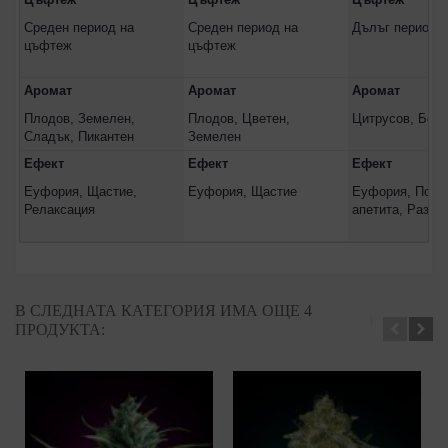
Среден период на
Среден период на
Дълъг период 
цъфтеж
цъфтеж
Аромат
Аромат
Аромат
Плодов, Земелен,
Плодов, Цветен,
Цитрусов, Бор
Сладък, Пикантен
Земелен
Ефект
Ефект
Ефект
Еуфория, Щастие,
Еуфория, Щастие
Еуфория, Пови
Релаксация
апетита, Разго
В СЛЕДНАТА КАТЕГОРИЯ ИМА ОЩЕ 4
ПРОДУКТА: