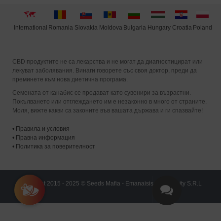
International
Moldova
Hungary
Poland
Slovakia
Romania
Bulgaria
Croatia
CBD продуктите не са лекарства и не могат да диагностицират или
лекуват заболявания. Винаги говорете със своя доктор, преди да
преминете към нова диетична програма.
Семената от канабис се продават като сувенири за възрастни.
Покълването или отглеждането им е незаконно в много от страните.
Моля, вижте какви са законите във вашата държава и ги спазвайте!
•
Правила и условия
•
Правна информация
•
Политика за поверителност
Copyright 2015 - 2025 © Seeds Mafia - Emanaisis Community S.R.L