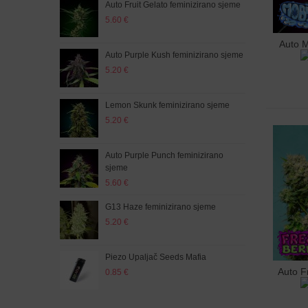
Auto Fruit Gelato feminizirano sjeme
Auto
5.60 €
5.20
Auto M
Doda
Auto Purple Kush feminizirano sjeme
Auto
5.20 €
5.60
Lemon Skunk feminizirano sjeme
Head
5.20 €
5.20
Auto Purple Punch feminizirano
Gunm
sjeme
5.60
5.60 €
Auto
G13 Haze feminizirano sjeme
5.60
5.20 €
Auto
Piezo Upaljač Seeds Mafia
5.60
Auto F
0.85 €
Doda