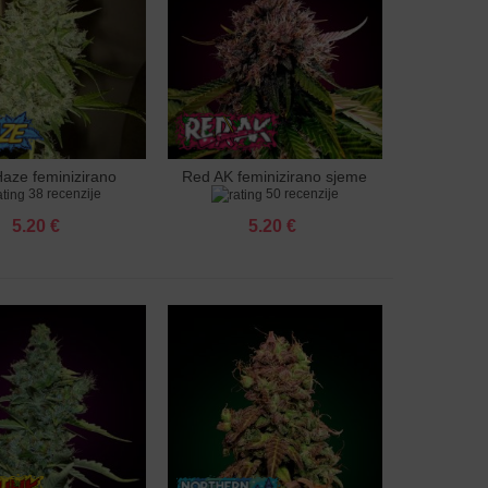
aze feminizirano
Red AK feminizirano sjeme
u košaricu
Dodaj u košaricu
38 recenzije
50 recenzije
sjeme
5.20 €
5.20 €