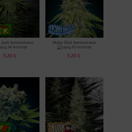
l Jack feminizirano
Moby Dick feminizirano
u košaricu
Dodaj u košaricu
36 recenzije
63 recenzije
sjeme
sjeme
5.20 €
5.20 €