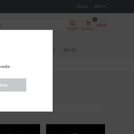
Prijava
INFO
0
0.00 €
Pretraži
Košarica
BD SJEME
DODACI
BLOG
 osobe.
dina
Posloži po
--