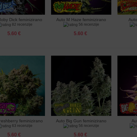
 Jack Herer feminizirano sjeme
 €
oby Dick feminizirano
Auto M Haze feminizirano
Aut
j u košaricu
Dodaj u košaricu
Dodaj 
82 recenzije
56 recenzije
 Mimosa feminizirano sjeme
sjeme
sjeme
f
 €
5.60 €
5.60 €
shot feminizirano sjeme
 €
ango feminizirano sjeme
 €
 Grapefruit feminizirano sjeme
 €
 Moby Dick feminizirano sjeme
 €
reshberry feminizirano
Auto Big Gun feminizirano
Au
j u košaricu
Dodaj u košaricu
Dodaj 
63 recenzije
56 recenzije
sjeme
sjeme
fem
5.60 €
5.60 €