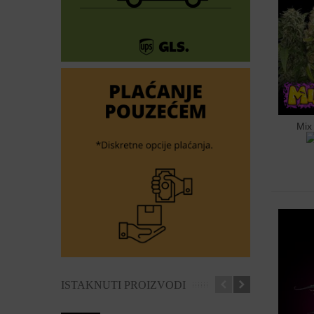
Mix
Doda
ISTAKNUTI PROIZVODI