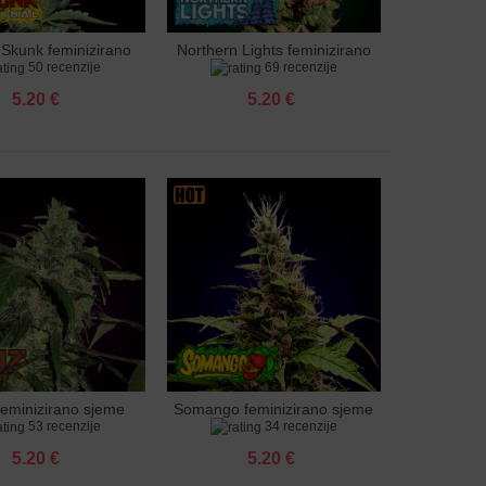
 Skunk feminizirano
Northern Lights feminizirano
u košaricu
Dodaj u košaricu
50 recenzije
69 recenzije
sjeme
sjeme
5.20 €
5.20 €
feminizirano sjeme
Somango feminizirano sjeme
u košaricu
Dodaj u košaricu
53 recenzije
34 recenzije
5.20 €
5.20 €