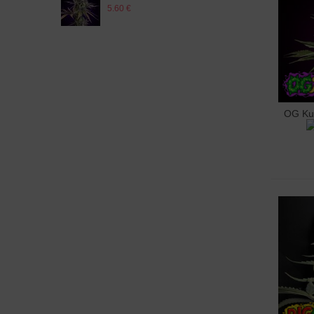
5.60
5.60 €
OG Kus
Doda