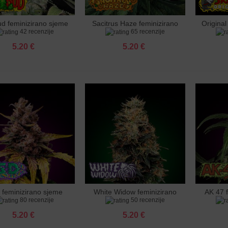
ud feminizirano sjeme
Sacitrus Haze feminizirano
Original
j u košaricu
Dodaj u košaricu
Dodaj 
42 recenzije
65 recenzije
sjeme
5.20 €
5.20 €
 feminizirano sjeme
White Widow feminizirano
AK 47 
j u košaricu
Dodaj u košaricu
Dodaj 
80 recenzije
50 recenzije
sjeme
5.20 €
5.20 €