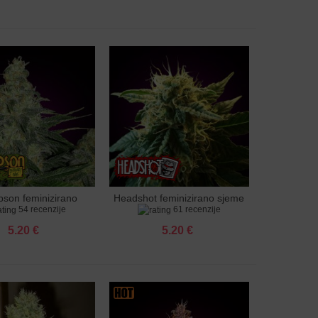
son feminizirano
Headshot feminizirano sjeme
u košaricu
Dodaj u košaricu
54 recenzije
61 recenzije
sjeme
5.20 €
5.20 €