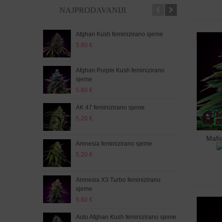
NAJPRODAVANIJI
Afghan Kush feminizirano sjeme
Auto
5.60 €
5.20
Afghan Purple Kush feminizirano
Auto
sjeme
5.20
5.60 €
Auto
AK 47 feminizirano sjeme
5.60
5.20 €
Mafi
Doda
Auto
Amnesia feminizirano sjeme
sje
5.20 €
5.60
Amnesia X3 Turbo feminizirano
Auto
sjeme
5.20
5.60 €
Auto
Auto Afghan Kush feminizirano sjeme