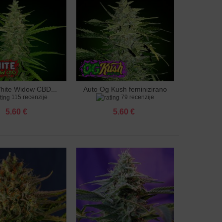
hite Widow CBD...
Auto Og Kush feminizirano
u košaricu
Dodaj u košaricu
115 recenzije
79 recenzije
sjeme
5.60 €
5.60 €