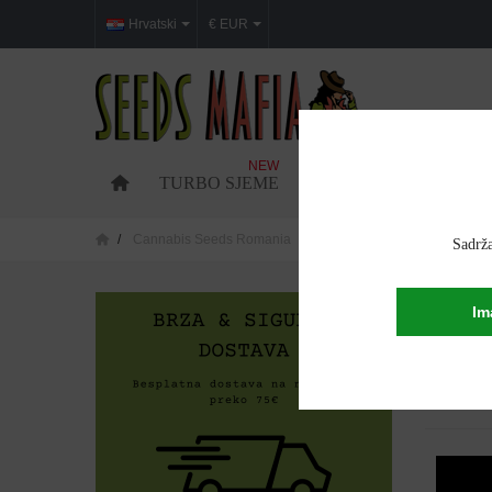
Hrvatski
€ EUR
NEW
TURBO SJEME
FEMINIZIRANO SJEM
Cannabis Seeds Romania
Cannabis seeds in Ilfov
Sadrža
CANNAB
Im
Prikazuje