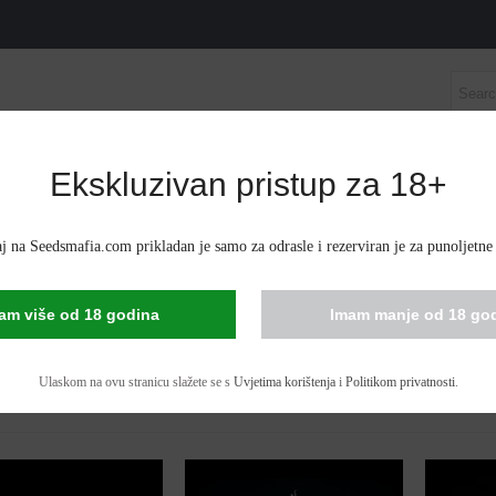
Ekskluzivan pristup za 18+
E KANABISA
AUTOFLOWERING SJEME KANABISA
C
j na Seedsmafia.com prikladan je samo za odrasle i rezerviran je za punoljetne
IS SEEDS IN ILFOV
am više od 18 godina
Imam manje od 18 go
 1 - 53 of 53 stavki
Ulaskom na ovu stranicu slažete se s
Uvjetima korištenja
i
Politikom privatnosti
.