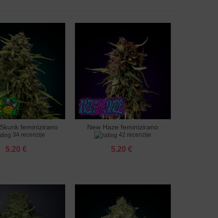
kunk feminizirano
New Haze feminizirano
u košaricu
Dodaj u košaricu
34 recenzije
42 recenzije
sjeme
sjeme
5.20 €
5.20 €