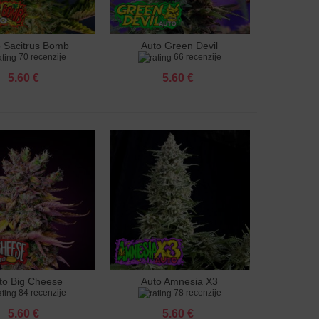
o Sacitrus Bomb
Auto Green Devil
u košaricu
Dodaj u košaricu
70 recenzije
66 recenzije
eminizirano...
feminizirano sjeme
5.60 €
5.60 €
to Big Cheese
Auto Amnesia X3
u košaricu
Dodaj u košaricu
84 recenzije
78 recenzije
inizirano sjeme
feminizirano sjeme
5.60 €
5.60 €