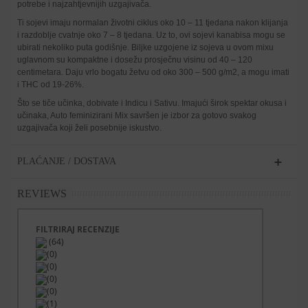
potrebe i najzahtjevnijih uzgajivača.
Ti sojevi imaju normalan životni ciklus oko 10 – 11 tjedana nakon klijanja
i razdoblje cvatnje oko 7 – 8 tjedana. Uz to, ovi sojevi kanabisa mogu se
ubirati nekoliko puta godišnje. Biljke uzgojene iz sojeva u ovom mixu
uglavnom su kompaktne i dosežu prosječnu visinu od 40 – 120
centimetara. Daju vrlo bogatu žetvu od oko 300 – 500 g/m2, a mogu imati
i THC od 19-26%.
Što se tiče učinka, dobivate i Indicu i Sativu. Imajući širok spektar okusa i
učinaka, Auto feminizirani Mix savršen je izbor za gotovo svakog
uzgajivača koji želi posebnije iskustvo.
PLAĆANJE / DOSTAVA
REVIEWS
FILTRIRAJ RECENZIJE
(64)
(0)
(0)
(0)
(0)
(1)