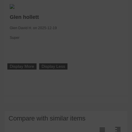
Glen hollett
Glen David H. on 2025-12-19
Super
Display More
Display Less
Compare with similar items
reorder
format_align_right