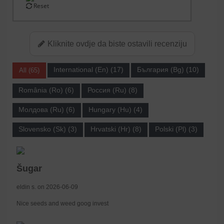
Reset
Kliknite ovdje da biste ostavili recenziju
International (En) (17)
България (Bg) (10)
All (65)
România (Ro) (6)
Россия (Ru) (8)
Молдова (Ru) (6)
Hungary (Hu) (4)
Slovensko (Sk) (3)
Hrvatski (Hr) (8)
Polski (Pl) (3)
Šugar
eldin s. on 2026-06-09
Nice seeds and weed goog invest