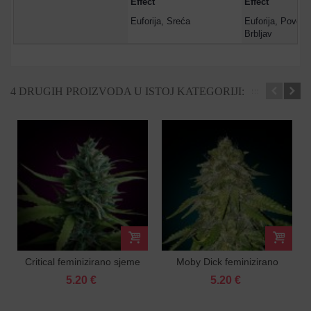
Effect
Effect
Euforija, Sreća
Euforija, Povećan
Brbljav
4 DRUGIH PROIZVODA U ISTOJ KATEGORIJI:
Critical feminizirano sjeme
Moby Dick feminizirano
sjeme
5.20 €
5.20 €