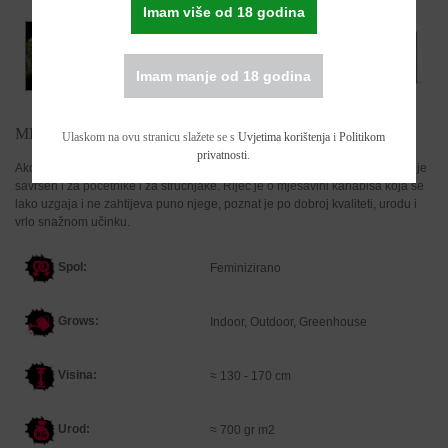
Imam više od 18 godina
Imam manje od 18 godina
MIX FEMINIZIRANO SJEME
Ulaskom na ovu stranicu slažete se s
Uvjetima korištenja
i
Politikom
privatnosti
.
Ako niste sigurni koji soj želite, za vas smo imamo Mix feminizirani soj koji je
savršen i za početnike i za stručnjake. Riječ je o mješavini kanabisa koja se
lako uzgaja i ne zahtijeva puno njege, poznat je po dobroj kvaliteti, urodu i
vrlo snažnom učinku.
Spol:
Feminizirano
Grows:
Indoor, Outdoor, Greenhouse
Visina:
≈ 130 - 170 cm
Urod:
≈ 700 gr m2