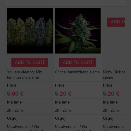
ADD TO 
ADD TO CART
ADD TO CART
You are viewing: Mix
Critical feminizirano sjeme
Moby Dick femin
feminizirano sjeme
sjeme
Price
Price
Price
5.60 €
5.20 €
5.20 €
Înălțime
Înălțime
Înălțime
20 - 25 %
20 - 25 %
20 - 25 %
Uzgoj
Uzgoj
Uzgoj
U zatvorenom / Na
U zatvorenom / Na
U zatvorenom /