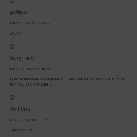
добро
Martin K. on 2026-04-22
добро
Very nice
Mateo S. on 2026-04-21
I just received my package today. Thank you for the small gift. I'll order
from you again for sure...
Odlično
Luka Š. on 2026-01-27
Topp topovaa