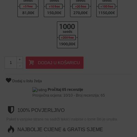
+
DODAJ U KOŠARICU
-
Dodaj u listu želja
Pročitaj 65 recenzije
Prosječna ocjena:
10
/
10
- Broj recenzija:
65
100% POVJERLJIVO
Paket s vanjske strane ne sadrži tekst i natpise o tome što je unutra.
NAJBOLJE CIJENE & GRATIS SJEME