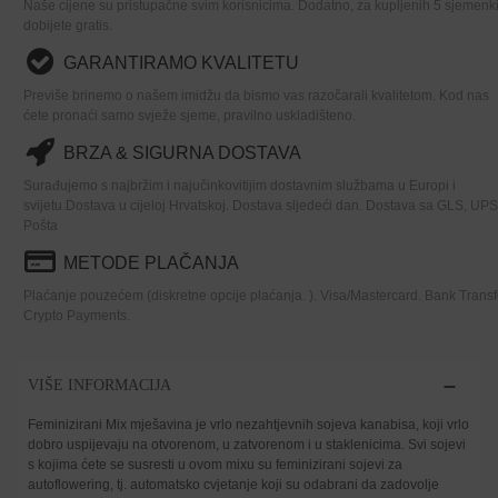
Naše cijene su pristupačne svim korisnicima. Dodatno, za kupljenih 5 sjemenki
dobijete gratis.
GARANTIRAMO KVALITETU
Previše brinemo o našem imidžu da bismo vas razočarali kvalitetom. Kod nas
ćete pronaći samo svježe sjeme, pravilno uskladišteno.
BRZA & SIGURNA DOSTAVA
Surađujemo s najbržim i najučinkovitijim dostavnim službama u Europi i
svijetu.Dostava u cijeloj Hrvatskoj. Dostava sljedeći dan. Dostava sa GLS, UPS
Pošta
METODE PLAČANJA
Plaćanje pouzećem (diskretne opcije plaćanja. ). Visa/Mastercard. Bank Transf
Crypto Payments.
VIŠE INFORMACIJA
Feminizirani Mix mješavina je vrlo nezahtjevnih sojeva kanabisa, koji vrlo
dobro uspijevaju na otvorenom, u zatvorenom i u staklenicima. Svi sojevi
s kojima ćete se susresti u ovom mixu su feminizirani sojevi za
autoflowering, tj. automatsko cvjetanje koji su odabrani da zadovolje