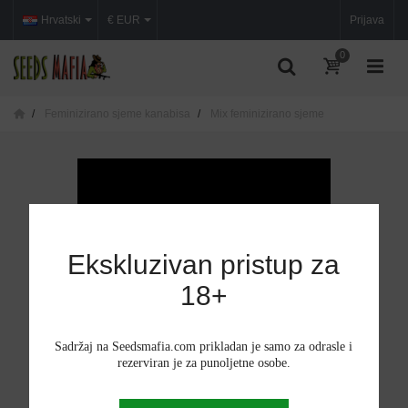
Hrvatski
€ EUR
Prijava
0
Feminizirano sjeme kanabisa
Mix feminizirano sjeme
Ekskluzivan pristup za
18+
Sadržaj na Seedsmafia.com prikladan je samo za odrasle i
rezerviran je za punoljetne osobe.