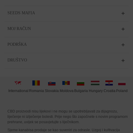
SEEDS MAFIA
MOJ RAČUN
PODRŠKA
DRUŠTVO
International
Moldova
Hungary
Poland
Slovakia
Romania
Bulgaria
Croatia
CBD proizvodi nisu lijekovi i ne mogu se upotrebljavati za dijagnozu,
liječenje ni izlječenje bolesti. Prije nego što započnete s novim programom
prehrane, uvijek se posavjetujte s liječnikom.
Sjeme kanabisa prodaje se kao suveniri za odrasle. Uzgoj i kultivacija