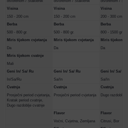
otvorenom / Staklenik
otvorenom / Staklenik
otvorenom / Sta
Visina
Visina
Visina
150 - 200 cm
150 - 200 cm
200 - 300 cm
Berba
Berba
Berba
500 - 800 gr.
500 - 800 gr.
800 - 1500 gr.
Miris tijekom cvjetanja
Miris tijekom cvjetanja
Miris tijekom c
Da
Da
Da
Miris tijekom cvatnje
Mali
Geni In/ Sa/ Ru
Geni In/ Sa/ Ru
Geni In/ Sa/ Ru
In/Sa/Ru
Sa/In
Sa/In
Cvatnja
Cvatnja
Cvatnja
Prosječni period cvjetanja,
Prosječni period cvjetanja
Dugo razdoblje c
Kratak period cvatnje,
Dugo razdoblje cvatnje
Flavor
Flavor
Voćni, Cvjetna, Zemljana
Citrusi, Bor