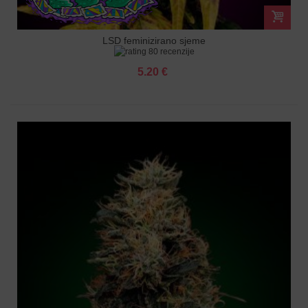
LSD feminizirano sjeme
80 recenzije
5.20 €