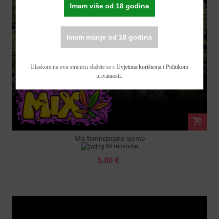
Imam više od 18 godina
Imam manje od 18 godina
Ulaskom na ovu stranicu slažete se s
Uvjetima korištenja
i
Politikom
privatnosti
.
Mix feminizirano sjeme
65 recenzije
5.60 €