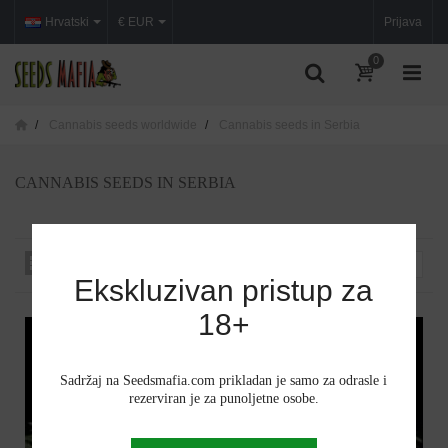
Hrvatski
€ EUR
Prijava
0
Cannabis seeds worldwide
Cannabis seeds in Serbia
CANNABIS SEEDS IN SERBIA
Posloži po
--
Ekskluzivan pristup za
18+
Sadržaj na Seedsmafia.com prikladan je samo za odrasle i
rezerviran je za punoljetne osobe.