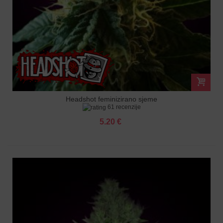
Headshot feminizirano sjeme
61 recenzije
5.20 €