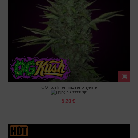
OG Kush feminizirano sjeme
53 recenzije
5.20 €