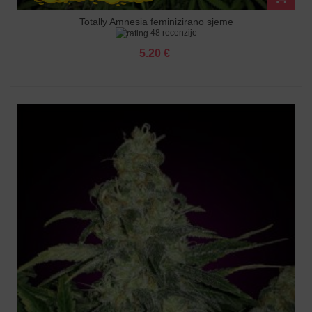
Totally Amnesia feminizirano sjeme
48 recenzije
5.20 €