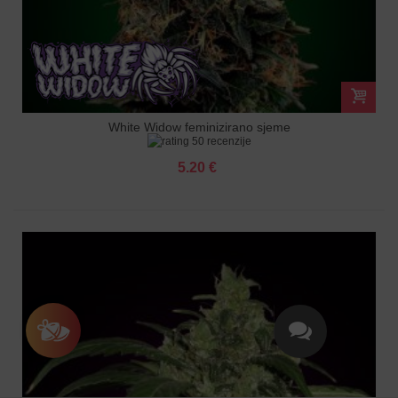
White Widow feminizirano sjeme
50 recenzije
5.20 €