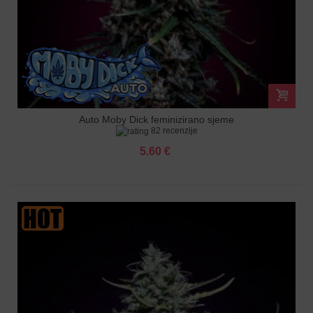
Auto Moby Dick feminizirano sjeme
82 recenzije
5.60 €