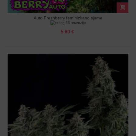
Auto Freshberry feminizirano sjeme
63 recenzije
5.60 €