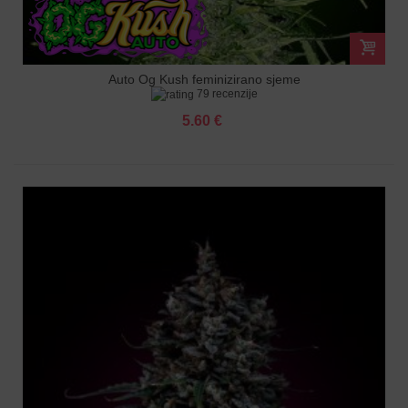
Auto Og Kush feminizirano sjeme
79 recenzije
5.60 €