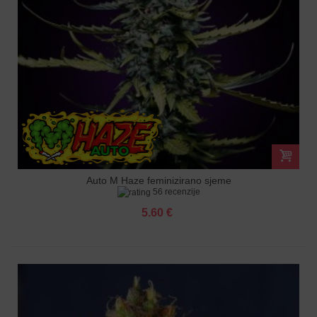
Auto M Haze feminizirano sjeme
56 recenzije
5.60 €