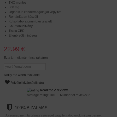
THC mentes
500 mg
Organikus kendermagolajjal vegyítve
Romániában készült
Külső laboratóriumban tesztelt
GMP tanúsítvány
Tiszta CBD
Ellenőrzött minőség
22.99 €
Ez a termék már nincs raktáron
Notify me when available
Felvétel kívánságlistára
Read the 2 reviews
Average rating:
10
/
10
- Number of reviews:
2
100% BIZALMAS
A csomag nem tartalmaz szöveget vagy feliratot arról, mi van benne.