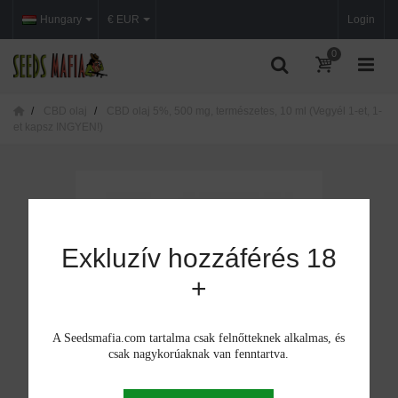
Hungary
€ EUR
Login
0
CBD olaj
CBD olaj 5%, 500 mg, természetes, 10 ml (Vegyél 1-et, 1-
et kapsz INGYEN!)
Exkluzív hozzáférés 18
+
A Seedsmafia.com tartalma csak felnőtteknek alkalmas, és
csak nagykorúaknak van fenntartva.