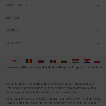
SEEDS MAFIA
FIÓKOM
SUPPORT
COMPANY
International
Moldova
Hungary
Poland
Slovakia
Romania
Bulgaria
Croatia
A CBD termékek nem minősülnek gyógyszernek, és nem alkalmasak
betegségek diagnosztizálására, kezelésére vagy gyógyítására. Mindig
konzultáljon orvosával étrendjének a módosítása esetén.
A Kannabisz Magvakat felnőtteknek szánt ajándéktárgyként áruljuk. A világ
nagy részén illegális a kannabisz magvak csíráztatása és termesztése.