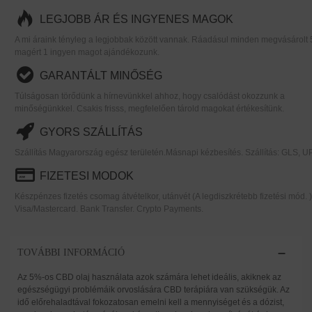
LEGJOBB ÁR ÉS INGYENES MAGOK
A mi áraink tényleg a legjobbak között vannak. Ráadásul minden megvásárolt 
magért 1 ingyen magot ajándékozunk.
GARANTÁLT MINŐSÉG
Túlságosan törődünk a hírnevünkkel ahhoz, hogy csalódást okozzunk a
minőségünkkel. Csakis frisss, megfelelően tárold magokat értékesítünk.
GYORS SZÁLLÍTÁS
Szállítás Magyarország egész területén.Másnapi kézbesítés. Szállítás: GLS, U
FIZETESI MODOK
Készpénzes fizetés csomag átvételkor, utánvét (A legdiszkrétebb fizetési mód. )
Visa/Mastercard. Bank Transfer. Crypto Payments.
TOVÁBBI INFORMÁCIÓ
Az 5%-os CBD olaj használata azok számára lehet ideális, akiknek az
egészségügyi problémáik orvoslására CBD terápiára van szükségük. Az
idő előrehaladtával fokozatosan emelni kell a mennyiséget és a dózist,