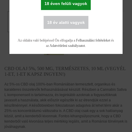
18 éven felüli vagyok
18 év alatti vagyok
Az oldalra való belépéssel Ön elfogadja a
Felhasználási feltételeket
és
az
Adatvédelmi szabályzatot
.
CBD OLAJ 5%, 500 MG, TERMÉSZETES, 10 ML (VEGYÉL
1-ET, 1-ET KAPSZ INGYEN!)
Az 5%-os CBD olaj 100%-ban Romániában termesztett, organikus és
karakteres összetevők felhasználásával készült. Részben a Cannabis Sativa
L komponenseit is tartalmazza, és leginkább azoknak a fogyasztóknak
javasolt a használata, akik először egészítik ki az étrendjük ezzel a
készítménnyel. A későbbiekben fokozatosan adagolva át lehet térni akár a
25%-os koncentrátumú változatra is. A CBD olaj csak egy a sok hatóanyag
közül, amit a kenderből kivonnak. Fontos kihangsúlyoznunk, hogy a CBD
kenderből való kivonása teljes mértékig legális, amit a Romániai törvények is
jóváhagynak.