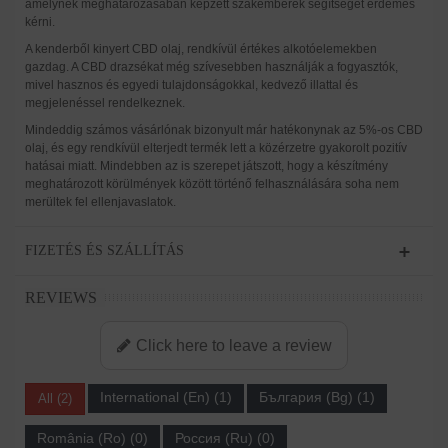
amelynek meghatározásában képzett szakemberek segítségét érdemes
kérni.
A kenderből kinyert CBD olaj, rendkívül értékes alkotóelemekben
gazdag. A CBD drazsékat még szívesebben használják a fogyasztók,
mivel hasznos és egyedi tulajdonságokkal, kedvező illattal és
megjelenéssel rendelkeznek.
Mindeddig számos vásárlónak bizonyult már hatékonynak az 5%-os CBD
olaj, és egy rendkívül elterjedt termék lett a közérzetre gyakorolt pozitív
hatásai miatt. Mindebben az is szerepet játszott, hogy a készítmény
meghatározott körülmények között történő felhasználására soha nem
merültek fel ellenjavaslatok.
FIZETÉS ÉS SZÁLLÍTÁS
REVIEWS
Click here to leave a review
International (En) (1)
България (Bg) (1)
All (2)
România (Ro) (0)
Россия (Ru) (0)