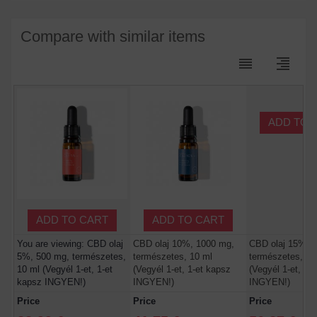
Compare with similar items
reorder
format_align_right
ADD TO 
ADD TO CART
ADD TO CART
You are viewing: CBD olaj
CBD olaj 10%, 1000 mg,
CBD olaj 15%, 
5%, 500 mg, természetes,
természetes, 10 ml
természetes, 10
10 ml (Vegyél 1-et, 1-et
(Vegyél 1-et, 1-et kapsz
(Vegyél 1-et, 1-
kapsz INGYEN!)
INGYEN!)
INGYEN!)
Price
Price
Price