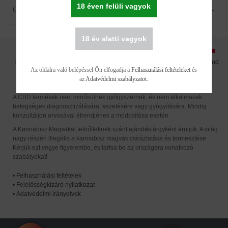
18 éven felüli vagyok
COMPANY
18 év alatti vagyok
International
Moldova
Hungary
Poland
Slovakia
Romania
Bulgaria
Croatia
Az oldalra való belépéssel Ön elfogadja a
Felhasználási feltételeket
és
az
Adatvédelmi szabályzatot
.
A CBD termékek nem minősülnek gyógyszernek, és nem alkalmasak
betegségek diagnosztizálására, kezelésére vagy gyógyítására. Mindig
konzultáljon orvosával étrendjének a módosítása esetén.
A Kannabisz Magvakat felnőtteknek szánt ajándéktárgyként áruljuk. A világ
nagy részén illegális a kannabisz magvak csíráztatása és termesztése.
Kérjük ezt vegye figyelembe, és tartsa be az országára vonatkozó
szabályokat!
•
Felhasználási feltételek
•
Felelősségkizáró nyilatkozat
•
Adatvédelmi irányelvek