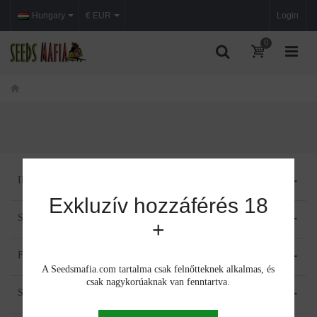
Hungary
€ EUR
Login
0
INFORMÁCIÓ
Exkluzív hozzáférés 18
SEEDS MAFIA
+
FIÓKOM
A Seedsmafia.com tartalma csak felnőtteknek alkalmas, és
csak nagykorúaknak van fenntartva.
SUPPORT