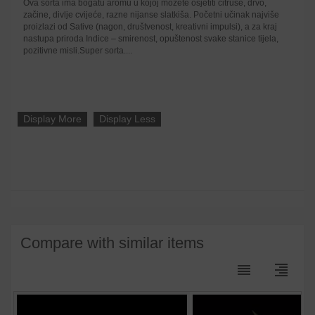
Ova sorta ima bogatu aromu u kojoj možete osjetiti citruse, drvo,
začine, divlje cvijeće, razne nijanse slatkiša. Početni učinak najviše
proizlazi od Sative (nagon, društvenost, kreativni impulsi), a za kraj
nastupa priroda Indice – smirenost, opuštenost svake stanice tijela,
pozitivne misli.Super sorta....
Display More
Display Less
Compare with similar items
reorder
format_align_right