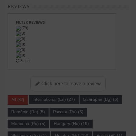
REVIEWS
FILTER REVIEWS
(79)
(3)
(0)
(0)
(0)
(0)
Reset
Click here to leave a review
International (En) (27)
България (Bg) (5)
All (82)
România (Ro) (5)
Россия (Ru) (6)
Молдова (Ru) (5)
Hungary (Hu) (19)
Slovensko (Sk) (1)
Hrvatski (Hr) (13)
Polski (Pl) (1)