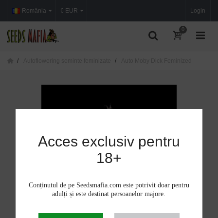
România
€ EUR
Login
0
Autoflowering seminte feminizate
Auto Moby Dick Feminized
Acces exclusiv pentru
18+
Conținutul de pe Seedsmafia.com este potrivit doar pentru
adulți și este destinat persoanelor majore.