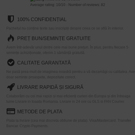
Average rating:
10
/
10
- Number of reviews:
82
100% CONFIDENȚIAL
Pachetul nu conține texte sau inscripții despre ceea ce se află în interior.
PREȚ BUN/SEMINȚE GRATUITE
Avem într-adevăr unul dintre cele mai bune prețuri. În plus, pentru fiecare 5
semințe achiziționate, oferim 1 sămânță gratuită.
CALITATE GARANTATĂ
Ne pasă prea mult de imaginea noastră pentru a vă dezamăgi cu calitatea. Av
doar semințe proaspete, depozitate corect.
LIVRARE RAPIDĂ ȘI SIGURĂ
Colaborăm cu cei mai rapizi și mai eficienți curieri din Europa și din întreaga
lume.Livrare in toaata Romania. Livrare in 24 ore cu GLS si FAN Courier.
METODE DE PLATA
Plata la livrare (cea mai discreta obtiune de plata). Visa/Mastercard. Transfer
Bancar. Crypto Payments.