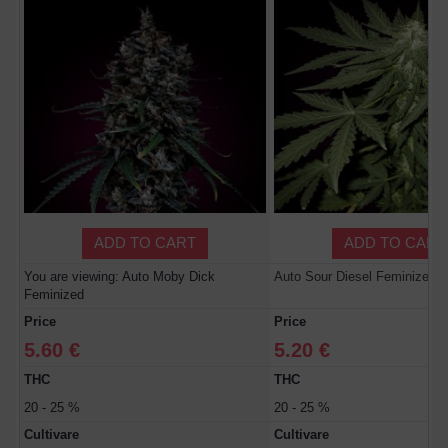
ADD TO CART
ADD TO CART
You are viewing: Auto Moby Dick
Auto Sour Diesel Feminized
Feminized
Price
Price
5.60 €
5.20 €
THC
THC
20 - 25 %
20 - 25 %
Cultivare
Cultivare