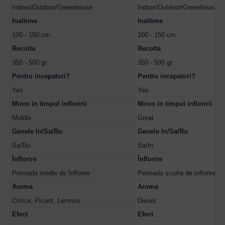
Indoor/Outdoor/Greenhouse
Indoor/Outdoor/Greenhouse
Inaltime
Inaltime
100 - 150 cm
100 - 150 cm
Recolta
Recolta
350 - 500 gr.
350 - 500 gr.
Pentru incepatori?
Pentru incepatori?
Yes
Yes
Miros in timpul infloririi
Miros in timpul infloririi
Middle
Great
Genele In/Sa/Ru
Genele In/Sa/Ru
Sa/Ru
Sa/In
Înflorire
Înflorire
Perioada medie de înflorire
Perioada scurta de inflorire
Aroma
Aroma
Citrice, Picant, Lemnos
Diesel
Efect
Efect