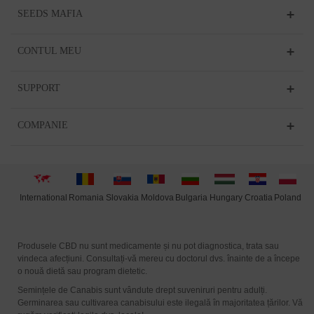
SEEDS MAFIA
CONTUL MEU
SUPPORT
COMPANIE
International
Moldova
Hungary
Poland
Slovakia
Romania
Bulgaria
Croatia
Produsele CBD nu sunt medicamente și nu pot diagnostica, trata sau
vindeca afecțiuni. Consultați-vă mereu cu doctorul dvs. înainte de a începe
o nouă dietă sau program dietetic.
Semințele de Canabis sunt vândute drept suveniruri pentru adulți.
Germinarea sau cultivarea canabisului este ilegală în majoritatea țărilor. Vă