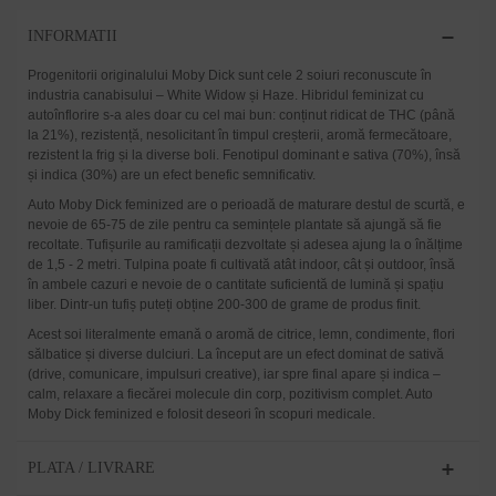
INFORMATII
Progenitorii originalului Moby Dick sunt cele 2 soiuri reconuscute în
industria canabisului – White Widow și Haze. Hibridul feminizat cu
autoînflorire s-a ales doar cu cel mai bun: conținut ridicat de THC (până
la 21%), rezistență, nesolicitant în timpul creșterii, aromă fermecătoare,
rezistent la frig și la diverse boli. Fenotipul dominant e sativa (70%), însă
și indica (30%) are un efect benefic semnificativ.
Auto Moby Dick feminized are o perioadă de maturare destul de scurtă, e
nevoie de 65-75 de zile pentru ca semințele plantate să ajungă să fie
recoltate. Tufișurile au ramificații dezvoltate și adesea ajung la o înălțime
de 1,5 - 2 metri. Tulpina poate fi cultivată atât indoor, cât și outdoor, însă
în ambele cazuri e nevoie de o cantitate suficientă de lumină și spațiu
liber. Dintr-un tufiș puteți obține 200-300 de grame de produs finit.
Acest soi literalmente emană o aromă de citrice, lemn, condimente, flori
sălbatice și diverse dulciuri. La început are un efect dominat de sativă
(drive, comunicare, impulsuri creative), iar spre final apare și indica –
calm, relaxare a fiecărei molecule din corp, pozitivism complet. Auto
Moby Dick feminized e folosit deseori în scopuri medicale.
PLATA / LIVRARE