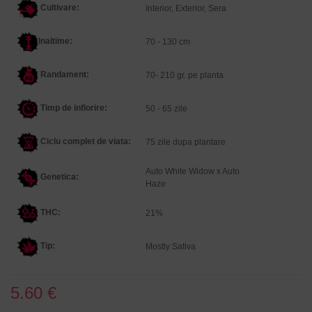
Cultivare:
Interior, Exterior, Sera
Inaltime
:
70 - 130 cm
Randament:
70- 210 gr. pe planta
Timp de inflorire:
50 - 65 zile
Ciclu complet de viata:
75 zile dupa plantare
Auto White Widow x Auto
Genetica
:
Haze
THC:
21%
Tip:
Mostly Sativa
5.60 €