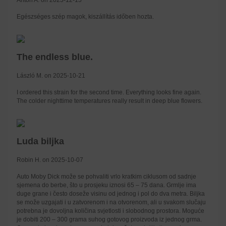
Egészséges szép magok, kiszállítás időben hozta.
The endless blue.
László M. on 2025-10-21
I ordered this strain for the second time. Everything looks fine again.
The colder nighttime temperatures really result in deep blue flowers.
Luda biljka
Robin H. on 2025-10-07
Auto Moby Dick može se pohvaliti vrlo kratkim ciklusom od sadnje
sjemena do berbe, što u prosjeku iznosi 65 – 75 dana. Grmlje ima
duge grane i često doseže visinu od jednog i pol do dva metra. Biljka
se može uzgajati i u zatvorenom i na otvorenom, ali u svakom slučaju
potrebna je dovoljna količina svjetlosti i slobodnog prostora. Moguće
je dobiti 200 – 300 grama suhog gotovog proizvoda iz jednog grma.