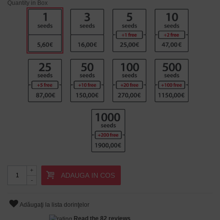
Quantity in Box
+
ADAUGA IN COS
-
Adăugaţi la lista dorinţelor
Read the 82 reviews