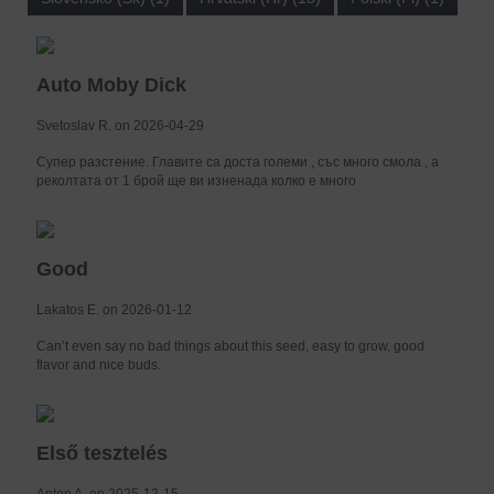
Auto Moby Dick
Svetoslav R. on 2026-04-29
Супер разстение. Главите са доста големи , със много смола , а
реколтата от 1 брой ще ви изненада колко е много
Good
Lakatos E. on 2026-01-12
Can’t even say no bad things about this seed, easy to grow, good
flavor and nice buds.
Első tesztelés
Anton A. on 2025-12-15