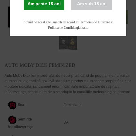
Am peste 18 ani
Am sub 18 ani
Intrând pe acest site, sunteți de acord cu
Termenii de Utilizare
și
Politica de Confidențialitate
.
AUTO MOBY DICK FEMINIZED
Auto Moby Dick feminized, atât de neobișnuit, cât și de popular, nu numai că
e un soi cu o genetică pozitivă, dar și un produs cu un set de proprietăți unice
– putere ridicată, randament enorm, cantitate impunătoare de rășină în
inflorescențe, capacitatea de a se adapta la condițiile meteorologice precare.
Sex:
Feminizate
Seminte
DA
Autoflowering: