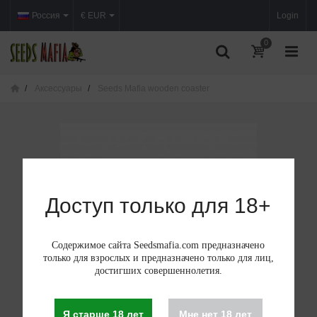
Россия
€ EUR
Login
0
Аксессуары
Seeds Mafia wooden coaster
Доступ только для 18+
Содержимое сайта Seedsmafia.com предназначено
только для взрослых и предназначено только для лиц,
достигших совершеннолетия.
Я старше 18 лет
Мне нет 18 лет