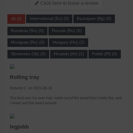
Click here to leave a review
International (En) (0)
България (Bg) (0)
All (3)
România (Ro) (0)
Россия (Ru) (0)
Молдова (Ru) (0)
Hungary (Hu) (2)
Slovensko (Sk) (0)
Hrvatski (Hr) (1)
Polski (Pl) (0)
Rolling tray
Roberto C. on 2025-08-16
The best one i've ever had, made out of the wood that i really like, and
i never spill the weed around.
legjobb