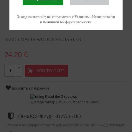
Заходя на этот сайт, вы соглашаетесь с
Условиями Использования
и
Политикой Конфиденциальности
.
SEEDS MAFIA WOODEN COASTER
24.20 €
+
ADD TO CART
-
Добавить в избранное
Read the 3 reviews
Average rating:
10
/
10
- Number of reviews:
3
100% КОНФИДЕНЦИАЛЬНО
Упаковка не содержит текста или надписей о том, что находится внутри.