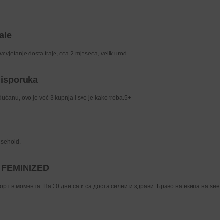
ale
vcvjetanje dosta traje, cca 2 mjeseca, velik urod
 isporuka
ućanu, ovo je već 3 kupnja i sve je kako treba.5+
usehold.
 FEMINIZED
орт в момента. На 30 дни са и са доста силни и здрави. Браво на екипа на se