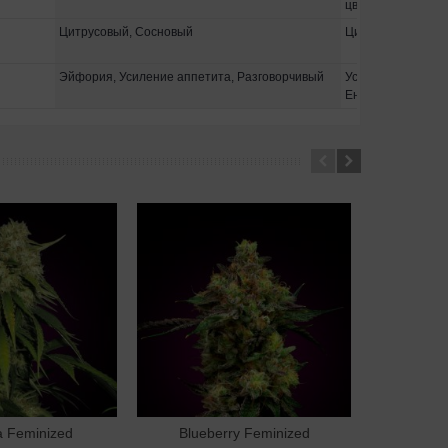
цветения
Цитрусовый, Сосновый
Цитрусовый
Эйфория, Усиление аппетита, Разговорчивый
Усиление аппетит
Енергичен
 Feminized
Blueberry Feminized
New H
В корзину
В корзину