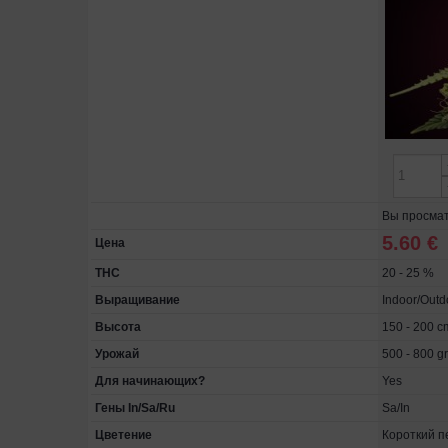
Вы просматр
5.60 €
Цена
THC
20 - 25 %
Выращивание
Indoor/Out
Высота
150 - 200 c
Урожай
500 - 800 gr
Для начинающих?
Yes
Гены In/Sa/Ru
Sa/In
Цветение
Короткий п