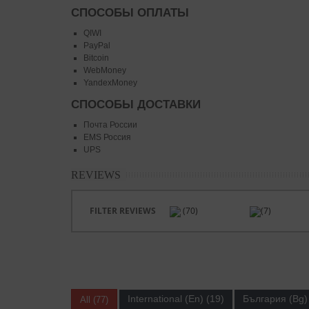
СПОСОБЫ ОПЛАТЫ
QIWI
PayPal
Bitcoin
WebMoney
YandexMoney
СПОСОБЫ ДОСТАВКИ
Почта России
EMS Россия
UPS
REVIEWS
FILTER REVIEWS
(70)
(7)
International (En) (19)
България (Bg) 
All (77)