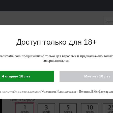
Доступ только для 18+
НЫЕ СЕМЕНА
АВТОЦВЕТУЩИЕ ФЕМИНИЗИРОВАНН
edsmafia.com предназначено только для взрослых и предназначено тольк
совершеннолетия.
Я старше 18 лет
Мне нет 18 лет
GORILLA GLUE FEMINIZED
5.60 €
 на этот сайт, вы соглашаетесь с
Условиями Использования
и
Политикой Конфиденциаль
Семена в коробке