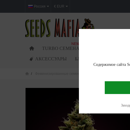
Россия
€ EUR
NEW
TURBO СЕМЕНА
ФЕМИНИЗИРОВАН
АКСЕССУАРЫ
БЛОГ
Содержимое сайта Se
Феминизированные семена
Gorilla Glue Feminized
Заходя