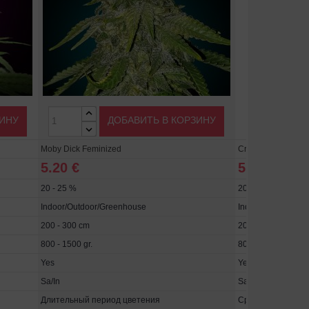
ЗИНУ
ДОБАВИТЬ В КОРЗИНУ
Moby Dick Feminized
Critical Jack Femi
5.20 €
5.20 €
20 - 25 %
20 - 25 %
Indoor/Outdoor/Greenhouse
Indoor/Outdoor/G
200 - 300 cm
200 - 300 cm
800 - 1500 gr.
800 - 1500 gr.
Yes
Yes
Sa/In
Sa/In
Длительный период цветения
Средний период 