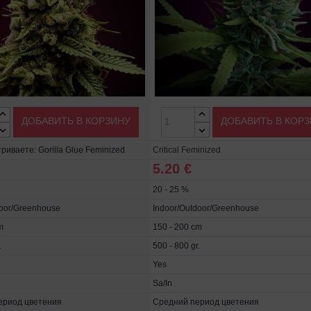
ДОБАВИТЬ В КОРЗИНУ
ДОБАВИТЬ В КОР
иваете: Gorilla Glue Feminized
Critical Feminized
5.20 €
20 - 25 %
door/Greenhouse
Indoor/Outdoor/Greenhouse
m
150 - 200 cm
.
500 - 800 gr.
Yes
Sa/In
ериод цветения
Средний период цветения