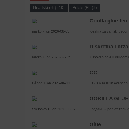
Hrvatski (Hr) (10)
Polski (Pl) (3)
Gorilla glue fem
marko k. on 2026-08-03
Idealna za vanjski uzgoj, 
Diskretna i brza
marko K. on 2026-07-12
Kupovao prije u drugom d
GG
Gábor H. on 2026-06-22
GG is a must in every ho
GORILLA GLUE
Svetoslav R. on 2026-05-02
Гледам 3 броя от този с
Glue