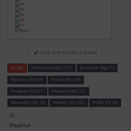
(4)
(2)
(0)
(0)
(1)
Reset
Click here to leave a review
International (En) (27)
България (Bg) (7)
All (90)
România (Ro) (9)
Россия (Ru) (9)
Молдова (Ru) (7)
Hungary (Hu) (13)
Slovensko (Sk) (3)
Hrvatski (Hr) (11)
Polski (Pl) (4)
Пърпъл