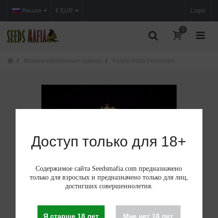
Россия
€ EUR
Login
0
Феминизированные семена
Purple Haze Feminized
Доступ только для 18+
Содержимое сайта Seedsmafia.com предназначено
только для взрослых и предназначено только для лиц,
достигших совершеннолетия.
Я старше 18 лет
Мне нет 18 лет