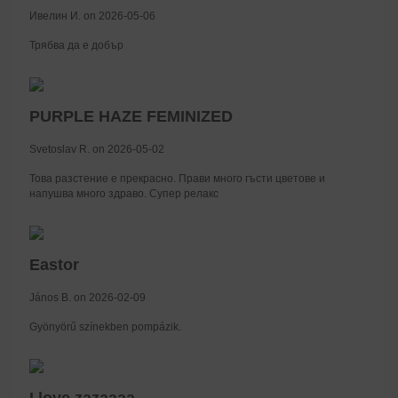
Ивелин И. on 2026-05-06
Трябва да е добър
PURPLE HAZE FEMINIZED
Svetoslav R. on 2026-05-02
Това разстение е прекрасно. Прави много гъсти цветове и
напушва много здраво. Супер релакс
Eastor
János B. on 2026-02-09
Gyönyörű színekben pompázik.
I love zazaaaa