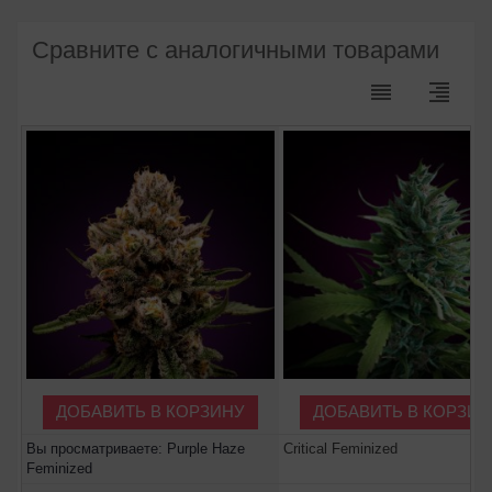
Сравните с аналогичными товарами
reorder
format_align_right
ДОБАВИТЬ В КОРЗИНУ
ДОБАВИТЬ В КОРЗИН
Вы просматриваете: Purple Haze
Critical Feminized
Feminized