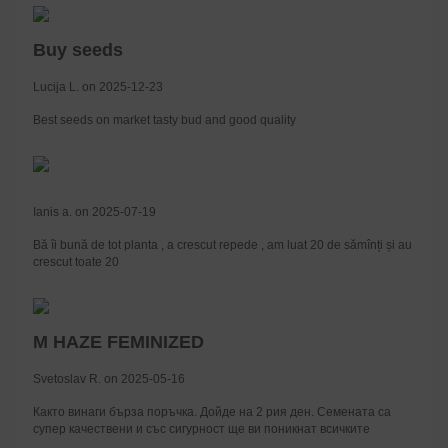
Buy seeds
Lucija L. on 2025-12-23
Best seeds on market tasty bud and good quality
Ianis a. on 2025-07-19
Bă îi bună de tot planta , a crescut repede , am luat 20 de sămînți și au
crescut toate 20
M HAZE FEMINIZED
Svetoslav R. on 2025-05-16
Както винаги бърза поръчка. Дойде на 2 рия ден. Семената са
супер качествени и със сигурност ще ви поникнат всичките