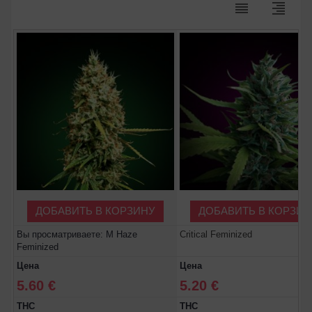
reorder
format_align_right
ДОБАВИТЬ В КОРЗИНУ
ДОБАВИТЬ В КОРЗИН
Вы просматриваете: M Haze
Critical Feminized
Feminized
Цена
Цена
5.60 €
5.20 €
THC
THC