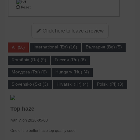
(0)
Reset
Click here to leave a review
International (En) (16)
България (Bg) (5)
All (56)
România (Ro) (9)
Россия (Ru) (6)
Молдова (Ru) (6)
Hungary (Hu) (4)
Slovensko (Sk) (3)
Hrvatski (Hr) (4)
Polski (Pl) (3)
Top haze
Ivan V. on 2026-05-08
One of the better haze top quality seed