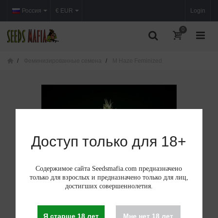
Россия
€ EUR
Login
0
Феминизированные семена
M Haze Feminized
Доступ только для 18+
Содержимое сайта Seedsmafia.com предназначено
только для взрослых и предназначено только для лиц,
достигших совершеннолетия.
Я старше 18 лет
Мне нет 18 лет