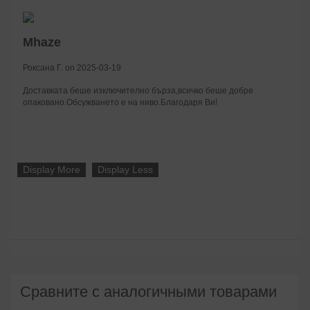
Mhaze
Роксана Г. on 2025-03-19
Доставката беше изключително бърза,всичко беше добре
опаковано.Обсужването е на ниво.Благодаря Ви!
Display More
Display Less
Сравните с аналогичными товарами