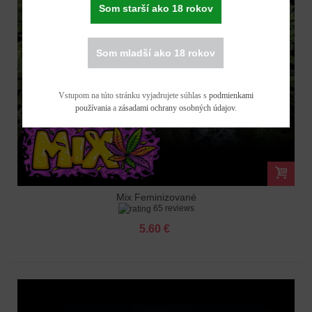
Som starší ako 18 rokov
Som mladší ako 18 rokov
Vstupom na túto stránku vyjadrujete súhlas s
podmienkami
používania
a
zásadami ochrany osobných údajov
.
Mix Feminizované
65 reviews
5.60 €