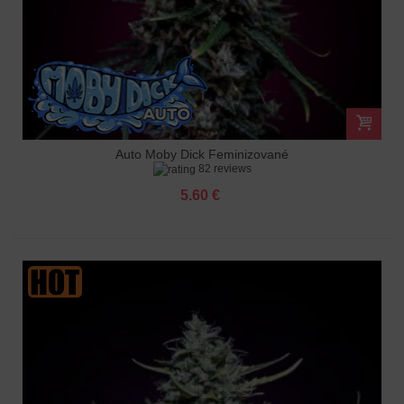
Auto Moby Dick Feminizované
82 reviews
5.60 €