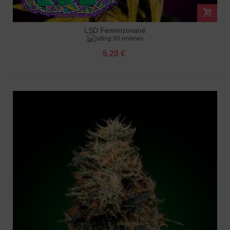
LSD Feminizované
80 reviews
5.20 €