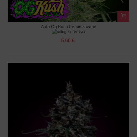
Auto Og Kush Feminizované
79 reviews
5.60 €