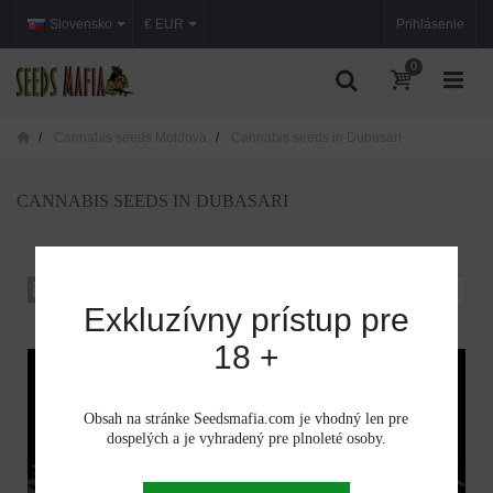
Slovensko
€ EUR
Prihlásenie
0
Cannabis seeds Moldova
Cannabis seeds in Dubasari
CANNABIS SEEDS IN DUBASARI
Zoradiť podľa:
--
Exkluzívny prístup pre
18 +
Obsah na stránke Seedsmafia.com je vhodný len pre
dospelých a je vyhradený pre plnoleté osoby.