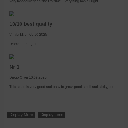
Very fast delivery not the first time. Everything has áll right.
10/10 best quality
Vintila M. on 09.10.2025
I came here again
Nr 1
Diego C. on 16.09.2025
This strain is very good and easy to grow, good smell and sticky, top
Display More
Display Less