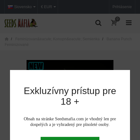
Slovensko
€ EUR
Prihlásenie
0
Feminizovan&eacute; Konopn&eacute; Semienka
Banana Punch
Feminizované
Exkluzívny prístup pre
18 +
Obsah na stránke Seedsmafia.com je vhodný len pre
dospelých a je vyhradený pre plnoleté osoby.