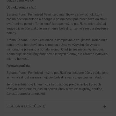
udržali váhu kvetov.
Účinok, vôňa a chuť
Banana Punch Feminized Feminized má hlboký a silný účinok, ktorý
začína pocitom eufórie a energie a potom postupne prechádza do stavu
uvoľnenia a pokoja. Tento kmeň konope možno použiť na rekreačné aj
terapeutické účely, ako je zmiernenie bolesti, zníženie stresu a zlepšenie
nálady.
Aróma Banana Punch Feminized je komplexná a zaujímavá. Kombinuje
banánové a bobuľové tóny s trochou pižma vo výdychu, čo vytvára
mimoriadne príjemnú a bohatú arómu. Chuť je tiež niečím výnimočná.
Kombinuje sladké tóny banánov a lesných plodov, ale zároveň vydáva aj
miernu horkosť.
Rozsah použitia
Banana Punch Feminized možno používať na liečebné účely vďaka jeho
silným vlastnostiam zmierňujúcim bolesť, stres a zlepšujúcim náladu.
Tento marihuanový kmeň môže byť užitočný pre pacientov trpiacich
rôznymi ochoreniami, ako sú bolesti kĺbov a svalov, migrény, artritída,
úzkosť, depresia a nepokoj.
PLATBA A DORUČENIE