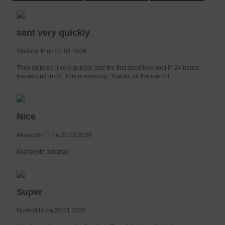
sent very quickly
Vladimir P. on 04.04.2026
They shipped it very quickly, and the first seed took root in 24 hours,
the second in 48. This is amazing. Thanks for the merch!
Nice
Alexandru T. on 20.03.2026
Mult peste asteptari
Super
Norbert H. on 28.01.2026