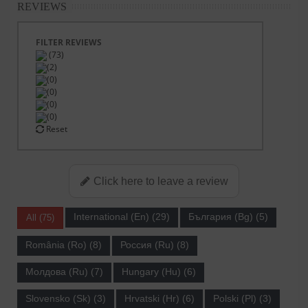
REVIEWS
FILTER REVIEWS
(73)
(2)
(0)
(0)
(0)
(0)
Reset
Click here to leave a review
International (En) (29)
България (Bg) (5)
All (75)
România (Ro) (8)
Россия (Ru) (8)
Молдова (Ru) (7)
Hungary (Hu) (6)
Slovensko (Sk) (3)
Hrvatski (Hr) (6)
Polski (Pl) (3)