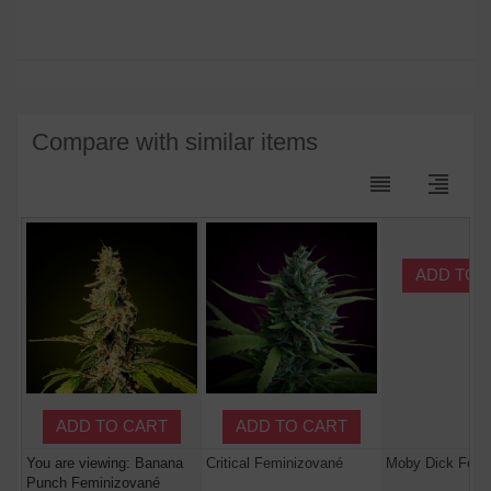
Compare with similar items
reorder
format_align_right
ADD TO 
ADD TO CART
ADD TO CART
You are viewing: Banana
Critical Feminizované
Moby Dick Femi
Punch Feminizované