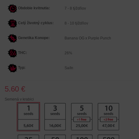
Obdobie kvitnutia:
7 - 8 týždňov
Celý životný cyklus:
8 - 10 týždňov
Genetika Konope
:
Banana OG x Purple Punch
THC:
26%
Typ:
Sa/In
5.60 €
Semená v krabici