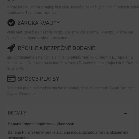
Máme naozaj jednu z najlepších cien. Navyše, za každých 5 zakúpených semi
ponúkame 1 semeno zdarma.
ZÁRUKA KVALITY
Príliš nám záleží na našom imidži, aby sme vás sklamali kvalitou. Máme len
čerstvé a správne uskladnené semená.
RÝCHLE A BEZPEČNÉ DODANIE
Spolupracujeme s najrýchlejšími a najefektívnejšími kuriérmi v Európe a na
celom svete.Dodávka po celom Slovensku.Doručenie nasledujúci deň. Dodani
GLS, UPS
SPÔSOB PLATBY
Dobierka (najdiskrétnejšia možnosť platby). Visa/Mastercard. Bank Transfer.
Crypto Payments.
DETAILY
Banana Punch Feminized – Vlastnosti
Banana Punch Feminized je žiadaná medzi začiatočníkmi aj skúsenými
pestovateľmi.