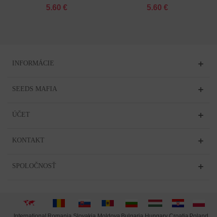
Feminizované
Feminizované
5.60 €
5.60 €
INFORMÁCIE
SEEDS MAFIA
ÚČET
KONTAKT
SPOLOČNOSŤ
International
Moldova
Hungary
Poland
Slovakia
Romania
Bulgaria
Croatia