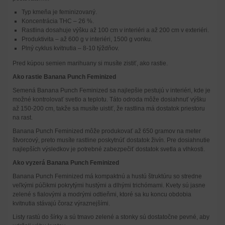
Typ kmeňa je feminizovaný.
Koncentrácia THC – 26 %.
Rastlina dosahuje výšku až 100 cm v interiéri a až 200 cm v exteriéri.
Produktivita – až 600 g v interiéri, 1500 g vonku.
Plný cyklus kvitnutia – 8-10 týždňov.
Pred kúpou semien marihuany si musíte zistiť, ako rastie.
Ako rastie Banana Punch Feminized
Semená Banana Punch Feminized sa najlepšie pestujú v interiéri, kde je
možné kontrolovať svetlo a teplotu. Táto odroda môže dosiahnuť výšku
až 150-200 cm, takže sa musíte uistiť, že rastlina má dostatok priestoru
na rast.
Banana Punch Feminized môže produkovať až 650 gramov na meter
štvorcový, preto musíte rastline poskytnúť dostatok živín. Pre dosiahnutie
najlepších výsledkov je potrebné zabezpečiť dostatok svetla a vlhkosti.
Ako vyzerá Banana Punch Feminized
Banana Punch Feminized má kompaktnú a hustú štruktúru so stredne
veľkými púčikmi pokrytými hustými a dlhými trichómami. Kvety sú jasne
zelené s fialovými a modrými odtieňmi, ktoré sa ku koncu obdobia
kvitnutia stávajú čoraz výraznejšími.
Listy rastú do šírky a sú tmavo zelené a stonky sú dostatočne pevné, aby