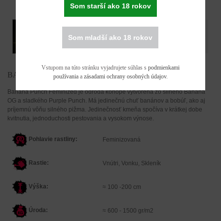
Som starší ako 18 rokov
Som mladší ako 18 rokov
Vstupom na túto stránku vyjadrujete súhlas s
podmienkami
BANANA PUNCH FEMINIZOVANÉ
používania
a
zásadami ochrany osobných údajov
.
Banana Punch Feminized je odroda konope vytvorená zo silného Banana
OG a sladkého Purple Punch. Má jedinečnú chuť banánov a bobúľ, ako aj
príjemnú vôňu silného pižma. Jedinečnosť kmeňa spočíva v krátkej dobe
kvitnutia, jednoduchosti pestovania a vysokom výnose.
Pohlavie rastliny:
Feminizovaná
Rastie:
Vnútri, Vonku, Skleník
Výška:
≈ 100 -200 cm
Úroda:
≈ 600 - 1500 gr/m2