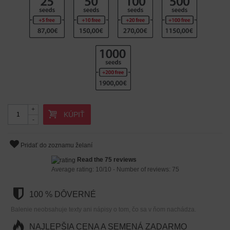
+
KÚPIŤ
-
Pridať do zoznamu želaní
Read the 75 reviews
Average rating:
10
/
10
- Number of reviews:
75
100 % DÔVERNÉ
Balenie neobsahuje texty ani nápisy o tom, čo sa v ňom nachádza.
NAJLEPŠIA CENA A SEMENÁ ZADARMO