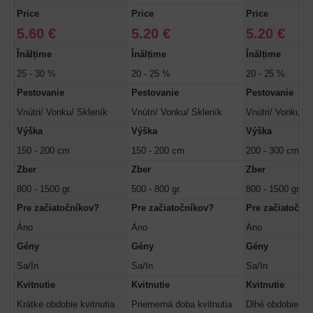
Price
Price
Price
5.60 €
5.20 €
5.20 €
Înălțime
Înălțime
Înălțime
25 - 30 %
20 - 25 %
20 - 25 %
Pestovanie
Pestovanie
Pestovanie
Vnútri/ Vonku/ Skleník
Vnútri/ Vonku/ Skleník
Vnútri/ Vonku/ S
Výška
Výška
Výška
150 - 200 cm
150 - 200 cm
200 - 300 cm
Zber
Zber
Zber
800 - 1500 gr.
500 - 800 gr.
800 - 1500 gr.
Pre začiatočníkov?
Pre začiatočníkov?
Pre začiatoční
Áno
Áno
Áno
Gény
Gény
Gény
Sa/In
Sa/In
Sa/In
Kvitnutie
Kvitnutie
Kvitnutie
Krátke obdobie kvitnutia
Priemerná doba kvitnutia
Dlhé obdobie kvi