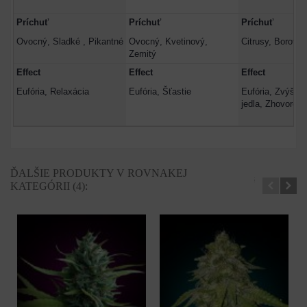
Príchuť
Príchuť
Príchuť
Ovocný, Sladké , Pikantné
Ovocný, Kvetinový,
Citrusy, Borovic
Zemitý
Effect
Effect
Effect
Eufória, Relaxácia
Eufória, Šťastie
Eufória, Zvýšen
jedla, Zhovorčiv
ĎALŠIE PRODUKTY V ROVNAKEJ
KATEGÓRII (4):