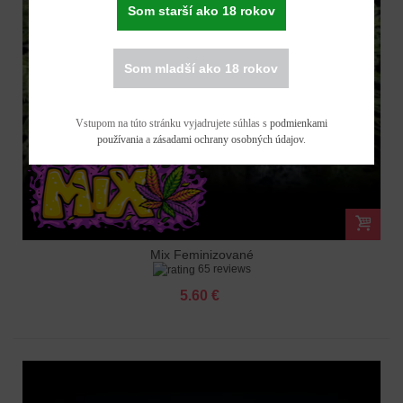
Som starší ako 18 rokov
Som mladší ako 18 rokov
Vstupom na túto stránku vyjadrujete súhlas s
podmienkami
používania
a
zásadami ochrany osobných údajov
.
Mix Feminizované
65 reviews
5.60 €