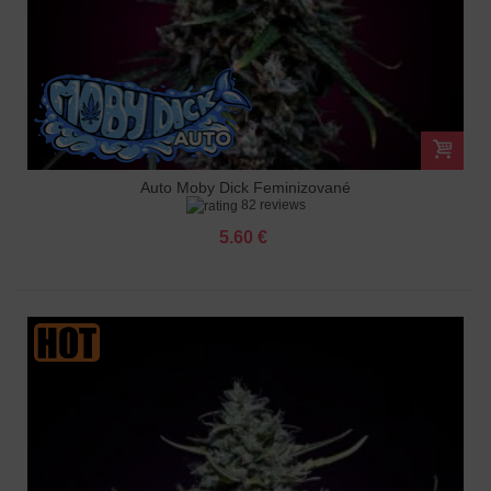
Auto Moby Dick Feminizované
82 reviews
5.60 €