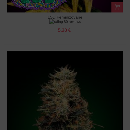
LSD Feminizované
80 reviews
5.20 €