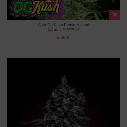
Auto Og Kush Feminizované
79 reviews
5.60 €