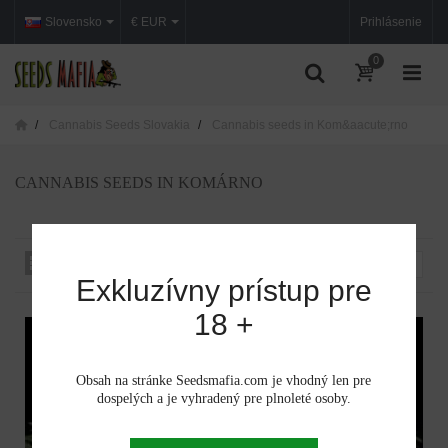
Slovensko
€ EUR
Prihlásenie
0
Cannabis Seeds Slovakia
Cannabis seeds in Kom&aacute;rno
CANNABIS SEEDS IN KOMÁRNO
Zoradiť podľa:
--
Exkluzívny prístup pre
18 +
Obsah na stránke Seedsmafia.com je vhodný len pre
dospelých a je vyhradený pre plnoleté osoby.