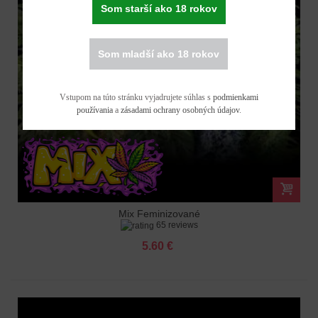
Som starší ako 18 rokov
Som mladší ako 18 rokov
Vstupom na túto stránku vyjadrujete súhlas s
podmienkami
používania
a
zásadami ochrany osobných údajov
.
Mix Feminizované
65 reviews
5.60 €