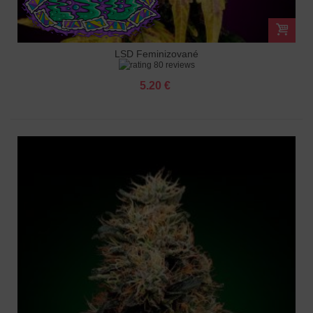
LSD Feminizované
80 reviews
5.20 €