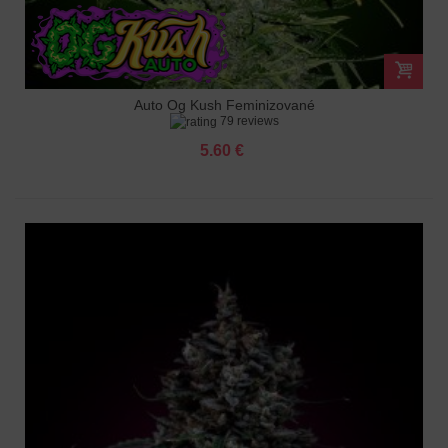
Auto Og Kush Feminizované
79 reviews
5.60 €