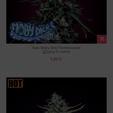
Auto Moby Dick Feminizované
82 reviews
5.60 €