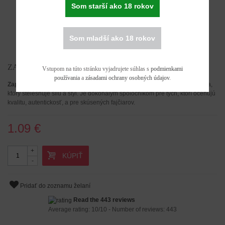
Som starší ako 18 rokov
Som mladší ako 18 rokov
ZAPAĽOVAČ SEEDS MAFIA
Vstupom na túto stránku vyjadrujete súhlas s
podmienkami
používania
a
zásadami ochrany osobných údajov
.
Zapaľovač Seeds Mafia
je viac než len obyčajný predmet; je to zdroj ohňa,
ktorý stelesňuje silu a štýl. Je dokonalým spoločníkom pre tých, ktorí oceňujú
kvalitu, autentickosť, a pre skúsených fajčiarov.
1.09 €
+
KÚPIŤ
-
Pridať do zoznamu želaní
Read the 443 reviews
Average rating:
10
/
10
- Number of reviews:
443