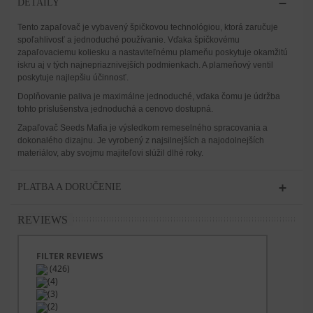
DETAILY
Tento zapaľovač je vybavený špičkovou technológiou, ktorá zaručuje
spoľahlivosť a jednoduché používanie. Vďaka špičkovému
zapaľovaciemu koliesku a nastaviteľnému plameňu poskytuje okamžitú
iskru aj v tých najnepriaznivejších podmienkach. A plameňový ventil
poskytuje najlepšiu účinnosť.
Doplňovanie paliva je maximálne jednoduché, vďaka čomu je údržba
tohto príslušenstva jednoduchá a cenovo dostupná.
Zapaľovač Seeds Mafia je výsledkom remeselného spracovania a
dokonalého dizajnu. Je vyrobený z najsilnejších a najodolnejších
materiálov, aby svojmu majiteľovi slúžil dlhé roky.
PLATBA A DORUČENIE
REVIEWS
FILTER REVIEWS
(426)
(4)
(3)
(2)