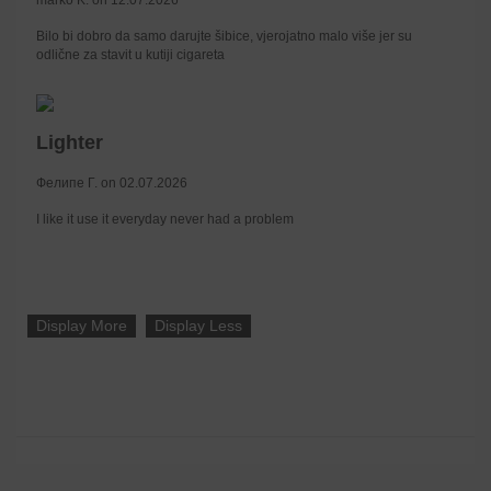
Bilo bi dobro da samo darujte šibice, vjerojatno malo više jer su
odlične za stavit u kutiji cigareta
Lighter
Фелипе Г. on 02.07.2026
I like it use it everyday never had a problem
Display More
Display Less