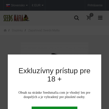
Slovensko
€ EUR
Prihlásenie
0
Doplnky
Zapaľovač Seeds Mafia
Exkluzívny prístup pre
18 +
Obsah na stránke Seedsmafia.com je vhodný len pre
dospelých a je vyhradený pre plnoleté osoby.