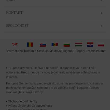
KONTAKT
SPOLOČNOSŤ
International
Moldova
Hungary
Poland
Slovakia
Romania
Bulgaria
Croatia
CBD produkty nie sú liečivo a nedokážu diagnostikovať alebo liečiť
ochorenia. Pred zmenou na nový jedálniček sa vždy poraďte so svojim
lekárom.
Konopné Semienka sa predávajú ako suveníry pre dospelých. Klíčenie a
pestovanie konopných semienok je vo väčšine krajín ilegálne. Prosím,
skontrolujte si svoje zákony!
•
Obchodné podmienky
•
Právne Zrieknutie Zodpovednosti