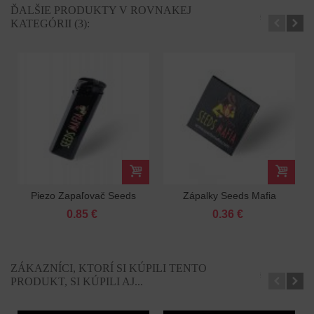
ĎALŠIE PRODUKTY V ROVNAKEJ
KATEGÓRII (3):
Piezo Zapaľovač Seeds
Zápalky Seeds Mafia
Mafia
0.85 €
0.36 €
ZÁKAZNÍCI, KTORÍ SI KÚPILI TENTO
PRODUKT, SI KÚPILI AJ...