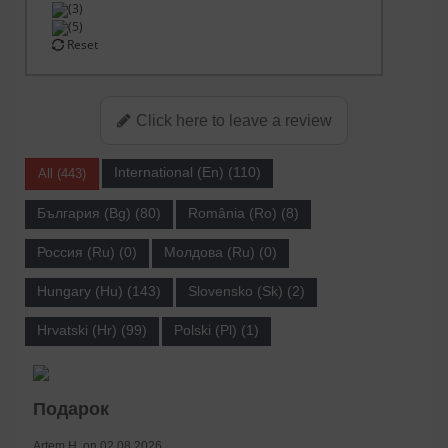
(3)
(5)
Reset
Click here to leave a review
International (En) (110)
All (443)
България (Bg) (80)
România (Ro) (8)
Россия (Ru) (0)
Молдова (Ru) (0)
Hungary (Hu) (143)
Slovensko (Sk) (2)
Hrvatski (Hr) (99)
Polski (Pl) (1)
Подарок
Artem H. on 02.08.2026