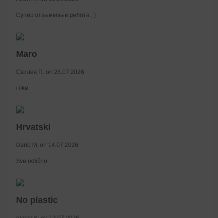
Супер отзывчивые ребята , )
Maro
Свилен П. on 26.07.2026
i like
Hrvatski
Dario M. on 14.07.2026
Sve odlično
No plastic
marko K. on 12.07.2026