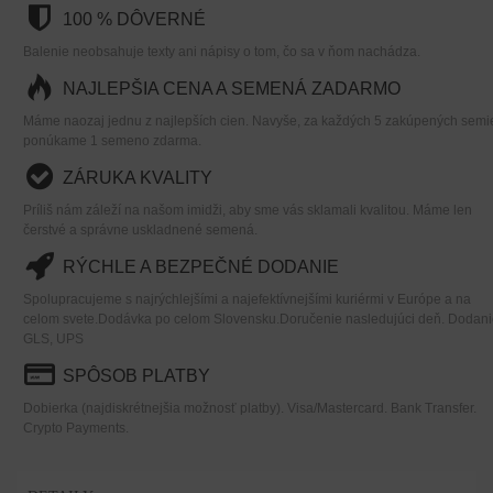
100 % DÔVERNÉ
Balenie neobsahuje texty ani nápisy o tom, čo sa v ňom nachádza.
NAJLEPŠIA CENA A SEMENÁ ZADARMO
Máme naozaj jednu z najlepších cien. Navyše, za každých 5 zakúpených semi
ponúkame 1 semeno zdarma.
ZÁRUKA KVALITY
Príliš nám záleží na našom imidži, aby sme vás sklamali kvalitou. Máme len
čerstvé a správne uskladnené semená.
RÝCHLE A BEZPEČNÉ DODANIE
Spolupracujeme s najrýchlejšími a najefektívnejšími kuriérmi v Európe a na
celom svete.Dodávka po celom Slovensku.Doručenie nasledujúci deň. Dodani
GLS, UPS
SPÔSOB PLATBY
Dobierka (najdiskrétnejšia možnosť platby). Visa/Mastercard. Bank Transfer.
Crypto Payments.