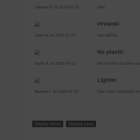
Свилен П. on 2026-07-26
i like
Hrvatski
Dario M. on 2026-07-14
Sve odlično
No plastic
marko K. on 2026-07-12
Bilo bi dobro da samo daru
Lighter
Фелипе Г. on 2026-07-02
I like it use it everyday 
Display More
Display Less