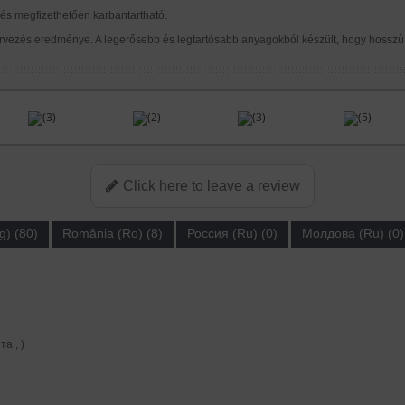
 és megfizethetően karbantartható.
rvezés eredménye. A legerősebb és legtartósabb anyagokból készült, hogy hosszú 
(3)
(2)
(3)
(5)
Click here to leave a review
g) (80)
România (Ro) (8)
Россия (Ru) (0)
Молдова (Ru) (0)
а , )