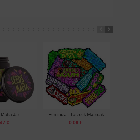
Mafia Jar
Feminizált Törzsek Matricák
Önvirágz
Kosárba
Kosárba
.47 €
0.09 €