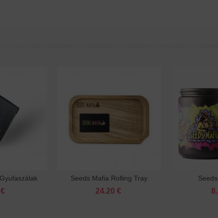
 Gyufaszálak
Seeds Mafia Rolling Tray
Seeds 
sárba
Kosárba
 €
24.20 €
8