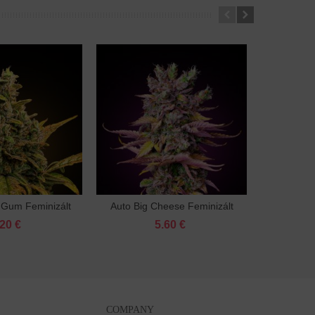
 Gum Feminizált
Auto Big Cheese Feminizált
Gorill
Kosárba
Kosárba
.20 €
5.60 €
COMPANY