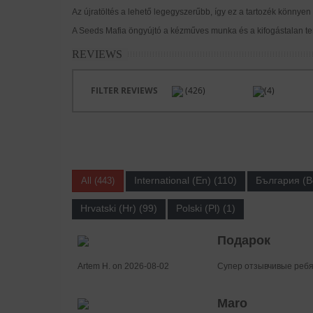
Az újratöltés a lehető legegyszerűbb, így ez a tartozék könnyen
A Seeds Mafia öngyújtó a kézműves munka és a kifogástalan te
REVIEWS
FILTER REVIEWS
(426)
(4)
International (En) (110)
България (B
All (443)
Hrvatski (Hr) (99)
Polski (Pl) (1)
Подарок
Artem H. on 2026-08-02
Супер отзывчивые ребят
Maro