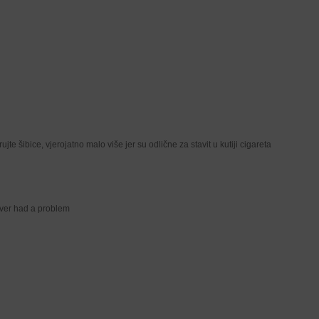
jte šibice, vjerojatno malo više jer su odlične za stavit u kutiji cigareta
never had a problem