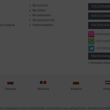
»
My account
TELEGRAM
»
My orders
»
My addresses
INSTAGRA
»
My personal info
FACEBOOK
ágzó magvak
»
Partneroldalam
info@seed
+4072185
+4072853
Elérhetőségi
» Rendelés köv
Moldova
Hung
Slovakia
Bulgaria
betegségek diagnosztizálására, kezelésére vagy gyógyítására. Mindig konzultál