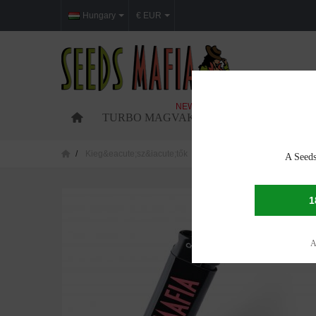
Hungary
€ EUR
NEW
TURBO MAGVAK
FEMINIZÁLT MAG
Kieg&eacute;sz&iacute;tők
A Seeds Mafia Öngyújtó
A Seeds
1
A