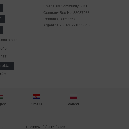
Emanaisis Community S.R.L
Company Reg No 38037988
M
Romania, Bucharest
Argentina 25, +40721855045
smafia.com
5045
2577
 oldal
etése
ary
Poland
Croatia
jon
•
Felhasználási feltételek