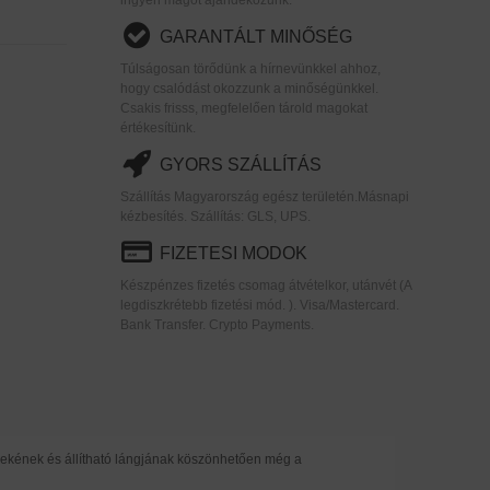
GARANTÁLT MINŐSÉG
Túlságosan törődünk a hírnevünkkel ahhoz,
hogy csalódást okozzunk a minőségünkkel.
Csakis frisss, megfelelően tárold magokat
értékesítünk.
GYORS SZÁLLÍTÁS
Szállítás Magyarország egész területén.Másnapi
kézbesítés. Szállítás: GLS, UPS.
FIZETESI MODOK
Készpénzes fizetés csomag átvételkor, utánvét (A
legdiszkrétebb fizetési mód. ). Visa/Mastercard.
Bank Transfer. Crypto Payments.
erekének és állítható lángjának köszönhetően még a