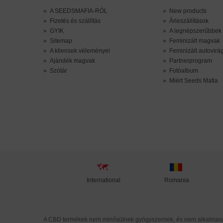
»
A SEEDSMAFIA-RÓL
»
New products
»
Fizetés és szállítás
»
Árleszállítások
»
GYIK
»
A legnépszerűbbek
»
Sitemap
»
Feminizált magvak
»
A kliensek véleményei
»
Feminizált autovir
»
Ajándék magvak
»
Partnerprogram
»
Szótár
»
Fotóalbum
»
Miért Seeds Mafia
International
Romania
A CBD termékek nem minősülnek gyógyszernek, és nem alkalmasak 