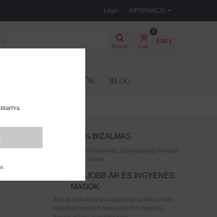
Login
INFORMÁCIÓ
0
0.00 €
Search
Cart
GVAK
KIEGÉSZÍTŐK
BLOG
ntartva.
100% BIZALMAS
k
amely erőt
A csomag nem tartalmaz szöveget vagy feliratot
arról, mi van benne.
ot
.
LEGJOBB ÁR ÉS INGYENES
MAGOK
A mi áraink tényleg a legjobbak között vannak.
Ráadásul minden megvásárolt 5 magért 1
ingyen magot ajándékozunk.