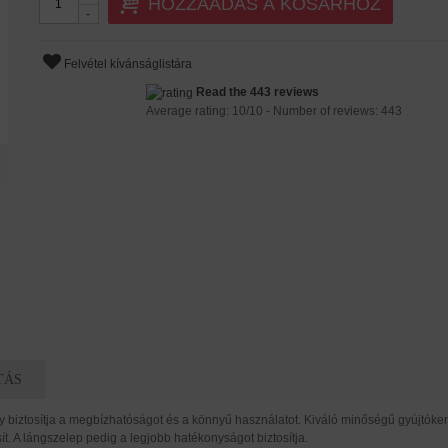
HOZZÁADÁS A KOSÁRHOZ
-
Felvétel kívánságlistára
Read the 443 reviews
Average rating:
10
/
10
- Number of reviews:
443
TÁS
ly biztosítja a megbízhatóságot és a könnyű használatot. Kiváló minőségű gyújtók
t. A lángszelep pedig a legjobb hatékonyságot biztosítja.