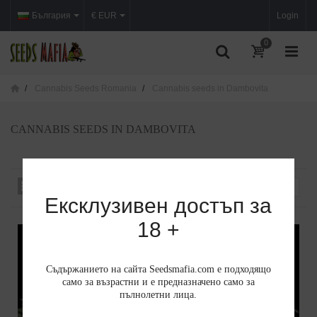
България
€ EUR
Login
0
Cannabis Seeds Romania
Cannabis seeds in Dambovita
CANNABIS SEEDS IN DAMBOVITA
Сортиране по
--
Ексклузивен достъп за
18 +
Съдържанието на сайта Seedsmafia.com е подходящо
само за възрастни и е предназначено само за
пълнолетни лица.