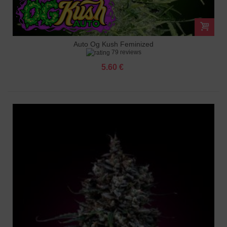
Auto Og Kush Feminized
79 reviews
5.60 €