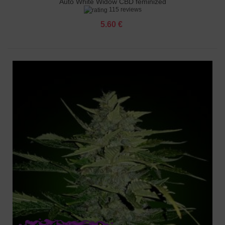
Auto White Widow CBD feminized
115 reviews
5.60 €