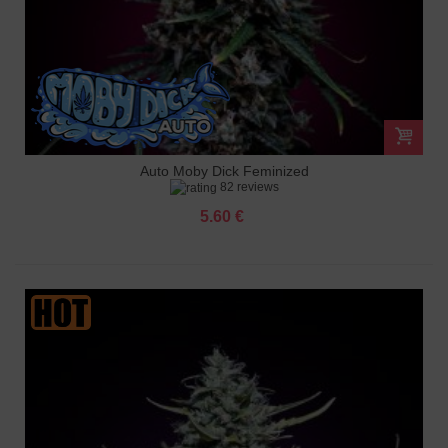
Auto Moby Dick Feminized
82 reviews
5.60 €