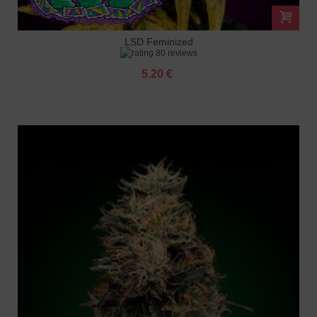
LSD Feminized
80 reviews
5.20 €