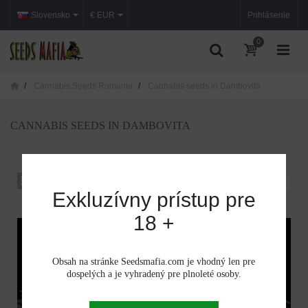
Slovensko
€ EUR
Prihlásenie
0
Cannabis Seeds Romania
Cannabis seeds in Dambovita
CANNABIS SEEDS IN DAMBOVITA
Zoradiť podľa:
--
Exkluzívny prístup pre
18 +
Obsah na stránke Seedsmafia.com je vhodný len pre
dospelých a je vyhradený pre plnoleté osoby.