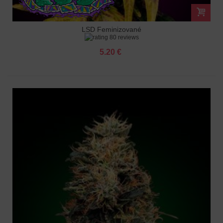
LSD Feminizované
80 reviews
5.20 €