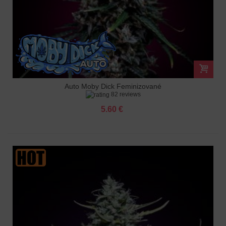
Auto Moby Dick Feminizované
82 reviews
5.60 €