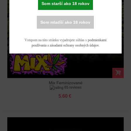
Som starší ako 18 rokov
Som mladší ako 18 rokov
Vstupom na túto stránku vyjadrujete súhlas s
podmienkami
používania
a
zásadami ochrany osobných údajov
.
Mix Feminizované
65 reviews
5.60 €