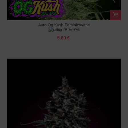
Auto Og Kush Feminizované
79 reviews
5.60 €