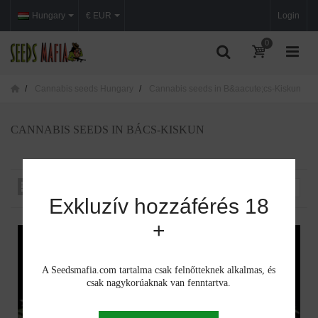
Hungary
€ EUR
Login
0
Cannabis seeds Hungary
Cannabis seeds in B&aacute;cs-Kiskun
CANNABIS SEEDS IN BÁCS-KISKUN
Rendezés iszerint
--
Exkluzív hozzáférés 18
+
A Seedsmafia.com tartalma csak felnőtteknek alkalmas, és
csak nagykorúaknak van fenntartva.