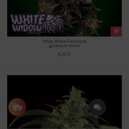
White Widow Feminizált
50 reviews
5.20 €