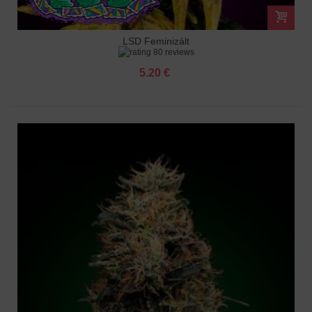
LSD Feminizált
80 reviews
5.20 €