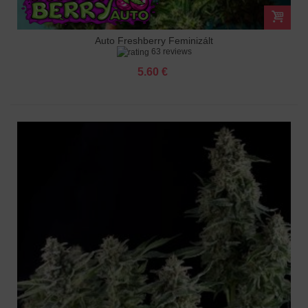
Auto Freshberry Feminizált
63 reviews
5.60 €