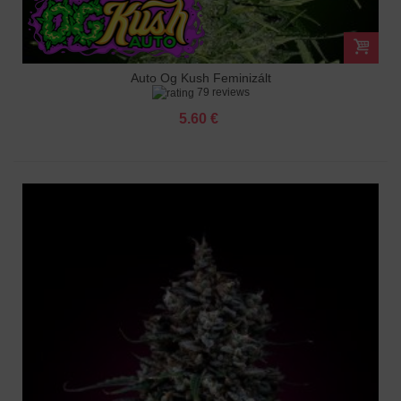
Auto Og Kush Feminizált
79 reviews
5.60 €