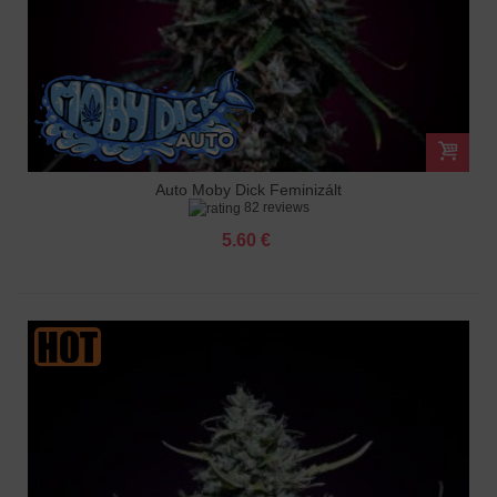
Auto Moby Dick Feminizált
82 reviews
5.60 €