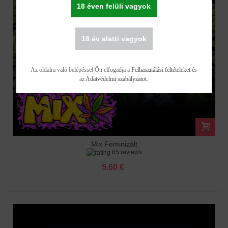
18 éven felüli vagyok
18 év alatti vagyok
Az oldalra való belépéssel Ön elfogadja a
Felhasználási feltételeket
és
az
Adatvédelmi szabályzatot
.
Mix Feminizált
65 reviews
5.60 €