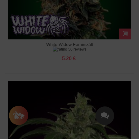
White Widow Feminizált
50 reviews
5.20 €