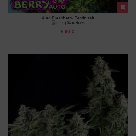
Auto Freshberry Feminizált
63 reviews
5.60 €