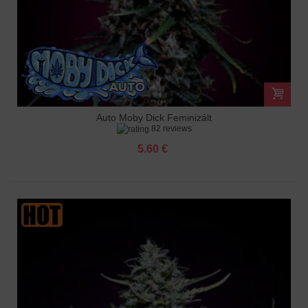
Auto Moby Dick Feminizált
82 reviews
5.60 €