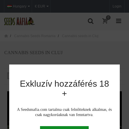
Hungary
€ EUR
Login
0
Cannabis Seeds Romania
Cannabis seeds in Cluj
CANNABIS SEEDS IN CLUJ
Rendezés iszerint
--
Exkluzív hozzáférés 18
+
A Seedsmafia.com tartalma csak felnőtteknek alkalmas, és
csak nagykorúaknak van fenntartva.