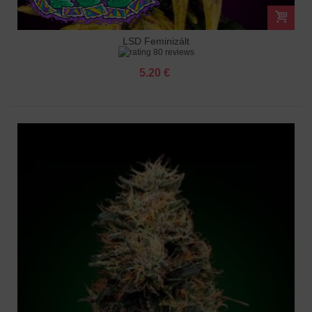
LSD Feminizált
80 reviews
5.20 €