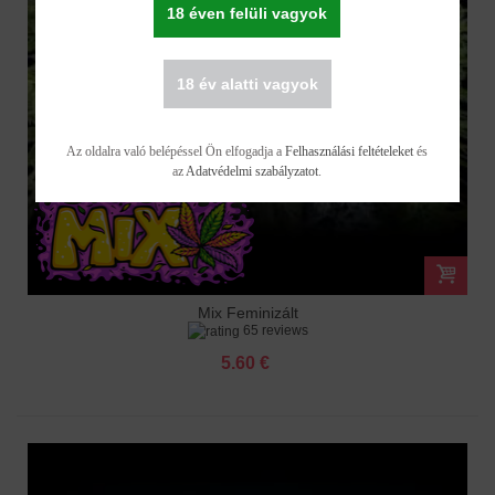
18 éven felüli vagyok
18 év alatti vagyok
Az oldalra való belépéssel Ön elfogadja a
Felhasználási feltételeket
és
az
Adatvédelmi szabályzatot
.
Mix Feminizált
65 reviews
5.60 €