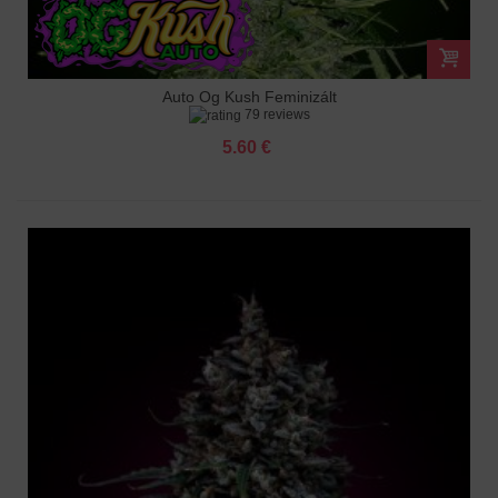
Auto Og Kush Feminizált
79 reviews
5.60 €