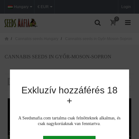
Hungary
€ EUR
Login
0
Cannabis seeds Hungary
Cannabis seeds in Győr-Moson-Sopron
CANNABIS SEEDS IN GYŐR-MOSON-SOPRON
Rendezés iszerint
--
Exkluzív hozzáférés 18
+
A Seedsmafia.com tartalma csak felnőtteknek alkalmas, és
csak nagykorúaknak van fenntartva.