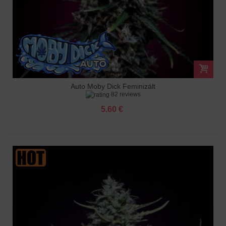
Auto Moby Dick Feminizált
82 reviews
5.60 €