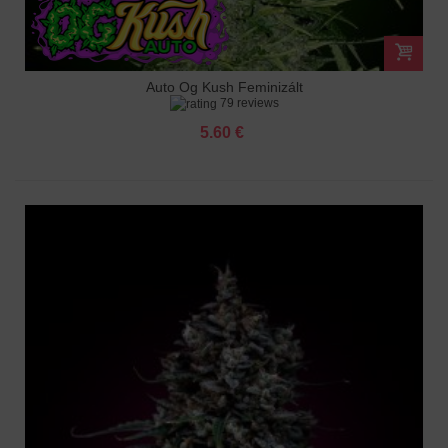
Auto Og Kush Feminizált
79 reviews
5.60 €