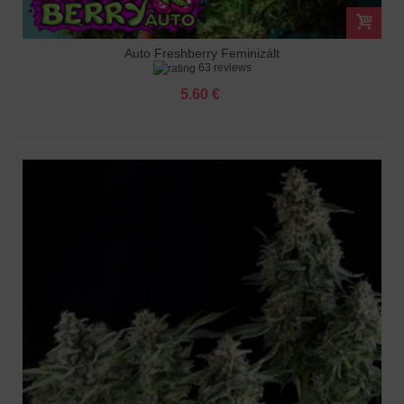
Auto Freshberry Feminizált
63 reviews
5.60 €