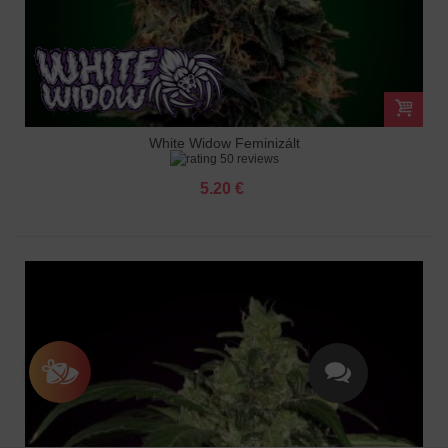
White Widow Feminizált
50 reviews
5.20 €