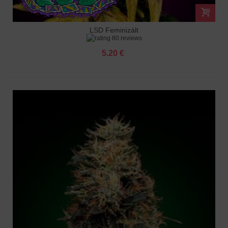
LSD Feminizált
80 reviews
5.20 €