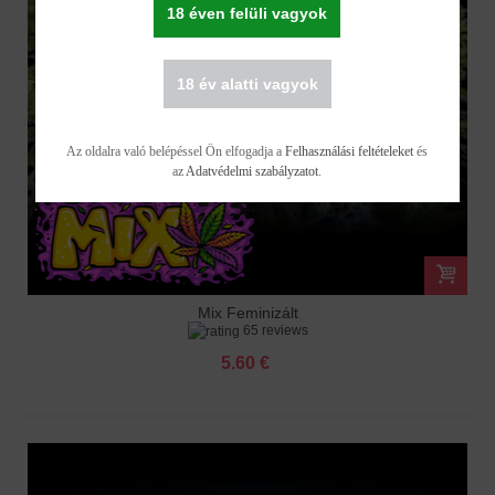
18 éven felüli vagyok
18 év alatti vagyok
Az oldalra való belépéssel Ön elfogadja a
Felhasználási feltételeket
és
az
Adatvédelmi szabályzatot
.
Mix Feminizált
65 reviews
5.60 €