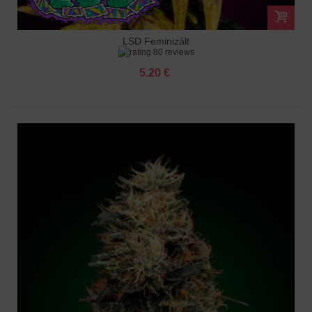
LSD Feminizált
80 reviews
5.20 €