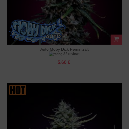
Auto Moby Dick Feminizált
82 reviews
5.60 €