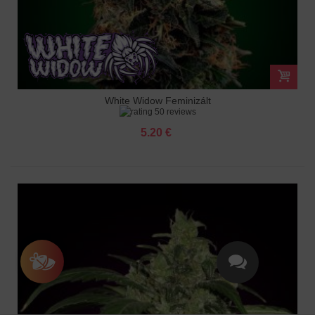
White Widow Feminizált
50 reviews
5.20 €