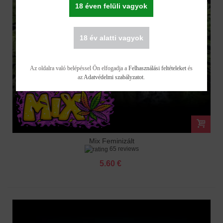
18 éven felüli vagyok
18 év alatti vagyok
Az oldalra való belépéssel Ön elfogadja a
Felhasználási feltételeket
és
az
Adatvédelmi szabályzatot
.
Mix Feminizált
65 reviews
5.60 €