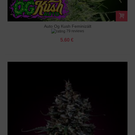
Auto Og Kush Feminizált
79 reviews
5.60 €