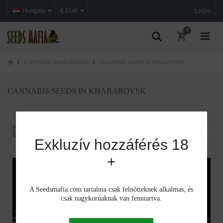
Hungary
€ EUR
Login
0
Cannabis seeds Russia
Cannabis seeds in Khabarovsk
CANNABIS SEEDS IN KHABAROVSK
Rendezés iszerint
--
Exkluzív hozzáférés 18
+
A Seedsmafia.com tartalma csak felnőtteknek alkalmas, és
csak nagykorúaknak van fenntartva.