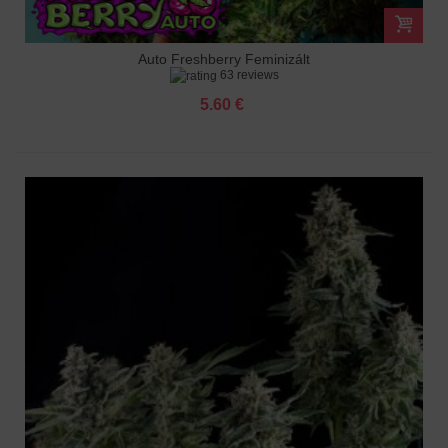
Auto Freshberry Feminizált
63 reviews
5.60 €